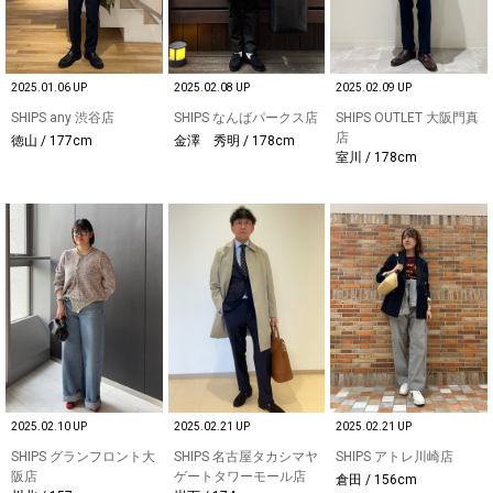
2025.01.06 UP
2025.02.08 UP
2025.02.09 UP
SHIPS any 渋谷店
SHIPS なんばパークス店
SHIPS OUTLET 大阪門真
店
徳山 / 177cm
金澤 秀明 / 178cm
室川 / 178cm
2025.02.10 UP
2025.02.21 UP
2025.02.21 UP
SHIPS グランフロント大
SHIPS 名古屋タカシマヤ
SHIPS アトレ川崎店
阪店
ゲートタワーモール店
倉田 / 156cm