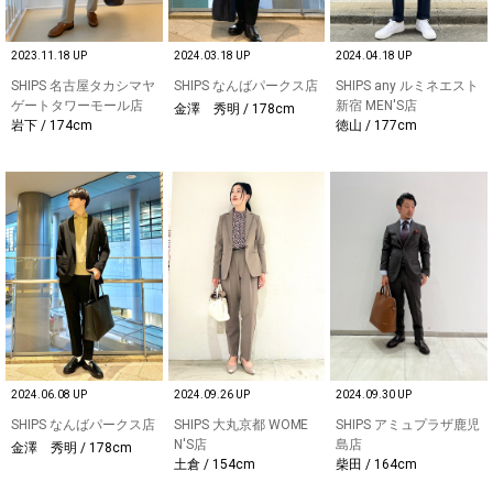
2023.11.18 UP
2024.03.18 UP
2024.04.18 UP
SHIPS 名古屋タカシマヤ
SHIPS なんばパークス店
SHIPS any ルミネエスト
ゲートタワーモール店
新宿 MEN'S店
金澤 秀明 / 178cm
下 / 174cm
徳山 / 177cm
2024.06.08 UP
2024.09.26 UP
2024.09.30 UP
SHIPS なんばパークス店
SHIPS 大丸京都 WOME
SHIPS アミュプラザ鹿児
N'S店
島店
金澤 秀明 / 178cm
土倉 / 154cm
柴田 / 164cm