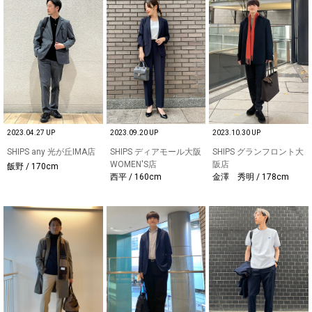
2023.04.27 UP
2023.09.20 UP
2023.10.30 UP
SHIPS any 光が丘IMA店
SHIPS ディアモール大阪
SHIPS グランフロント大
WOMEN'S店
阪店
飯野 / 170cm
西平 / 160cm
金澤 秀明 / 178cm