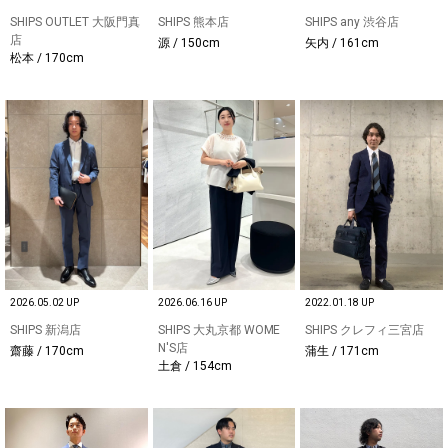
SHIPS OUTLET 大阪門真
SHIPS 熊本店
SHIPS any 渋谷店
店
源 / 150cm
矢内 / 161cm
松本 / 170cm
2026.05.02 UP
2026.06.16 UP
2022.01.18 UP
SHIPS 新潟店
SHIPS 大丸京都 WOME
SHIPS クレフィ三宮店
N'S店
齋藤 / 170cm
蒲生 / 171cm
土倉 / 154cm