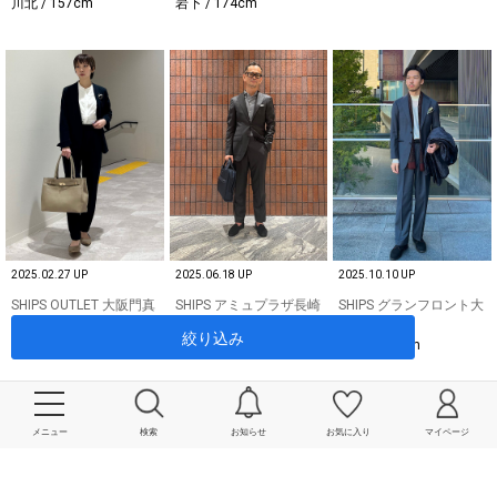
川北 / 157cm
下 / 174cm
2025.02.27 UP
2025.06.18 UP
2025.10.10 UP
SHIPS OUTLET 大阪門真
SHIPS アミュプラザ長崎
SHIPS グランフロント大
店
店
阪店
絞り込み
松原 / 153cm
田中 / 165cm
一谷 / 173cm
メニュー
検索
お知らせ
お気に入り
マイページ