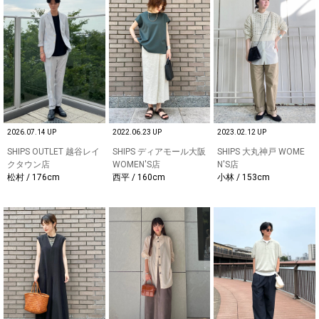
2026.07.14 UP
2022.06.23 UP
2023.02.12 UP
SHIPS OUTLET 越谷レイ
SHIPS ディアモール大阪
SHIPS 大丸神戸 WOME
クタウン店
WOMEN'S店
N'S店
松村 / 176cm
西平 / 160cm
小林 / 153cm