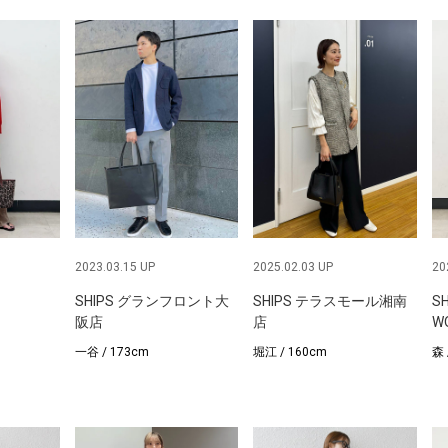
2023.03.15 UP
2025.02.03 UP
20
SHIPS グランフロント大
SHIPS テラスモール湘南
S
阪店
店
W
一谷 / 173cm
堀江 / 160cm
森 