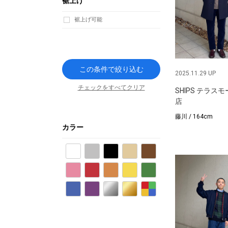
裾上げ
裾上げ可能
この条件で絞り込む
2025.11.29 UP
チェックをすべてクリア
SHIPS テラス
店
藤川 / 164cm
カラー
ホワイト
グレー
ブラック
ベージュ
ブラウン
ピンク
レッド
オレンジ
イエロー
グリーン
ブルー
パープル
シルバー
ゴールド
その他