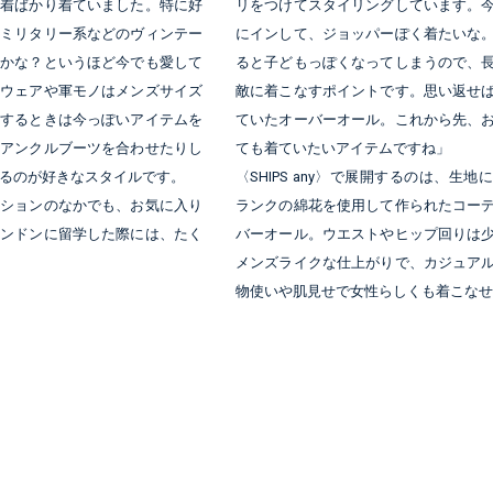
古着ばかり着ていました。特に好
リをつけてスタイリングしています。
やミリタリー系などのヴィンテー
にインして、ジョッパーぽく着たいな
のかな？というほど今でも愛して
ると子どもっぽくなってしまうので、
クウェアや軍モノはメンズサイズ
敵に着こなすポイントです。思い返せ
をするときは今っぽいアイテムを
ていたオーバーオール。これから先、
のアンクルブーツを合わせたりし
ても着ていたいアイテムですね」
るのが好きなスタイルです。
〈SHIPS any〉で展開するのは、生
クションのなかでも、お気に入り
ランクの綿花を使用して作られたコー
ロンドンに留学した際には、たく
バーオール。ウエストやヒップ回りは
メンズライクな仕上がりで、カジュア
物使いや肌見せで女性らしくも着こなせ