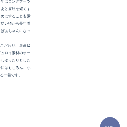
今年はロングブーツ
。あと肩紐を短くす
長めにすることも素
ば幼い頃から長年着
おばあちゃんになっ
地にこだわり、最高級
デュロイ素材のオー
少しゆったりとした
ルにはもちろん、小
る一着です。