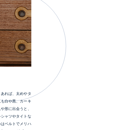
もあれば、太めやタ
色も白や黒、カーキ
色や形に出会うと、
ルシャツやタイトな
のはベルトでメリハ