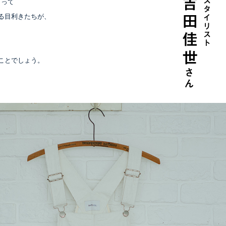
」って
る目利きたちが、
。
ことでしょう。