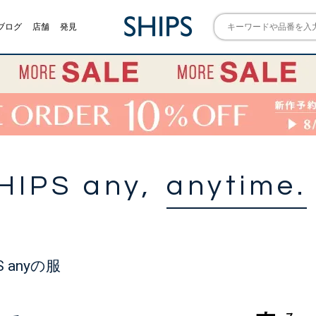
ブログ
店舗
発見
HIPS any,
anytime.
 anyの服