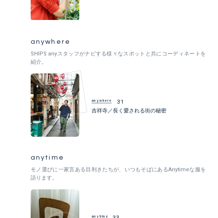
anywhere
SHIPS anyスタッフがナビする様々なスポットと共にコーディネートを
紹介。
anywhere
31
吉祥寺／長く愛される街の秘密
anytime
モノ選びに一家言ある目利きたちが、いつもそばにあるAnytimeな服を
語ります。
anytime