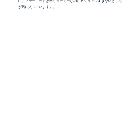
に。ファーコートはボリューミーなのにカジュアルすぎないところ
が気に入っています」。
POINT 01