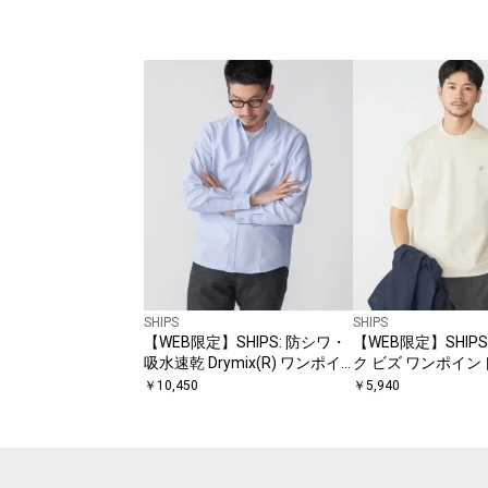
SHIPS
SHIPS
【WEB限定】SHIPS: 防シワ・
【WEB限定】SHIPS
吸水速乾 Drymix(R) ワンポイ
ク ビズ ワンポイン
ントロゴボタンダウンシャツ
チ Tシャツ
￥
10,450
￥
5,940