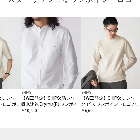
SHIPS
SHIPS
: テレワー
【WEB限定】SHIPS: 防シワ・
【WEB限定】SHIPS: テレワー
トロゴ ポン
吸水速乾 Drymix(R) ワンポイ
ク ビズ ワンポイントロゴ ハ
ントロゴバンドカラーシャツ
ゲージ ダブルニット スウェッ
￥
10,450
￥
6,600
ト