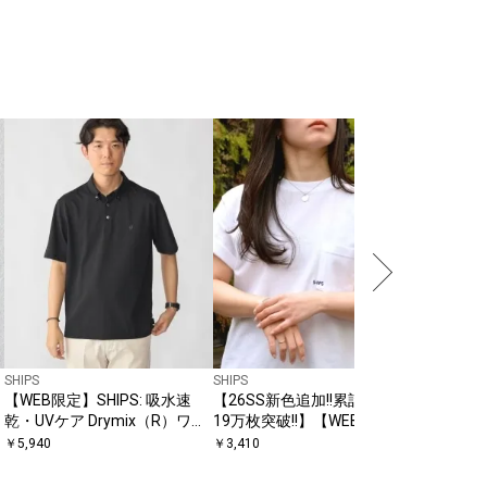
SHIPS
【WEB限
ワッペン
￥
2,970
〔
SHIPS
SHIPS
【WEB限定】SHIPS: 吸水速
【26SS新色追加!!累計販売数
乾・UVケア Drymix（R）ワン
19万枚突破!!】【WEB限定】
ポイントロゴ ボタンダウン ポ
SHIPS: マイクロ SHIPSロゴ ポ
￥
5,940
￥
3,410
ロシャツ
ケット Tシャツ