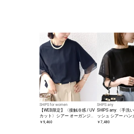
SHIPS for women
SHIPS any
【WEB限定】〈接触冷感 / UV
SHIPS any:〈手
カット〉シアー オーガンジー
ッシュ シアー ハン
コンビ プルオーバー
ブ ドッキング TEE
￥
9,460
￥
7,480