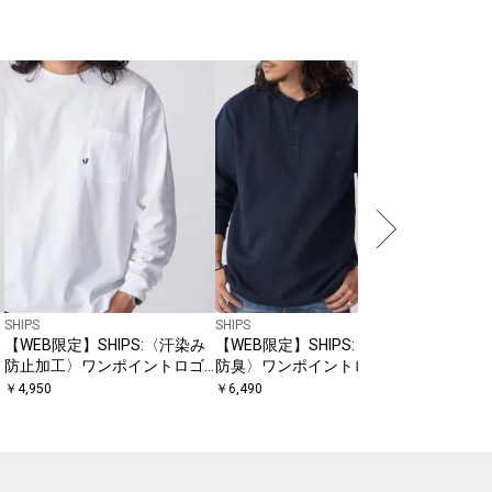
City Ambie
City Amb
い可能〉1
イロン 
￥
4,950
〔
ト
SHIPS
SHIPS
【WEB限定】SHIPS:〈汗染み
【WEB限定】SHIPS:〈抗菌・
イ
防止加工〉ワンポイントロゴ
防臭〉ワンポイントロゴ バー
ビッグシルエットヘビーウェ
ズアイ ヘンリーネック 長袖 T
￥
4,950
￥
6,490
イトTシャツ
シャツ