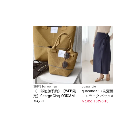
SHIPS for women
quaranciel
《一部追加予約》【WEB限
quaranciel:〈洗
定】George Cinq: ORIGAMI
ニムライク バックル
BAG（S）
ップ スカート
￥
4,290
￥
6,050
〔
50
%OFF〕