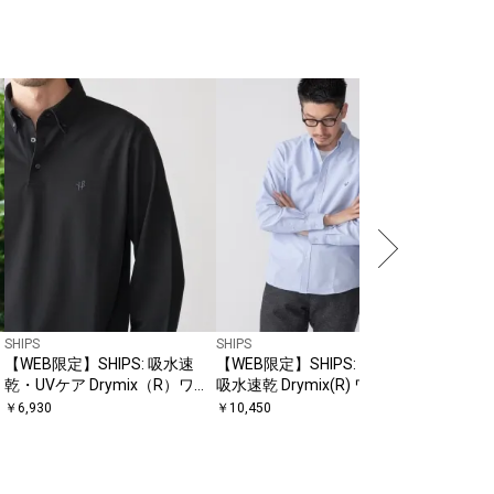
SHIPS
SHIPS
SHIPS
【WEB限定】SHIPS: 吸水速
【WEB限定】SHIPS: 防シワ・
【WEB限
乾・UVケア Drymix（R）ワン
吸水速乾 Drymix(R) ワンポイ
ク ビズ 
ポイントロゴ ボタンダウン 長
ントロゴボタンダウンシャツ
チ Tシャ
￥
6,930
￥
10,450
￥
5,940
袖ポロシャツ