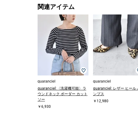
関連アイテム
quaranciel
quaranciel
quaranciel:〈洗濯機可能〉ラ
quaranciel: レザー ヒール
ウンドネック ボーダー カット
ンプス
ソー
￥12,980
￥6,930