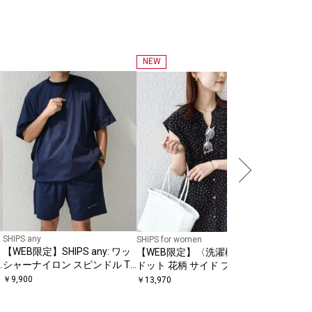
NEW
SHIPS for
〈吸水速乾
/ 手洗い
ト パンツ
￥
16,940
SHIPS any
SHIPS for women
【WEB限定】SHIPS any: ワッ
【WEB限定】〈洗濯機可能〉
シャーナイロン スピンドル T
ドット 花柄 サイド プリーツ
シャツ＋イージーショーツ セ
フレンチスリーブ ワンピース
￥
9,900
￥
13,970
ットアップ◆