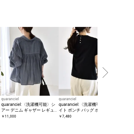
quaranciel
quaran
防止加工
ング Aラ
￥
7,920
quaranciel
quaranciel
quaranciel:〈洗濯機可能〉シ
quaranciel:〈洗濯機可能〉ラ
アー デニム ギャザー レギュラ
イト ポンチ バッグ ボタン シ
ー シャツ
ョートスリーブ TEE
￥
11,000
￥
7,480