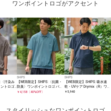
ワンポイントロゴがアクセント
SHIPS
SHIPS
S:〈汗染み
【WEB限定】SHIPS:〈抗菌・
【WEB限定】SHIPS: 吸水速
イントロゴ
防臭〉ワンポイントロゴ バー
乾・UVケア Drymix（R）ワン
ヘビーウェ
ズアイ 半袖 ポロシャツ
ポイントロゴ レギュラーカラ
￥
5,940
￥
4,158
〔
40
%OFF〕
ー ポロシャツ
スタイリッシュなワンポイントロゴ