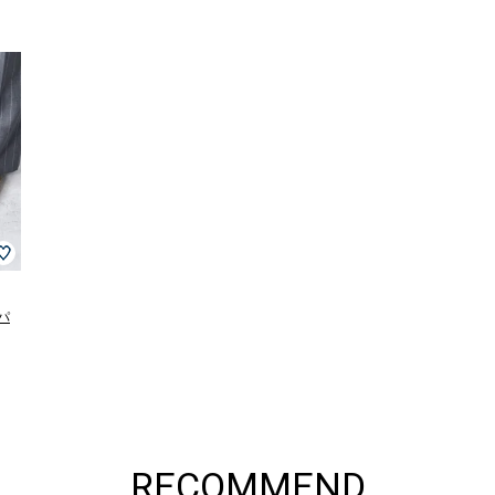
 パ
RECOMMEND