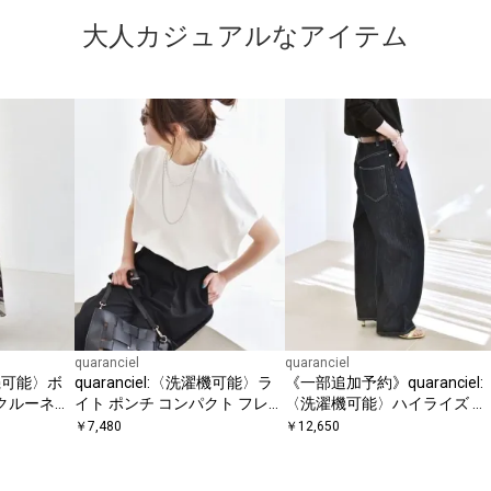
大人カジュアルなアイテム
quaranciel
quaranciel
濯機可能〉ボ
quaranciel:〈洗濯機可能〉ラ
《一部追加予約》quaranciel:
 クルーネッ
イト ポンチ コンパクト フレン
〈洗濯機可能〉ハイライズ ル
ース
チスリーブ TEE
ーズ ワイド デニム パンツ
￥
7,480
￥
12,650