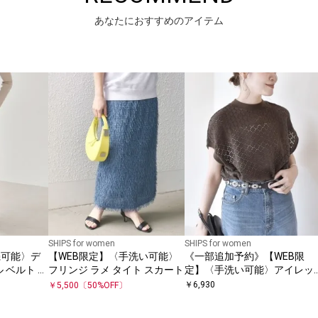
あなたにおすすめのアイテム
SHIPS for women
SHIPS for women
濯機可能〉デ
【WEB限定】〈手洗い可能〉
《一部追加予約》【WEB限
 ベルト ラ
フリンジ ラメ タイト スカート
定】〈手洗い可能〉アイレッ
ト クルーネック プルオーバー
￥
6,930
￥
5,500
〔
50
%OFF〕