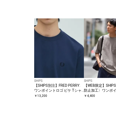
SHIPS
SHIPS
【SHIPS別注】FRED PERRY:
【WEB限定】SHIP
ワンポイントロゴ ピケ Tシャ
防止加工〉ワンポ
ツ 26SS
ビッグシルエット
￥
13,200
￥
4,400
イトTシャツ