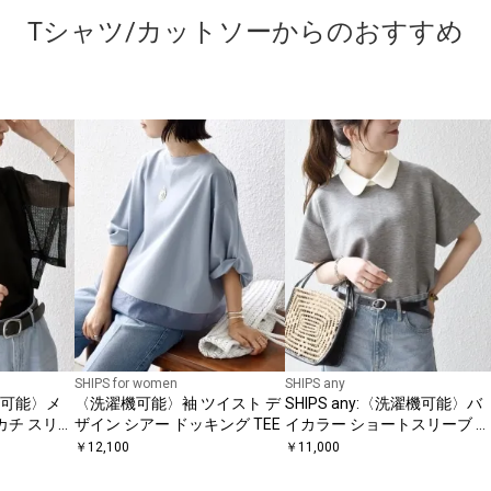
Tシャツ/カットソーからのおすすめ
SHIPS for women
SHIPS any
洗い可能〉メ
〈洗濯機可能〉袖 ツイスト デ
SHIPS any:〈洗濯機可能〉バ
カチ スリー
ザイン シアー ドッキング TEE
イカラー ショートスリーブ プ
ルオーバー
￥
12,100
￥
11,000