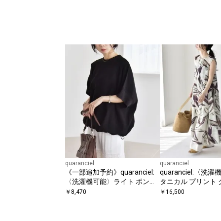
quaranciel
quaranciel
《一部追加予約》quaranciel:
quaranciel:〈洗
〈洗濯機可能〉ライト ポンチ
タニカル プリント
ハーフスリーブ ドロスト ルー
ク ギャザー ワンピ
￥
8,470
￥
16,500
ズ TEE