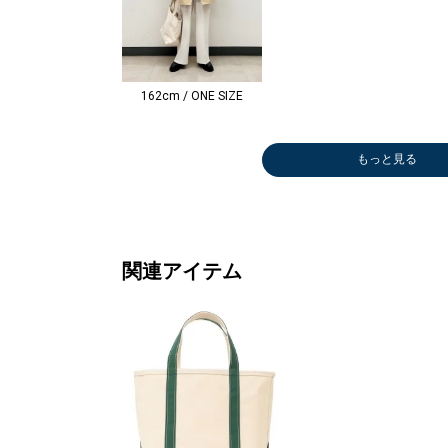
162cm / ONE SIZE
もっと見る
その他パンツ
Tシャツ/カット
シャツ
ネックレス
シャツ
ひざ・ミドル丈
Tシャツ/カット
テーラードジャ
その他パンツ
ブーツ/
その他パ
Tシャツ
デニムパ
ハンカチ
その他パ
キャップ
￥11,550
ソー
￥10,230
￥25,300
￥9,240
￥18,150
ソー
ケット
￥12,364
ィー
￥9,240
ソー
￥11,22
ダナ
￥8,800
￥4,620
(40%OFF)
￥8,580
(40%OFF)
(40%OFF)
(50%OFF)
￥14,850
￥24,486
(60%OFF)
￥17,05
(30%OFF
￥4,158
(40%OFF
￥770
(50%OFF
(40%OFF)
(30%OFF)
(50%OFF
(40%OFF
関連アイテム