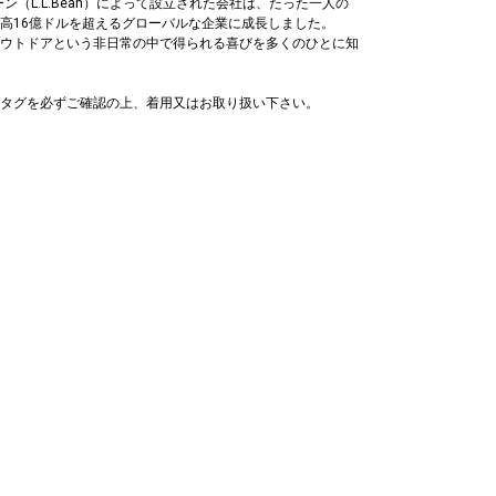
ン（L.L.Bean）によって設立された会社は、たった一人の
高16億ドルを超えるグローバルな企業に成長しました。
ウトドアという非日常の中で得られる喜びを多くのひとに知
タグを必ずご確認の上、着用又はお取り扱い下さい。
ックレス
ネックレス
ネックレス
,260
￥8,470
￥11,000
%OFF)
(30%OFF)