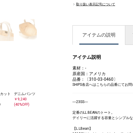
取り扱い表示記号について
0
アイテムの説明
アイテム説明
素材：-
原産国：アメリカ
品番：〔310-03-0460〕
SHIPS各店へはこちらの品番にてお
/カット
デニムパンツ
￥9,240
―23SS―
0
(40%OFF)
定番のLL.BEANのトート。
デイリーに活躍する容量とシンプルな
【L.LBean】