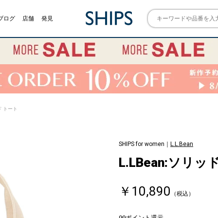
ブログ
店舗
発見
ド トート
SHIPS for women｜
L.L.Bean
L.LBean:ソリ
￥10,890
（税込）
99ポイント還元