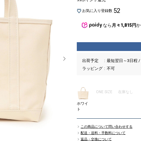
52
お気に入り登録数
なら
月々1,815円
か
出荷予定
最短翌日～3日程 /
ラッピング
不可
ONE SIZE
在庫なし
ホワイ
ト
この商品について問い合わせする
配送・送料・手数料について
返品・交換について