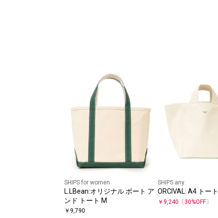
SHIPS for women
SHIPS any
L.LBean:オリジナル ボート ア
ORCIVAL: A4 ト
ンド トート M
￥
9,240
〔
30
%OFF〕
￥
9,790