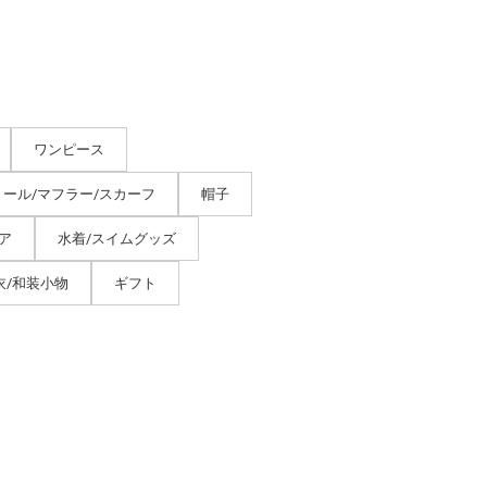
ワンピース
トール/マフラー/スカーフ
帽子
ア
水着/スイムグッズ
衣/和装小物
ギフト