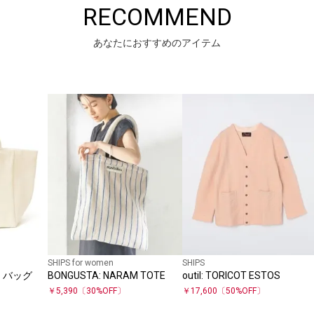
RECOMMEND
あなたにおすすめのアイテム
SHIPS for women
SHIPS
ート バッグ
BONGUSTA: NARAM TOTE
outil: TORICOT ESTOS
￥
5,390
〔
30
%OFF〕
￥
17,600
〔
50
%OFF〕