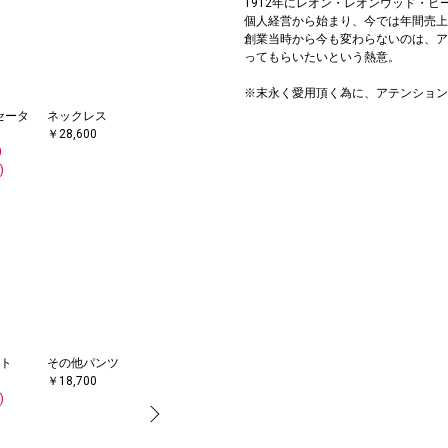
1912年にレオン・レオンウッド・ビー
個人経営から始まり、今では年間売上
創業当時から今も変わらないのは、ア
ってもらいたいという熱意。
※末永く愛用頂く為に、アテンション
セータ
ネックレス
￥28,600
0
)
ト
その他パンツ
トレンチコート
ブーツ/ブーテ
ピアス（両耳
ネ
￥18,700
￥22,330
ィー
用）
￥7
)
(30%OFF)
￥17,050
￥3,410
(40
(50%OFF)