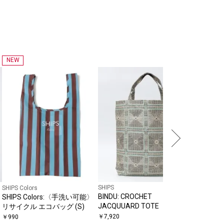
NEW
SHIPS
Puccin
ト コモン
￥
4,752
〔
SHIPS
SHIPS Colors
BINDU: CROCHET
SHIPS Colors:〈手洗い可能〉
JACQUUARD TOTE
リサイクル エコバッグ (S)
￥
7,920
￥
990