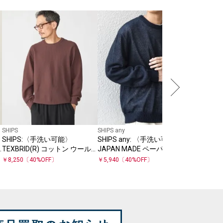
SHIPS
SHIPS
ン カシミ
ック ニ
￥
13,200
SHIPS
SHIPS any
SHIPS:〈手洗い可能〉
SHIPS any: 〈手洗い可能〉
TEXBRID(R) コットン ウール
JAPAN MADE ペーパーヤーン
ピケ クルーネック ニット
ハイゲージ クルーネック ニッ
￥
8,250
〔
40
%OFF〕
￥
5,940
〔
40
%OFF〕
ト◇