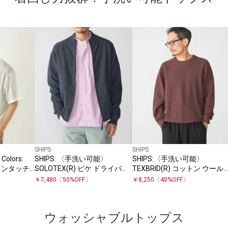
SHIPS
SHIPS
olors:
SHIPS: 〈手洗い可能〉
SHIPS:〈手洗い可能〉
ネンタッチ
SOLOTEX(R) ピケ ドライバー
TEXBRID(R) コットン ウール
ズ ニット
ピケ クルーネック ニット
￥
7,480
〔
50
%OFF〕
￥
8,250
〔
40
%OFF〕
ウォッシャブルトップス