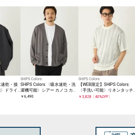
SHIPS Colors
SHIPS Colors
〈吸水速乾・接
SHIPS Colors:〈吸水速乾・洗
【WEB限定】SHIPS Colors:
能〉ドライ
濯機可能〉シアー カノコ カー
〈手洗い可能〉リネンタッチ
 カーディガ
ディガン◇
針抜き ニット◇
￥
6,490
￥
3,828
〔
40
%OFF〕