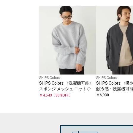
SHIPS Colors
SHIPS Colors
SHIPS Colors:〈洗濯機可能〉
SHIPS Colors:
スポンジ メッシュ ニット◇
触冷感・洗濯機可
ワッシャー シャツ
￥
6,930
￥
4,543
〔
30
%OFF〕
ン◇