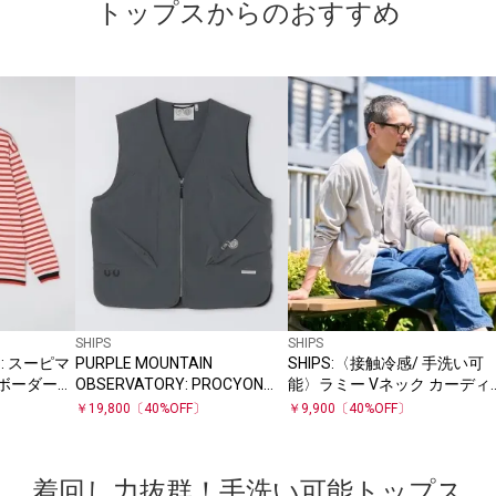
トップスからのおすすめ
SHIPS
SHIPS
PS: スーピマ
PURPLE MOUNTAIN
SHIPS:〈接触冷感/ 手洗い可
 ボーダー
OBSERVATORY: PROCYON
能〉ラミー Vネック カーディ
ト
VEST
ガン
￥
19,800
〔
40
%OFF〕
￥
9,900
〔
40
%OFF〕
着回し力抜群！手洗い可能トップス