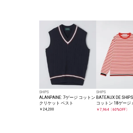
SHIPS
SHIPS
ALANPAINE: 7ゲージ コットン
BATEAUX DE SHI
クリケット ベスト
コットン 18ゲージ
クルーネック ニッ
￥
24,200
￥
7,964
〔
60
%OFF〕