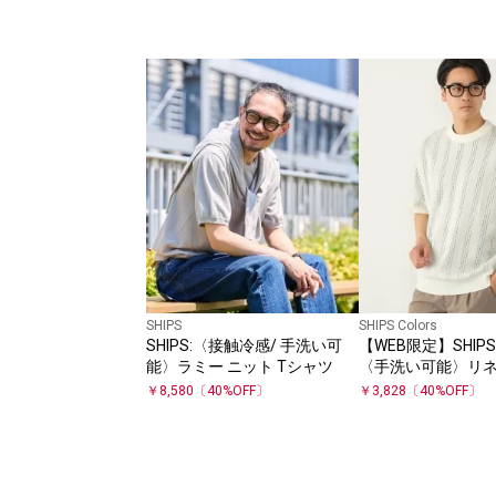
SHIPS
SHIPS Colors
SHIPS:〈接触冷感/ 手洗い可
【WEB限定】SHIPS C
能〉ラミー ニット Tシャツ
〈手洗い可能〉リ
針抜き ニット◇
￥
8,580
〔
40
%OFF〕
￥
3,828
〔
40
%OFF〕