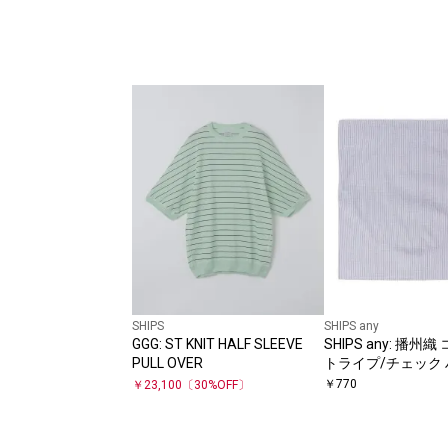
SHIPS
SHIPS any
GGG: ST KNIT HALF SLEEVE
SHIPS any: 播州
PULL OVER
トライプ/チェック
￥
770
￥
23,100
〔
30
%OFF〕