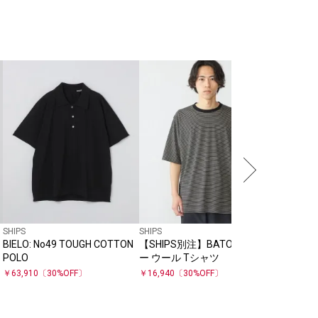
SHIPS
SHIPS
SHIPS
BIELO: No49 TOUGH COTTON
【SHIPS別注】BATONER: サマ
ALANPA
POLO
ー ウール Tシャツ
クリケッ
￥
24,200
￥
63,910
〔
30
%OFF〕
￥
16,940
〔
30
%OFF〕