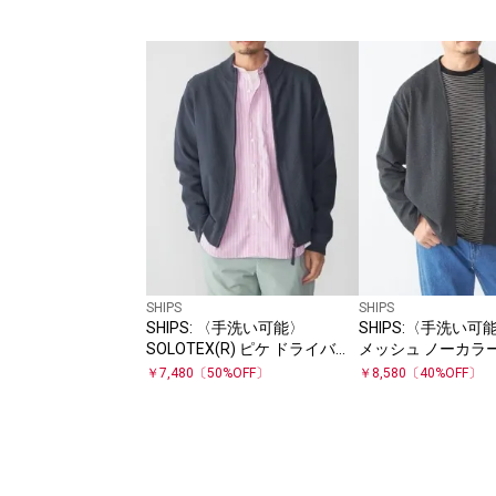
SHIPS
SHIPS
SHIPS: 〈手洗い可能〉
SHIPS:〈手洗い
SOLOTEX(R) ピケ ドライバー
メッシュ ノーカラ
ズ ニット
ガン
￥
7,480
〔
50
%OFF〕
￥
8,580
〔
40
%OFF〕