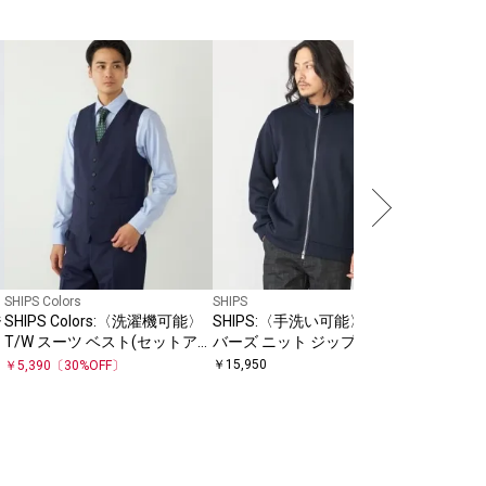
SHIPS
SHIPS
HANDFR
ルネック
￥
23,100
SHIPS Colors
SHIPS
ジ
SHIPS Colors:〈洗濯機可能〉
SHIPS:〈手洗い可能〉ドライ
T/W スーツ ベスト(セットアッ
バーズ ニット ジップ カーディ
プ対応可能)
ガン
￥
15,950
￥
5,390
〔
30
%OFF〕