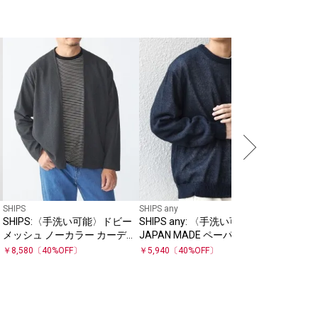
SHIPS
SHIPS any
SHIPS
SHIPS:〈手洗い可能〉ドビー
SHIPS any: 〈手洗い可能〉
SHIPS
メッシュ ノーカラー カーディ
JAPAN MADE ペーパーヤーン
HANDFR
ガン
ハイゲージ クルーネック ニッ
ネック 
￥
8,580
〔
40
%OFF〕
￥
5,940
〔
40
%OFF〕
￥
15,400
ト◇