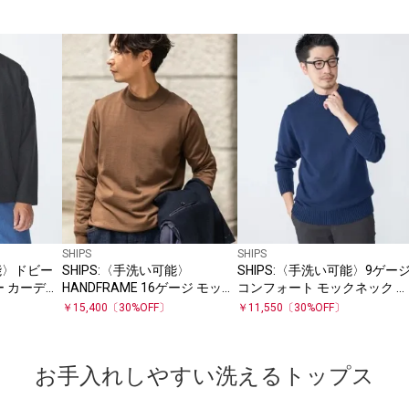
SHIPS
SHIPS
可能〉ドビー
SHIPS:〈手洗い可能〉
SHIPS:〈手洗い可能〉9ゲー
ー カーディ
HANDFRAME 16ゲージ モック
コンフォート モックネック プ
ネック ニット
ルオーバー ニット
￥
15,400
〔
30
%OFF〕
￥
11,550
〔
30
%OFF〕
お手入れしやすい洗えるトップス