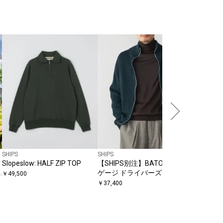
SHIPS
SHIPS:
COTTO
ト スリー
￥
11,880
SHIPS
SHIPS
Slopeslow: HALF ZIP TOP
【SHIPS別注】BATONER: 10
ゲージ ドライバーズ ニット
￥
49,500
￥
37,400