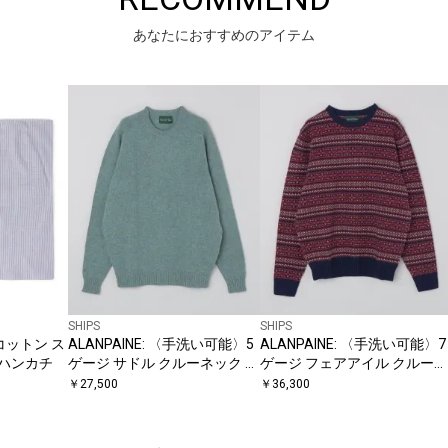
あなたにおすすめのアイテム
SHIPS
SHIPS
織 コットン ス
ALANPAINE: 〈手洗い可能〉5
ALANPAINE: 〈手洗い可能〉7
 ハンカチ
ゲージ サドル クルーネック ニ
ゲージ フェアアイル クルーネ
ット
ック ニット
￥
27,500
￥
36,300