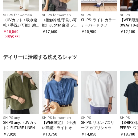
SHIPS for women
SHIPS for women
SHIPS
SHIPS
〈UVカット / 吸水速
〈接触冷感/手洗い可
SHIPS: ライト カラー
【WEB限定
乾 / 手洗い可能〉綿
能〉Jupiter 麻混 フリ
テーパード チノ
3WAY 10
麻混 オックス 2タッ
ル ブラウス
ズ ブリー
￥
10,560
￥
17,600
￥
15,950
￥
12,100
ク ストレート パンツ
〔
40
%OFF〕
デイリーに活躍する洗えるシャツ
SHIPS any
SHIPS for women
SHIPS
SHIPS
SHIPS any:〈UVカッ
【WEB限定】〈手洗
SHIPS: リネン 7スリ
【SHIPS
ト〉FUTURE LINEN C
い可能〉ライト オン
ーブ カプリシャツ
PERRY:
ANVAS リネンライク
ス フリル デニム 半
ロゴ ピケ
￥
7,920
￥
13,750
￥
14,850
￥
18,700