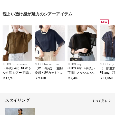
スキッパー プルオー
袖 シャツ
ラーシャ
バーシャツ◇
程よい透け感が魅力のシアーアイテム
NEW
SHIPS for women
SHIPS for women
SHIPS any
SHIPS any
〈手洗い可〉NEW シ
【WEB限定】〈接触
SHIPS any:〈手洗い
《一部追加
ルク混 シアー 羽織
冷感 / UVカット〉シ
可能〉メッシュ シア
PS any:
シャツ
アー オーガンジー コ
ー ハンカチ スリーブ
能〉エン
￥
17,930
￥
9,460
￥
7,480
￥
11,550
ンビ プルオーバー
ドッキング TEE
ー レース 
レンチスリ
ツ
スタイリング
すべて見る