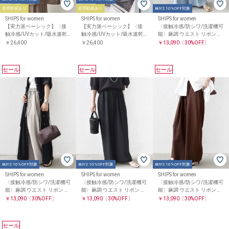
着用動画あり
着用動画あり
BUY2 10%OFF対象
SHIPS for women
SHIPS for women
SHIPS for women
【実力派ベーシック】〈接
【実力派ベーシック】〈接
〈接触冷感/防シワ/洗濯機可
触冷感/UVカット/吸水速乾/
触冷感/UVカット/吸水速乾/
能〉麻調 ウエスト リボン イ
洗濯機可能〉SUUSUU フレ
洗濯機可能〉SUUSUU フレ
ンタック イージー パンツ
￥26,400
￥26,400
￥13,090
〔30%OFF〕
ンチ スリーブ 羽織 ジャケッ
ンチ スリーブ 羽織 ジャケッ
ト
ト
セール
セール
セール
BUY2 10%OFF対象
BUY2 10%OFF対象
BUY2 10%OFF対象
SHIPS for women
SHIPS for women
SHIPS for women
〈接触冷感/防シワ/洗濯機可
〈接触冷感/防シワ/洗濯機可
〈接触冷感/防シワ/洗濯機可
能〉麻調 ウエスト リボン イ
能〉麻調 ウエスト リボン イ
能〉麻調 ウエスト リボン イ
ンタック イージー パンツ
ンタック イージー パンツ
ンタック イージー パンツ
￥13,090
〔30%OFF〕
￥13,090
〔30%OFF〕
￥13,090
〔30%OFF〕
セール