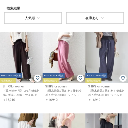
検索結果
人気順
在庫あり
BUY2 10%OFF対象
BUY2 10%OFF対象
BUY2 10%OFF対象
着用動画あり
着用動画あり
着用動画あり
SHIPS for women
SHIPS for women
SHIPS for women
〈吸水速乾 / 防しわ / 接触冷
〈吸水速乾 / 防しわ / 接触冷
〈吸水速乾 / 防しわ / 接触冷
感 / 手洗い可能〉ツイル ド
感 / 手洗い可能〉ツイル ド
感 / 手洗い可能〉ツイル ド
ロスト パンツ
ロスト パンツ
ロスト パンツ
￥16,940
￥16,940
￥16,940