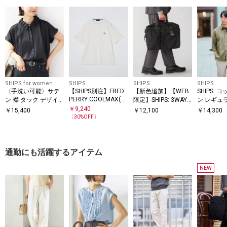
SHIPS for women
SHIPS
SHIPS
SHIPS
〈手洗い可能〉サテ
【SHIPS別注】FRED
【新色追加】【WEB
SHIPS: 
PERRY:COOLMAX(R)
ン 襟 タック デザイ
限定】SHIPS: 3WAY
ン レギュ
鹿の子 ワンポイント
ン ブラウス
ビズ ワイド ブリーフ
7スリーブ
￥
9,240
￥
15,400
￥
12,100
￥
14,300
ロゴ Tシャツ 25SS
バッグ
〔
30
%OFF〕
通勤にも活躍するアイテム
NEW