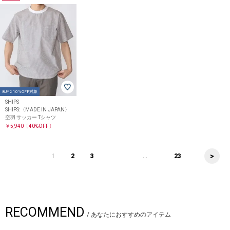
BUY2 10%OFF対象
SHIPS
SHIPS:〈MADE IN JAPAN〉
空羽 サッカー Tシャツ
￥5,940
〔40%OFF〕
>
1
2
3
...
23
RECOMMEND
/
あなたにおすすめのアイテム