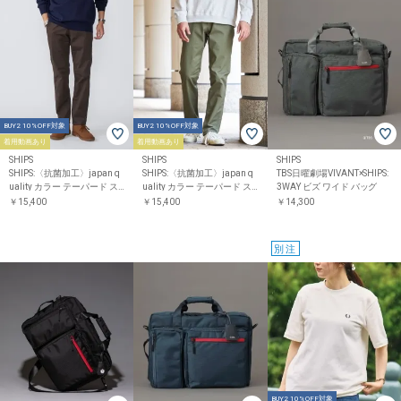
BUY2 10%OFF対象
BUY2 10%OFF対象
着用動画あり
着用動画あり
SHIPS
SHIPS
SHIPS
SHIPS:〈抗菌加工〉japan q
SHIPS:〈抗菌加工〉japan q
TBS日曜劇場VIVANT×SHIPS:
uality カラー テーパード ス
uality カラー テーパード ス
3WAY ビズ ワイド バッグ
リム チノパンツ
リム チノパンツ
￥15,400
￥15,400
￥14,300
別注
BUY2 10%OFF対象