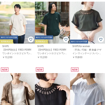
BUY2 10%OFF対象
BUY2 10%OFF対象
着用動画あり
着用動画あり
BUY2 10%OFF対象
SHIPS
SHIPS
SHIPS for women
【SHIPS別注】FRED PERRY:
【SHIPS別注】FRED PERRY:
〈手洗い可能〉襟 刺繍 デザ
ワンポイントロゴ ピケ Tシャ
ワンポイントロゴ ピケ Tシャ
イン ヴィンテージ スパン ブ
ツ 26SS
ツ 26SS
ラウス
￥13,200
￥13,200
￥19,800
NEW
NEW
NEW