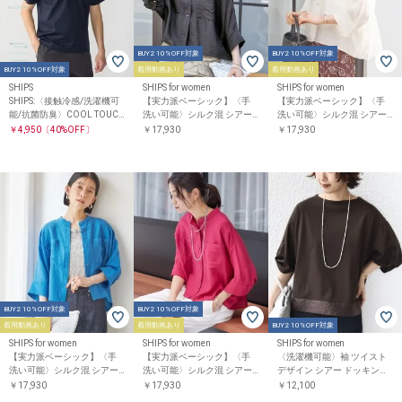
BUY2 10%OFF対象
BUY2 10%OFF対象
BUY2 10%OFF対象
着用動画あり
着用動画あり
SHIPS
SHIPS for women
SHIPS for women
SHIPS:〈接触冷感/洗濯機可
【実力派ベーシック】〈手
【実力派ベーシック】〈手
能/抗菌防臭〉COOL TOUC
洗い可能〉シルク混 シアー
洗い可能〉シルク混 シアー
H サマー Tシャツ
羽織 シャツ
羽織 シャツ
￥4,950
〔40%OFF〕
￥17,930
￥17,930
BUY2 10%OFF対象
BUY2 10%OFF対象
着用動画あり
着用動画あり
BUY2 10%OFF対象
SHIPS for women
SHIPS for women
SHIPS for women
【実力派ベーシック】〈手
【実力派ベーシック】〈手
〈洗濯機可能〉袖 ツイスト
洗い可能〉シルク混 シアー
洗い可能〉シルク混 シアー
デザイン シアー ドッキング
羽織 シャツ
羽織 シャツ
TEE
￥17,930
￥17,930
￥12,100