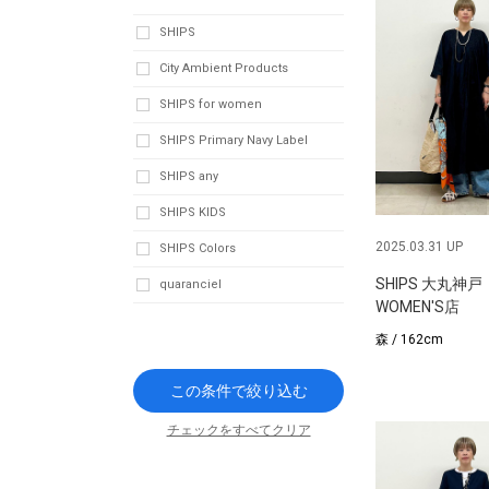
SHIPS
City Ambient Products
SHIPS for women
SHIPS Primary Navy Label
SHIPS any
SHIPS KIDS
2025.03.31 UP
SHIPS Colors
SHIPS 大丸神戸
quaranciel
WOMEN'S店
森 / 162cm
この条件で絞り込む
チェックをすべてクリア