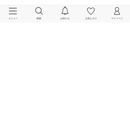
メニュー
検索
お知らせ
お気に入り
マイページ
2026.06.22 UP
2026.06.24 UP
2023.08.06 UP
SHIPS KIDS 吉祥寺店
SHIPS 熊本店
SHIPS アミュプラザ博多
店
木内 / cm
古市 / 171cm
有吉 / 173cm
2024.04.13 UP
2024.05.21 UP
SHIPS any ルミネエスト
SHIPS アミュプラザ博多
新宿 MEN'S店
店
奥原 / 177cm
有吉 / 173cm