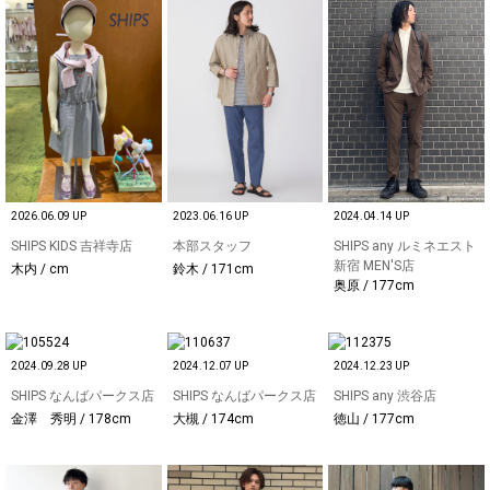
2026.06.09 UP
2023.06.16 UP
2024.04.14 UP
SHIPS KIDS 吉祥寺店
本部スタッフ
SHIPS any ルミネエスト
新宿 MEN'S店
木内 / cm
鈴木 / 171cm
奥原 / 177cm
2024.09.28 UP
2024.12.07 UP
2024.12.23 UP
SHIPS なんばパークス店
SHIPS なんばパークス店
SHIPS any 渋谷店
金澤 秀明 / 178cm
大槻 / 174cm
徳山 / 177cm