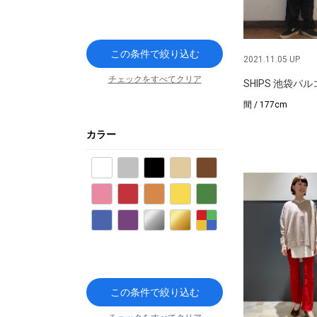
この条件で絞り込む
2021.11.05 UP
チェックをすべてクリア
SHIPS 池袋パ
間 / 177cm
カラー
ホワイト
グレー
ブラック
ベージュ
ブラウン
ピンク
レッド
オレンジ
イエロー
グリーン
ブルー
パープル
シルバー
ゴールド
その他
この条件で絞り込む