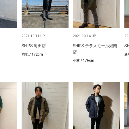
2021.10.11 UP
2021.10.14 UP
20
SHIPS 町田店
SHIPS テラスモール湘南
S
店
前地 / 172cm
新谷
小林 / 176cm