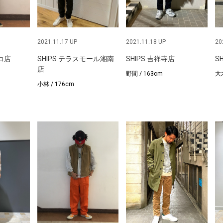
2021.11.17 UP
2021.11.18 UP
20
ルコ店
SHIPS テラスモール湘南
SHIPS 吉祥寺店
S
店
野間 / 163cm
大木
小林 / 176cm