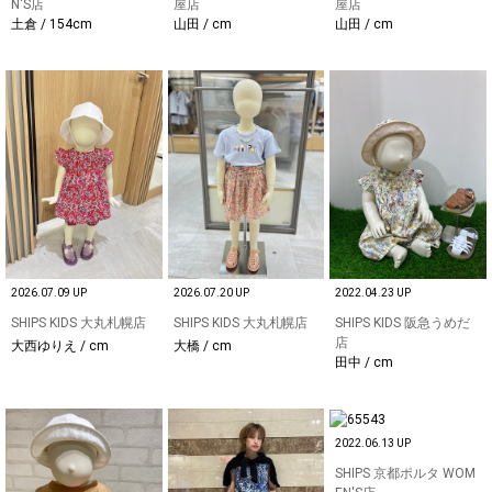
N'S店
屋店
屋店
土倉 / 154cm
山田 / cm
山田 / cm
2026.07.09 UP
2026.07.20 UP
2022.04.23 UP
SHIPS KIDS 大丸札幌店
SHIPS KIDS 大丸札幌店
SHIPS KIDS 阪急うめだ
店
大西ゆりえ / cm
大橋 / cm
田中 / cm
2022.06.13 UP
SHIPS 京都ポルタ WOM