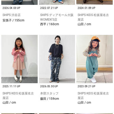
2026.04.03 UP
2022.07.21 UP
2024.01.09 UP
SHIPS 渋谷店
SHIPS ディアモール大阪
SHIPS KIDS 松坂屋名古
WOMEN'S店
屋店
安孫子 / 155cm
西平 / 160cm
山田 / cm
2025.11.11 UP
2026.05.30 UP
2023.09.21 UP
SHIPS KIDS 松坂屋名古
本部スタッフ
SHIPS KIDS 松坂屋名古
屋店
屋店
藤田 / 159cm
山田 / cm
山田 / cm