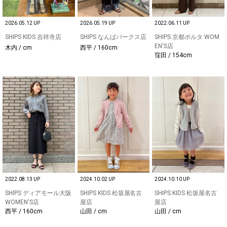
2026.05.12 UP
2026.05.19 UP
2022.06.11 UP
SHIPS KIDS 吉祥寺店
SHIPS なんばパークス店
SHIPS 京都ポルタ WOM
EN'S店
木内 / cm
西平 / 160cm
窪田 / 154cm
2022.08.13 UP
2024.10.02 UP
2024.10.10 UP
SHIPS ディアモール大阪
SHIPS KIDS 松坂屋名古
SHIPS KIDS 松坂屋名古
WOMEN'S店
屋店
屋店
西平 / 160cm
山田 / cm
山田 / cm