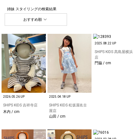
姉妹 スタイリング
の検索結果
おすすめ順
2025.08.22 UP
SHIPS KIDS 髙島屋横浜
店
門脇 / cm
2026.05.26 UP
2025.04.18 UP
SHIPS KIDS 吉祥寺店
SHIPS KIDS 松坂屋名古
屋店
木内 / cm
山田 / cm