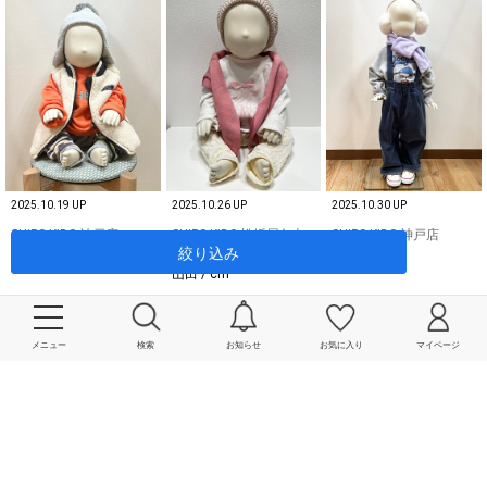
2025.10.19 UP
2025.10.26 UP
2025.10.30 UP
SHIPS KIDS 神戸店
SHIPS KIDS 松坂屋名古
SHIPS KIDS 神戸店
絞り込み
屋店
岡部 / cm
岡部 / cm
山田 / cm
メニュー
検索
お知らせ
お気に入り
マイページ