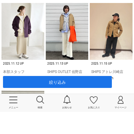
2025.11.12 UP
2025.11.13 UP
2025.11.15 UP
本部スタッフ
SHIPS OUTLET 佐野店
SHIPS アトレ川崎店
穂坂 / 156cm
海老原 / 160cm
渡部 / 168cm
絞り込み
メニュー
検索
お知らせ
お気に入り
マイページ