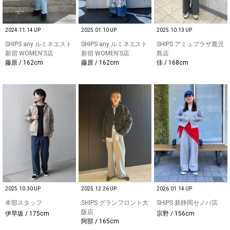
2024.11.14 UP
2025.01.10 UP
2025.10.13 UP
SHIPS any ルミネエスト
SHIPS any ルミネエスト
SHIPS アミュプラザ鹿児
新宿 WOMEN'S店
新宿 WOMEN'S店
島店
藤原 / 162cm
藤原 / 162cm
佳 / 168cm
2025.10.30 UP
2025.12.26 UP
2026.01.14 UP
本部スタッフ
SHIPS グランフロント大
SHIPS 新静岡セノバ店
阪店
伊早坂 / 175cm
宗野 / 156cm
阿部 / 165cm