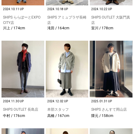
2024.10.11 UP
2024.10.18 UP
2024.10.22 UP
SHIPS ららぽーとEXPO
SHIPS アミュプラザ長崎
SHIPS OUTLET 大阪門真
CITY店
店
店
川上 / 174cm
滝田 / 164cm
室川 / 178cm
2024.11.30 UP
2024.12.02 UP
2025.01.31 UP
SHIPS OUTLET 長島店
本部スタッフ
SHIPS さんすて岡山店
中村 / 176cm
高橋 / 167cm
隈元 / 158cm