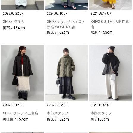
2026.03.22 UP
2024.08.10 UP
2024.08.17 UP
SHIPS 渋谷店
SHIPS any ルミネエスト
SHIPS OUTLET 大阪門真
新宿 WOMEN'S店
店
阿部 / 164cm
藤原 / 162cm
松原 / 153cm
2025.11.12 UP
2025.12.02 UP
2025.12.04 UP
SHIPS クレフィ三宮店
本部スタッフ
本部スタッフ
神上園 / 157cm
藤原 / 162cm
机 / 166cm