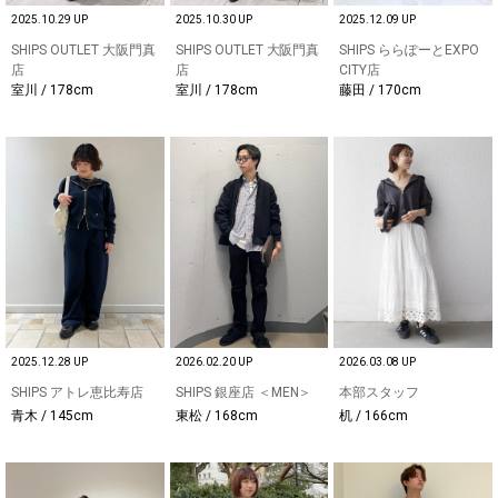
2025.10.29 UP
2025.10.30 UP
2025.12.09 UP
SHIPS OUTLET 大阪門真
SHIPS OUTLET 大阪門真
SHIPS ららぽーとEXPO
店
店
CITY店
室川 / 178cm
室川 / 178cm
藤田 / 170cm
2025.12.28 UP
2026.02.20 UP
2026.03.08 UP
SHIPS アトレ恵比寿店
SHIPS 銀座店 ＜MEN＞
本部スタッフ
青木 / 145cm
東松 / 168cm
机 / 166cm