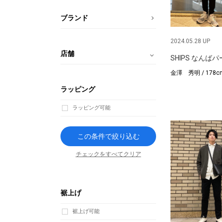
ブランド
2024.05.28 UP
店舗
SHIPS なんば
金澤 秀明 / 178c
ラッピング
ラッピング可能
この条件で絞り込む
チェックをすべてクリア
裾上げ
裾上げ可能