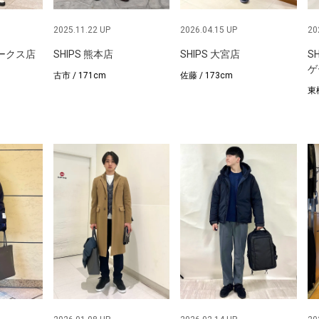
2025.11.22 UP
2026.04.15 UP
20
パークス店
SHIPS 熊本店
SHIPS 大宮店
S
ゲ
古市 / 171cm
佐藤 / 173cm
東松