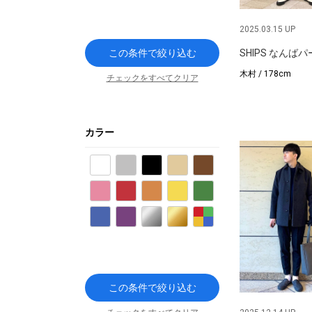
2025.03.15 UP
この条件で絞り込む
SHIPS なんば
木村 / 178cm
チェックをすべてクリア
カラー
ホワイト
グレー
ブラック
ベージュ
ブラウン
ピンク
レッド
オレンジ
イエロー
グリーン
ブルー
パープル
シルバー
ゴールド
その他
この条件で絞り込む