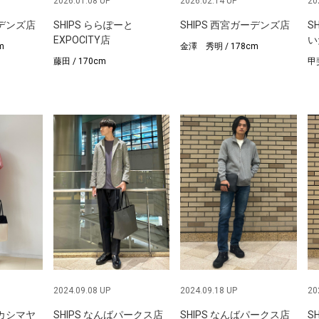
2026.01.08 UP
2026.02.14 UP
20
ーデンズ店
SHIPS ららぽーと
SHIPS 西宮ガーデンズ店
S
EXPOCITY店
い
m
金澤 秀明 / 178cm
藤田 / 170cm
甲斐
2024.09.08 UP
2024.09.18 UP
20
タカシマヤ
SHIPS なんばパークス店
SHIPS なんばパークス店
S