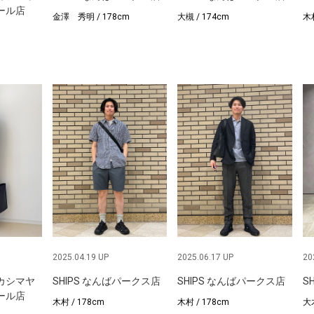
ール店
金澤 秀明 / 178cm
大槻 / 174cm
木村
2025.04.19 UP
2025.06.17 UP
20
タカシマヤ
SHIPS なんばパークス店
SHIPS なんばパークス店
S
ール店
木村 / 178cm
木村 / 178cm
大木