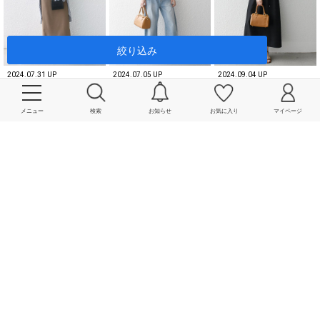
絞り込み
2024.07.31 UP
2024.07.05 UP
2024.09.04 UP
本部スタッフ
本部スタッフ
本部スタッフ
長島 / 164cm
机 / 166cm
机 / 166cm
メニュー
検索
お知らせ
お気に入り
マイページ
2024.09.24 UP
2024.10.23 UP
2024.12.11 UP
本部スタッフ
本部スタッフ
SHIPS 渋谷店
机 / 166cm
机 / 166cm
久保田 / 175cm