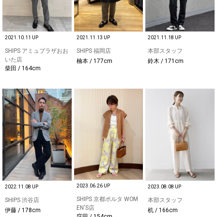
2021.10.11 UP
2021.11.13 UP
2021.11.18 UP
SHIPS アミュプラザおお
SHIPS 福岡店
本部スタッフ
いた店
楠本 / 177cm
鈴木 / 171cm
柴田 / 164cm
2023.06.26 UP
2022.11.08 UP
2023.08.08 UP
SHIPS 京都ポルタ WOM
SHIPS 渋谷店
本部スタッフ
EN'S店
伊藤 / 178cm
机 / 166cm
窪田 / 154cm