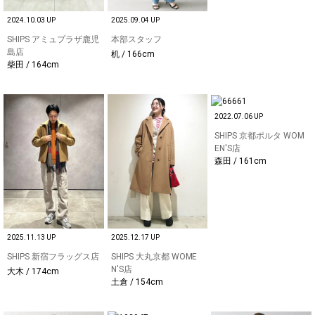
2024.10.03 UP
2025.09.04 UP
SHIPS アミュプラザ鹿児
本部スタッフ
島店
机 / 166cm
柴田 / 164cm
2022.07.06 UP
SHIPS 京都ポルタ WOM
EN'S店
森田 / 161cm
2025.11.13 UP
2025.12.17 UP
SHIPS 新宿フラッグス店
SHIPS 大丸京都 WOME
N'S店
大木 / 174cm
土倉 / 154cm