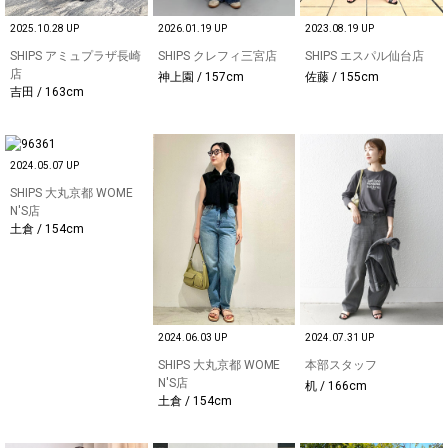
2025.10.28 UP
2026.01.19 UP
2023.08.19 UP
SHIPS アミュプラザ長崎
SHIPS クレフィ三宮店
SHIPS エスパル仙台店
店
神上園 / 157cm
佐藤 / 155cm
吉田 / 163cm
2024.05.07 UP
SHIPS 大丸京都 WOME
N'S店
土倉 / 154cm
2024.06.03 UP
2024.07.31 UP
SHIPS 大丸京都 WOME
本部スタッフ
N'S店
机 / 166cm
土倉 / 154cm