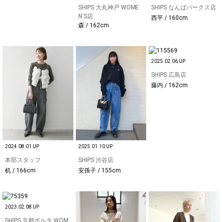
SHIPS 大丸神戸 WOME
SHIPS なんばパークス店
N'S店
西平 / 160cm
森 / 162cm
2025.02.06 UP
SHIPS 広島店
藤内 / 162cm
2024.08.01 UP
2025.01.10 UP
本部スタッフ
SHIPS 渋谷店
机 / 166cm
安孫子 / 155cm
2023.02.08 UP
SHIPS 京都ポルタ WOM