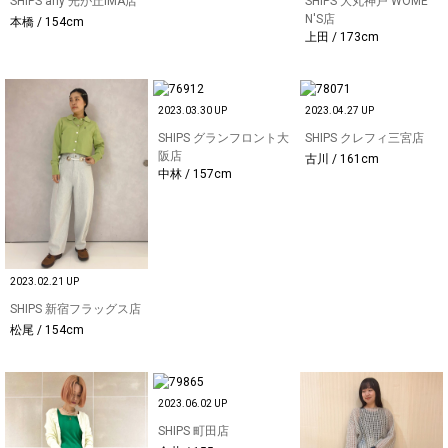
SHIPS any 光が丘IMA店
SHIPS 大丸神戸 WOME
N'S店
本橋 / 154cm
上田 / 173cm
2023.03.30 UP
2023.04.27 UP
SHIPS グランフロント大
SHIPS クレフィ三宮店
阪店
古川 / 161cm
中林 / 157cm
2023.02.21 UP
SHIPS 新宿フラッグス店
松尾 / 154cm
2023.06.02 UP
SHIPS 町田店