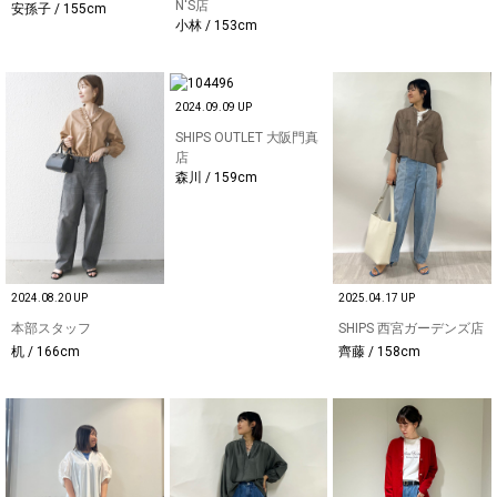
N'S店
安孫子 / 155cm
小林 / 153cm
2024.09.09 UP
SHIPS OUTLET 大阪門真
店
森川 / 159cm
2024.08.20 UP
2025.04.17 UP
本部スタッフ
SHIPS 西宮ガーデンズ店
机 / 166cm
齊藤 / 158cm