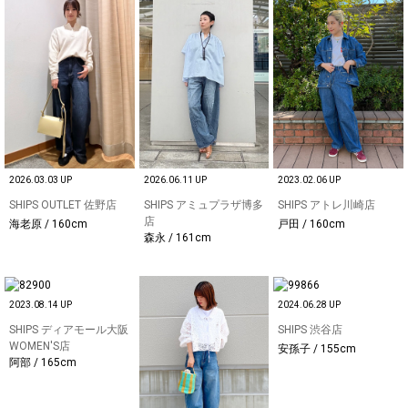
2026.03.03 UP
2026.06.11 UP
2023.02.06 UP
SHIPS OUTLET 佐野店
SHIPS アミュプラザ博多
SHIPS アトレ川崎店
店
海老原 / 160cm
戸田 / 160cm
森永 / 161cm
2023.08.14 UP
2024.06.28 UP
SHIPS ディアモール大阪
SHIPS 渋谷店
WOMEN'S店
安孫子 / 155cm
阿部 / 165cm