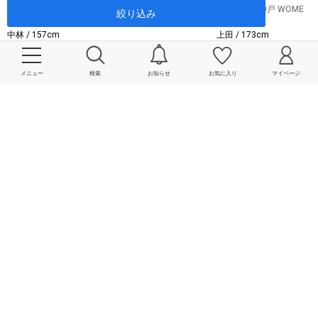
SHIPS グランフロント大
SHIPS 大丸神戸 WOME
絞り込み
阪店
N'S店
中林 / 157cm
上田 / 173cm
メニュー
検索
お知らせ
お気に入り
マイページ
2023.08.24 UP
SHIPS クレフィ三宮店
古川 / 161cm
2024.03.13 UP
2024.07.02 UP
本部スタッフ
SHIPS 阿倍野店
机 / 166cm
増田 / 158cm
2024.08.27 UP
本部スタッフ