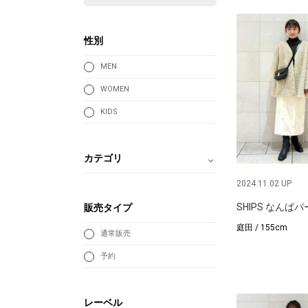
性別
MEN
WOMEN
KIDS
カテゴリ
2024.11.02 UP
SHIPS なんば
販売タイプ
庭田 / 155cm
通常販売
予約
レーベル