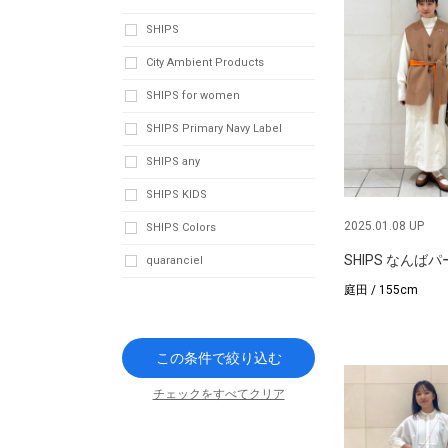
SHIPS
City Ambient Products
SHIPS for women
SHIPS Primary Navy Label
SHIPS any
SHIPS KIDS
2025.01.08 UP
SHIPS Colors
SHIPS なんば
quaranciel
庭田 / 155cm
この条件で絞り込む
チェックをすべてクリア