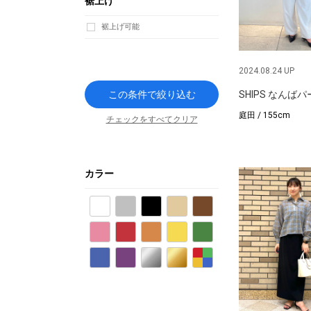
裾上げ
裾上げ可能
2024.08.24 UP
この条件で絞り込む
SHIPS なんば
庭田 / 155cm
チェックをすべてクリア
カラー
ホワイト
グレー
ブラック
ベージュ
ブラウン
ピンク
レッド
オレンジ
イエロー
グリーン
ブルー
パープル
シルバー
ゴールド
その他