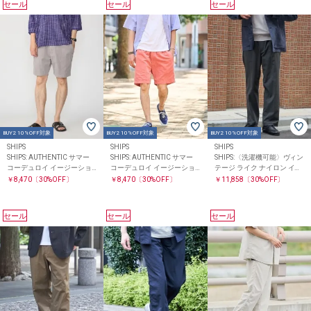
セール
セール
セール
BUY2 10%OFF対象
BUY2 10%OFF対象
BUY2 10%OFF対象
SHIPS
SHIPS
SHIPS
SHIPS: AUTHENTIC サマー
SHIPS: AUTHENTIC サマー
SHIPS:〈洗濯機可能〉ヴィン
コーデュロイ イージーショ
コーデュロイ イージーショ
テージ ライク ナイロン イー
ーツ
ーツ
ジー スラックス(セットアッ
￥8,470
〔30%OFF〕
￥8,470
〔30%OFF〕
￥11,858
〔30%OFF〕
プ対応)
セール
セール
セール