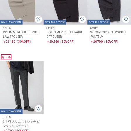
BUY2 10%OFF対象
BUY2 10%OFF対象
BUY2 10%OFF対象
SHIPS
SHIPS
SHIPS
COLIN MEREDITH: LOOP C
COLIN MEREDITH: BRAIDE
SKEWed: 201 ONE POCKET
LAW TROUSER
D TROUSER
PANTS LV
￥26,180
〔30%OFF〕
￥29,260
〔30%OFF〕
￥20,790
〔30%OFF〕
セール
BUY2 10%OFF対象
SHIPS
SHIPS: スリム ストレッチ ピ
ンタック スラックス
￥7,700
〔50%OFF〕