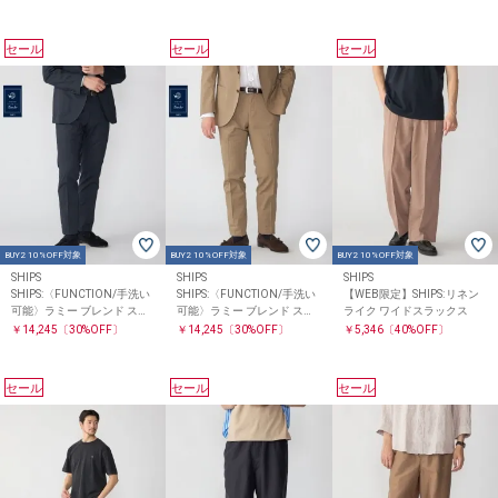
セール
セール
セール
BUY2 10%OFF対象
BUY2 10%OFF対象
BUY2 10%OFF対象
SHIPS
SHIPS
SHIPS
SHIPS:〈FUNCTION/手洗い
SHIPS:〈FUNCTION/手洗い
【WEB限定】SHIPS: リネン
可能〉ラミー ブレンド スラ
可能〉ラミー ブレンド スラ
ライク ワイドスラックス
ックス(セットアップ対応)
ックス(セットアップ対応)
￥14,245
〔30%OFF〕
￥14,245
〔30%OFF〕
￥5,346
〔40%OFF〕
セール
セール
セール