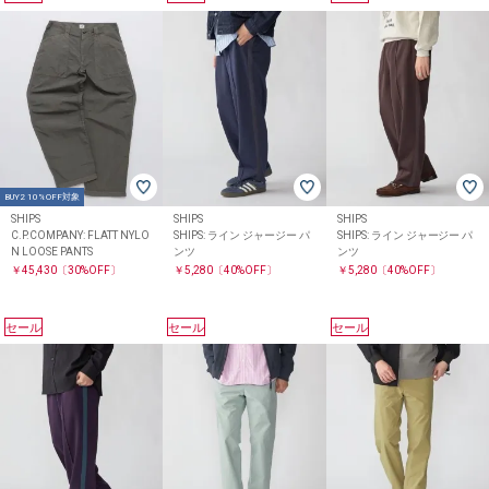
BUY2 10%OFF対象
SHIPS
SHIPS
SHIPS
C.P.COMPANY: FLATT NYLO
SHIPS: ライン ジャージー パ
SHIPS: ライン ジャージー パ
N LOOSE PANTS
ンツ
ンツ
￥45,430
〔30%OFF〕
￥5,280
〔40%OFF〕
￥5,280
〔40%OFF〕
セール
セール
セール