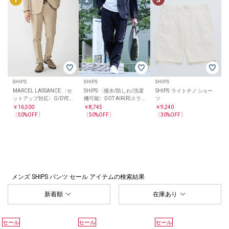
SHIPS
SHIPS
SHIPS
MARCEL LASSANCE:〈セ
SHIPS:〈撥水/防しわ/洗濯
SHIPS: ライトチノ ショー
ットアップ対応〉G/DYED
機可能〉DOT AIR(R)スラ
ツ
PIQUE TROUSERS
ックス(セットアップ対応)
￥16,500
￥8,745
￥9,240
〔50%OFF〕
〔50%OFF〕
〔30%OFF〕
メンズ SHIPS パンツ セール アイテム
の検索結果
新着順
在庫あり
セール
セール
セール