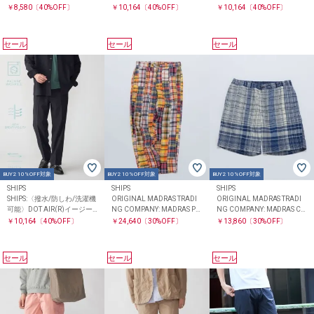
パンツ(セットアップ対応)
パンツ(セットアップ対応)
￥8,580
〔40%OFF〕
￥10,164
〔40%OFF〕
￥10,164
〔40%OFF〕
セール
セール
セール
BUY2 10%OFF対象
BUY2 10%OFF対象
BUY2 10%OFF対象
SHIPS
SHIPS
SHIPS
SHIPS:〈撥水/防しわ/洗濯機
ORIGINAL MADRAS TRADI
ORIGINAL MADRAS TRADI
可能〉DOT AIR(R)イージー
NG COMPANY: MADRAS PA
NG COMPANY: MADRAS CH
パンツ(セットアップ対応)
TCHWORK PANTS
ECK SHORTS
￥10,164
〔40%OFF〕
￥24,640
〔30%OFF〕
￥13,860
〔30%OFF〕
セール
セール
セール