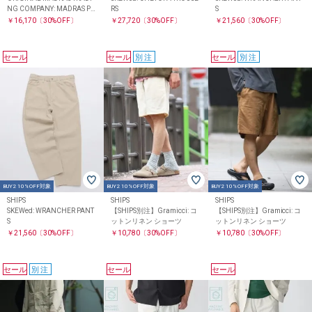
NG COMPANY: MADRAS PA
RS
S
TCHWORK SHORTS
￥16,170
〔30%OFF〕
￥27,720
〔30%OFF〕
￥21,560
〔30%OFF〕
セール
セール
別注
セール
別注
BUY2 10%OFF対象
BUY2 10%OFF対象
BUY2 10%OFF対象
SHIPS
SHIPS
SHIPS
SKEWed: WRANCHER PANT
【SHIPS別注】Gramicci: コ
【SHIPS別注】Gramicci: コ
S
ットンリネン ショーツ
ットンリネン ショーツ
￥21,560
〔30%OFF〕
￥10,780
〔30%OFF〕
￥10,780
〔30%OFF〕
セール
別注
セール
セール