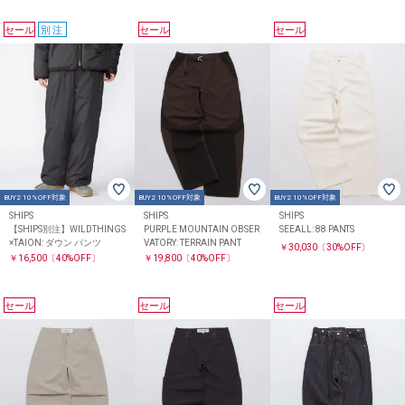
セール
別注
セール
セール
BUY2 10%OFF対象
BUY2 10%OFF対象
BUY2 10%OFF対象
SHIPS
SHIPS
SHIPS
【SHIPS別注】WILDTHINGS
PURPLE MOUNTAIN OBSER
SEEALL: 88 PANTS
×TAION: ダウン パンツ
VATORY: TERRAIN PANT
￥30,030
〔30%OFF〕
￥16,500
〔40%OFF〕
￥19,800
〔40%OFF〕
セール
セール
セール