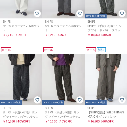
BUY2 10%OFF対象
SHIPS
SHIPS
SHIPS
SHIPS: カラーデニム 5ポケッ
SHIPS: カラーデニム 5ポケッ
SHIPS: 〈手洗い可能〉リン
ト
ト
グ ツイード バギー スラック
ス
￥9,240
〔40%OFF〕
￥9,240
〔40%OFF〕
￥10,560
〔40%OFF〕
セール
セール
セール
別注
BUY2 10%OFF対象
BUY2 10%OFF対象
BUY2 10%OFF対象
SHIPS
SHIPS
SHIPS
SHIPS: 〈手洗い可能〉リン
SHIPS: 〈手洗い可能〉リン
【SHIPS別注】WILDTHINGS
グ ツイード バギー スラック
グ ツイード バギー スラック
×TAION: ダウン パンツ
ス
ス
￥10,560
〔40%OFF〕
￥10,560
〔40%OFF〕
￥16,500
〔40%OFF〕