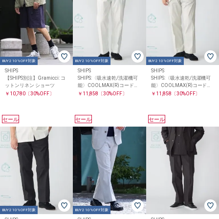
BUY2 10%OFF対象
BUY2 10%OFF対象
BUY2 10%OFF対象
SHIPS
SHIPS
SHIPS
【SHIPS別注】Gramicci: コ
SHIPS:〈吸水速乾/洗濯機可
SHIPS:〈吸水速乾/洗濯機可
ットンリネン ショーツ
能〉COOLMAX(R)コードレ
能〉COOLMAX(R)コードレ
ーン パンツ(セットアップ対
ーン パンツ(セットアップ対
￥10,780
〔30%OFF〕
￥11,858
〔30%OFF〕
￥11,858
〔30%OFF〕
応)
応)
セール
セール
セール
BUY2 10%OFF対象
BUY2 10%OFF対象