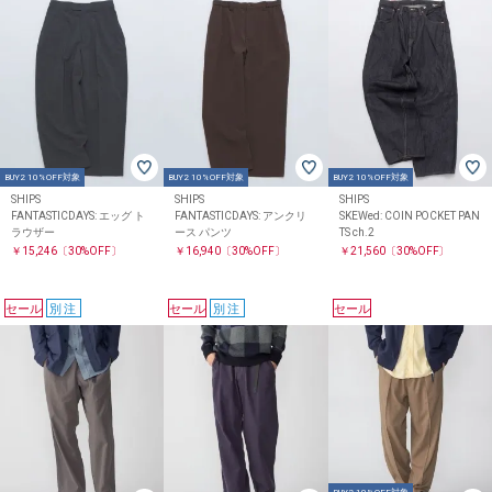
BUY2 10%OFF対象
BUY2 10%OFF対象
BUY2 10%OFF対象
SHIPS
SHIPS
SHIPS
FANTASTICDAYS: エッグ ト
FANTASTICDAYS: アンクリ
SKEWed: COIN POCKET PAN
ラウザー
ース パンツ
TS ch.2
￥15,246
〔30%OFF〕
￥16,940
〔30%OFF〕
￥21,560
〔30%OFF〕
セール
別注
セール
別注
セール