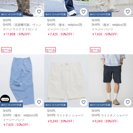
BUY2 10%OFF対象
BUY2 10%OFF対象
BUY2 10%OFF対象
SHIPS
SHIPS
SHIPS
SHIPS:〈洗濯機可能〉ヴィン
SHIPS:〈撥水〉netplus(R)
SHIPS:〈撥水〉netplus(R)
テージ ライク ナイロン イー
イージー パンツ
イージー パンツ
ジー スラックス(セットアッ
￥11,858
〔30%OFF〕
￥7,425
〔50%OFF〕
￥7,425
〔50%OFF〕
プ対応)
セール
セール
セール
BUY2 10%OFF対象
BUY2 10%OFF対象
BUY2 10%OFF対象
SHIPS
SHIPS
SHIPS
SHIPS:〈撥水〉netplus(R)
SHIPS: ライトチノ ショーツ
SHIPS: ライトチノ ショーツ
イージー パンツ
￥9,240
〔30%OFF〕
￥9,240
〔30%OFF〕
￥7,425
〔50%OFF〕