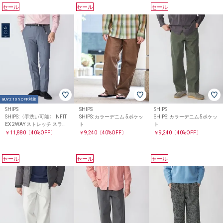
セール
セール
セール
BUY2 10%OFF対象
SHIPS
SHIPS
SHIPS
SHIPS:〈手洗い可能〉INFIT
SHIPS: カラーデニム 5ポケッ
SHIPS: カラーデニム 5ポケッ
EX 2WAY ストレッチ スラッ
ト
ト
クス
￥11,880
〔40%OFF〕
￥9,240
〔40%OFF〕
￥9,240
〔40%OFF〕
セール
セール
セール