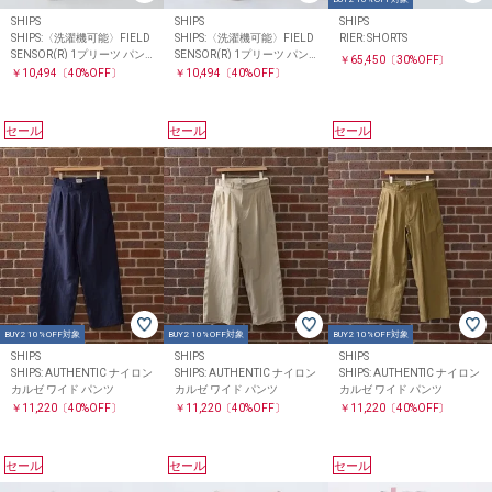
SHIPS
SHIPS
SHIPS
SHIPS:〈洗濯機可能〉FIELD
SHIPS:〈洗濯機可能〉FIELD
RIER: SHORTS
SENSOR(R) 1プリーツ パン
SENSOR(R) 1プリーツ パン
￥65,450
〔30%OFF〕
ツ(セットアップ対応)
ツ(セットアップ対応)
￥10,494
〔40%OFF〕
￥10,494
〔40%OFF〕
セール
セール
セール
BUY2 10%OFF対象
BUY2 10%OFF対象
BUY2 10%OFF対象
SHIPS
SHIPS
SHIPS
SHIPS: AUTHENTIC ナイロン
SHIPS: AUTHENTIC ナイロン
SHIPS: AUTHENTIC ナイロン
カルゼ ワイド パンツ
カルゼ ワイド パンツ
カルゼ ワイド パンツ
￥11,220
〔40%OFF〕
￥11,220
〔40%OFF〕
￥11,220
〔40%OFF〕
セール
セール
セール