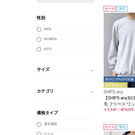
セール
別注
性別
MEN
WOMEN
KIDS
サイズ
BUY2 10%OFF対象
着用動画あり
カテゴリ
SHIPS any
【SHIPS any別
毛 フリース ワ
ン スウェット◇
￥5,940
〔40%OFF
価格タイプ
通常価格
セール
別注
セール