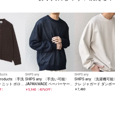
ducts
SHIPS any
SHIPS any
 Products:〈手洗
SHIPS any: 〈手洗い可能〉
SHIPS any:〈洗濯機可
 ニット ポロ カ
JAPAN MADE ペーパーヤーン
クレ ジャガード ダンボー
ハイゲージ クルーネック ニッ
イヤード ネック プルオ
￥
7,480
FF〕
￥
5,940
〔
40
%OFF〕
ト◇
◇