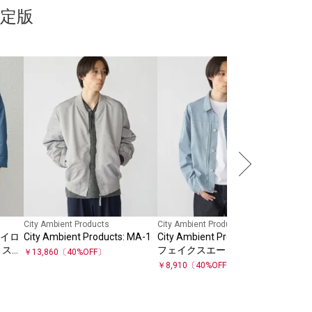
定版
SHIPS
SHI
防花粉
ブル
￥
14
City Ambient Products
City Ambient Products
 ナイロ
City Ambient Products: MA-1
City Ambient Products: テック
 スピ
フェイクスエード(ポリエステ
￥
13,860
〔
40
%OFF〕
ン◇
ル) G-JACKET
￥
8,910
〔
40
%OFF〕