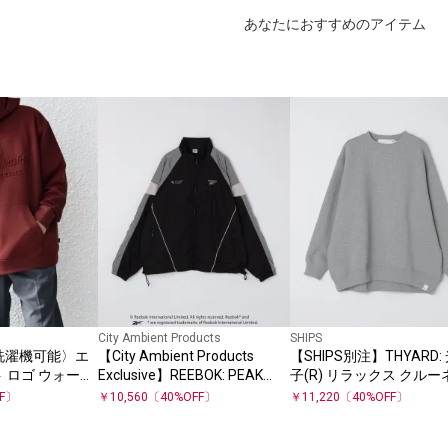
あなたにおすすめのアイテム
City Ambient Products
SHIPS
: 〈洗濯機可能〉エ
【City Ambient Products
【SHIPS別注】THYARD:
 ロゴ ウォーム
Exclusive】REEBOK: PEAK
子(R) リラックス クルー
パーカー◇
PERFORMANCE WIND JACKET
ク スウェット
FF〕
￥
10,560
〔
40
%OFF〕
￥
11,220
〔
40
%OFF〕