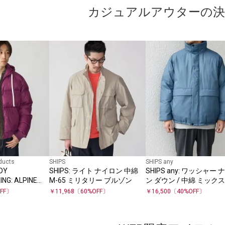
カジュアルアウターの決
ducts
SHIPS
SHIPS any
DY
SHIPS: ライト ナイロン 中綿
SHIPS any: ワッシャー
NG: ALPINE
M-65 ミリタリー ブルゾン
ン ダウン / 中綿 ミックス
ンドル スタンド ブルゾ
FF〕
￥
11,968
〔
60
%OFF〕
￥
16,500
〔
40
%OFF〕