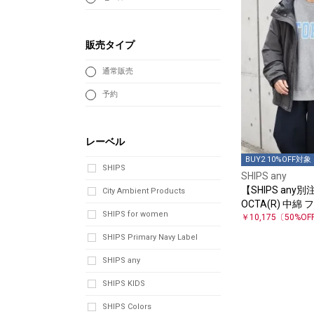
販売タイプ
通常販売
予約
レーベル
BUY2 10%OFF対象
SHIPS
SHIPS any
【SHIPS any別注
City Ambient Products
OCTA(R) 中綿
SHIPS for women
￥10,175
〔50%OF
SHIPS Primary Navy Label
SHIPS any
SHIPS KIDS
SHIPS Colors