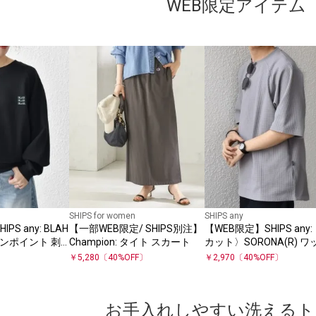
WEB限定アイテム
SHIPS for women
SHIPS any
PS any: BLAH
【一部WEB限定/ SHIPS別注】
【WEB限定】SHIPS any:
. ワンポイント 刺
Champion: タイト スカート
カット〉SORONA(R) 
ルーズ スウェット
ラグラン リラックス T
￥
5,280
〔
40
%OFF〕
￥
2,970
〔
40
%OFF〕
◇
お手入れしやすい洗えるト