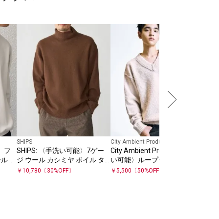
City 
City
い可
カー
￥
5,
SHIPS
City Ambient Products
能〉フ
SHIPS: 〈手洗い可能〉7ゲー
City Ambient Products:〈手洗
ル レ
ジ ウール カシミヤ ボイル タ
い可能〉ループヤーン ワイド
ーバー
ートルネック
リブ Vネック ニット
￥
10,780
〔
30
%OFF〕
￥
5,500
〔
50
%OFF〕