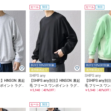
セール
別注
セール
別注
BUY2 10%OFF対象
BUY2 10%OFF対象
着用動画あり
着用動画あり
SHIPS any
SHIPS any
注】HINSON: 裏起
【SHIPS any別注】HINSON: 裏起
【SHIPS any別
ンポイント ラグラ
毛 フリース ワンポイント ラグラ
毛 フリース ワ
〕
ン スウェット◇
￥5,940
〔40%OFF〕
ン スウェット◇
￥5,940
〔40%OFF
セール
別注