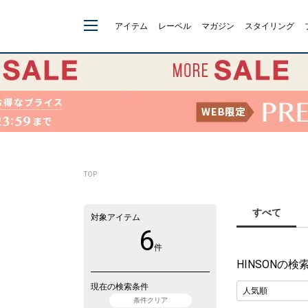
アイテム
レーベル
マガジン
スタイリング
TOP
すべて
対象アイテム
6
件
HINSON
の検
現在の検索条件
条件クリア