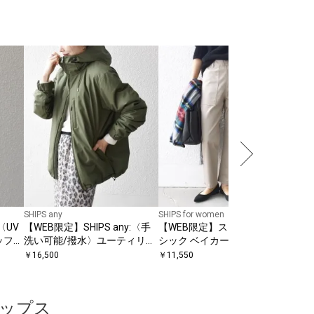
SHIP
【WE
シャ
シャ
￥
9,
ット
SHIPS any
SHIPS for women
〈UV
【WEB限定】SHIPS any:〈手
【WEB限定】ストレッチ ベー
ワッフル
洗い可能/撥水〉ユーティリテ
シック ベイカー パンツ
シャツ
ィー 中綿 マウンテンパーカー
￥
16,500
￥
11,550
25AW◇
ップス