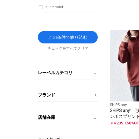
quaranciel
この条件で絞り込む
チェックをすべてクリア
レーベルカテゴリ
ブランド
SHIPS any
SHIPS any
ンボスプリント
店舗在庫
プルオーバー 
￥
4,235
〔
50
%O