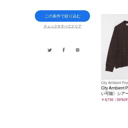
この条件で絞り込む
チェックをすべてクリア
City Ambient Pro
City Ambient
い可能〉シアー
ーディガン
￥
4,730
〔
50
%O