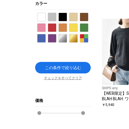
カラー
ホワイト
グレー
ブラック
ベージュ
ブラウン
ピンク
レッド
オレンジ
イエロー
グリーン
ブルー
パープル
シルバー
ゴールド
その他
この条件で絞り込む
チェックをすべてクリア
SHIPS any
【WEB限定】SHI
BLAH BLAH
価格
繍 ラグラン 
￥
5,940
◇