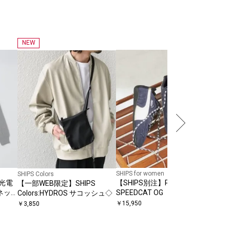
NEW
SHIP
SHI
機能
25
￥
15
SHIPS for women
SHIPS Colors
 光電
【SHIPS別注】PUMA:
【一部WEB限定】SHIPS
ネッ
SPEEDCAT OG
Colors:HYDROS サコッシュ◇
￥
15,950
￥
3,850