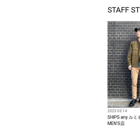
STAFF ST
2023.03.14
SHIPS any 
MEN'S店