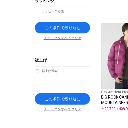
ラッピング
ラッピング可能
この条件で絞り込む
チェックをすべてクリア
裾上げ
裾上げ可能
City Ambient Pro
BIG ROCK CAN
この条件で絞り込む
MOUNTAINEERI
JACKET
￥
29,700
〔
40
%O
チェックをすべてクリア