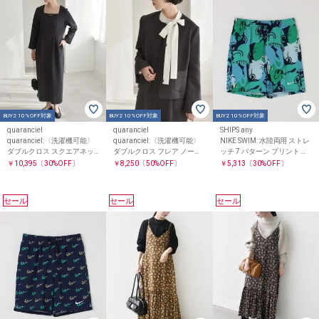
BUY2 10%OFF対象
BUY2 10%OFF対象
BUY2 10%OFF対象
quaranciel
quaranciel
SHIPS any
quaranciel:〈洗濯機可能〉
quaranciel:〈洗濯機可能〉
NIKE SWIM: 水陸両用 ストレ
ダブルクロス スクエアネッ
ダブルクロス フレア ノーカ
ッチ 7 パターン プリント ボ
ク ロング ワンピース（セッ
ラー ジャケット（セットア
レーショーツ
￥10,395
〔30%OFF〕
￥8,250
〔50%OFF〕
￥5,313
〔30%OFF〕
トアップ対応）
ップ対応）
セール
セール
セール