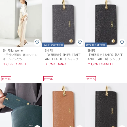
BUY2 10%OFF対象
BUY2 10%OFF対象
SHIPS for women
SHIPS
SHIPS
〈手洗い可能〉麻 コットン
【WEB限定】SHIPS:【SAFFI
【WEB限定】SHIPS:【SAFFI
オールインワン
ANO LEATHER】シャックル
ANO LEATHER】シャックル
2トーン キーケース
2トーン キーケース
￥9,900
〔50%OFF〕
￥1,925
〔50%OFF〕
￥1,925
〔50%OFF〕
セール
セール
セール