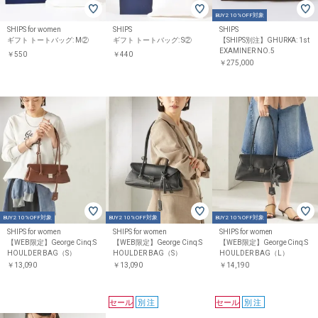
BUY2 10%OFF対象
SHIPS for women
SHIPS
SHIPS
ギフト トートバッグ: M②
ギフト トートバッグ: S②
【SHIPS別注】GHURKA: 1st
EXAMINER NO.5
￥550
￥440
￥275,000
BUY2 10%OFF対象
BUY2 10%OFF対象
BUY2 10%OFF対象
SHIPS for women
SHIPS for women
SHIPS for women
【WEB限定】George Cinq:S
【WEB限定】George Cinq:S
【WEB限定】George Cinq:S
HOULDER BAG（S）
HOULDER BAG（S）
HOULDER BAG（L）
￥13,090
￥13,090
￥14,190
セール
別注
セール
別注