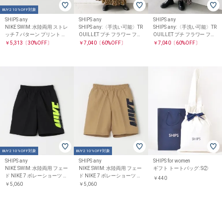
BUY2 10%OFF対象
SHIPS any
SHIPS any
SHIPS any
NIKE SWIM: 水陸両用 ストレ
SHIPS any:〈手洗い可能〉TR
SHIPS any:〈手洗い可能〉TR
ッチ 7 パターン プリント ボ
OUILLET プチ フラワー フレ
OUILLET プチ フラワー フレ
レーショーツ
ア キャミワンピース
ア キャミワンピース
￥5,313
〔30%OFF〕
￥7,040
〔60%OFF〕
￥7,040
〔60%OFF〕
BUY2 10%OFF対象
BUY2 10%OFF対象
SHIPS any
SHIPS any
SHIPS for women
NIKE SWIM: 水陸両用 フェー
NIKE SWIM: 水陸両用 フェー
ギフト トートバッグ: S②
ド NIKE 7 ボレーショーツ <K
ド NIKE 7 ボレーショーツ <K
￥440
IDS>
IDS>
￥5,060
￥5,060