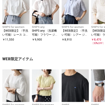
SHIPS for women
SHIPS any
SHIPS for women
SHIPS for
【WEB限定】〈手洗
SHIPS any:〈洗濯機
【WEB限定】〈手洗
【WEB限
い可能〉レース コン
可能〉フラワー ジャ
い可能〉シアー ジャ
い可能〉
ビ ショート スリーブ
カード バイカラー プ
カード ポロ 襟 ショ
ルーゼ ロ
￥
11,550
￥
9,900
￥
8,910
￥
8,470
カットソー
ルオーバー シャツ
ート スリーブ プルオ
ブ プルオ
〔
30
%OFF
ーバー
WEB限定アイテム
SHIPS for women
SHIPS for women
SHIPS
SHIPS