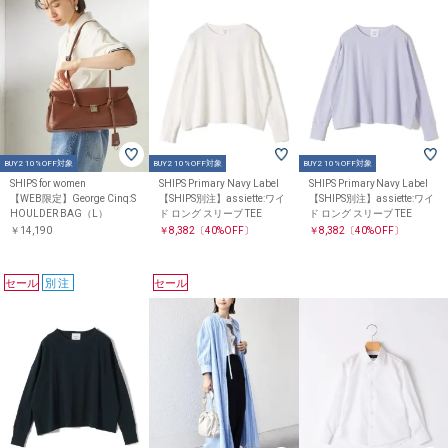
BUY2 10%OFF対象
BUY2 10%OFF対象
BUY2 10%OFF対象
SHIPS for women
SHIPS Primary Navy Label
SHIPS Primary Navy Label
【WEB限定】George Cinq:S
【SHIPS別注】assiette:ワイ
【SHIPS別注】assiette:ワイ
HOULDER BAG（L）
ド ロング スリーブ TEE
ド ロング スリーブ TEE
￥14,190
￥8,382
〔40%OFF〕
￥8,382
〔40%OFF〕
セール
別注
セール