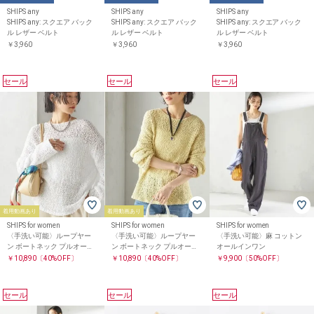
SHIPS any
SHIPS any
SHIPS any
SHIPS any: スクエア バック
SHIPS any: スクエア バック
SHIPS any: スクエア バック
ル レザー ベルト
ル レザー ベルト
ル レザー ベルト
￥3,960
￥3,960
￥3,960
セール
セール
セール
着用動画あり
着用動画あり
SHIPS for women
SHIPS for women
SHIPS for women
〈手洗い可能〉ループヤー
〈手洗い可能〉ループヤー
〈手洗い可能〉麻 コットン
ン ボートネック プルオーバ
ン ボートネック プルオーバ
オールインワン
ー
ー
￥10,890
〔40%OFF〕
￥10,890
〔40%OFF〕
￥9,900
〔50%OFF〕
セール
セール
セール