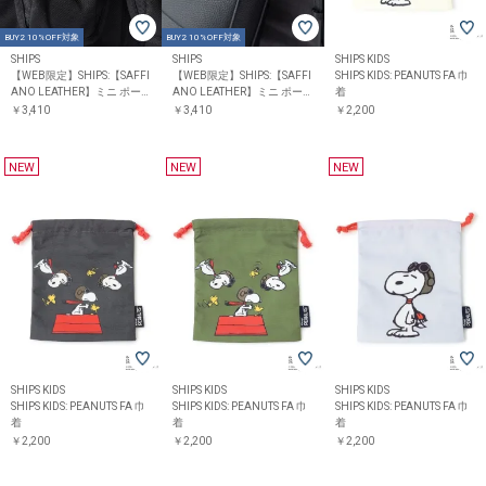
BUY2 10%OFF対象
BUY2 10%OFF対象
SHIPS
SHIPS
SHIPS KIDS
【WEB限定】SHIPS:【SAFFI
【WEB限定】SHIPS:【SAFFI
SHIPS KIDS: PEANUTS FA 巾
ANO LEATHER】ミニ ポー
ANO LEATHER】ミニ ポー
着
チ バッグ チャーム
チ バッグ チャーム
￥3,410
￥3,410
￥2,200
NEW
NEW
NEW
SHIPS KIDS
SHIPS KIDS
SHIPS KIDS
SHIPS KIDS: PEANUTS FA 巾
SHIPS KIDS: PEANUTS FA 巾
SHIPS KIDS: PEANUTS FA 巾
着
着
着
￥2,200
￥2,200
￥2,200