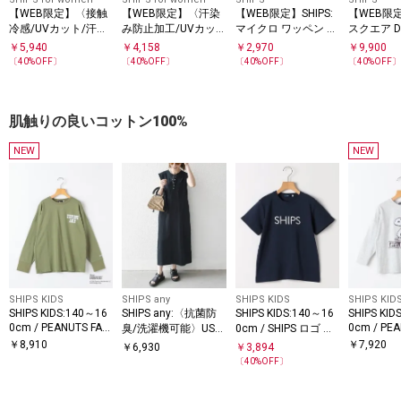
【WEB限定】〈接触
【WEB限定】〈汗染
【WEB限定】SHIPS:
【WEB限定
冷感/UVカット/汗染
み防止加工/UVカッ
マイクロ ワッペン フ
スクエア 
み防止加工〉FUNCTI
ト/接触冷感〉機能素
ェード Tシャツ
ウォッチ
￥
5,940
￥
4,158
￥
2,970
￥
9,900
ON 袖 レース プルオ
材 サイド ギャザー
〔
40
%OFF〕
〔
40
%OFF〕
〔
40
%OFF〕
〔
40
%OFF
ーバー
フレンチ スリーブ プ
ルオーバー
肌触りの良いコットン100%
NEW
NEW
SHIPS KIDS
SHIPS any
SHIPS KIDS
SHIPS KID
SHIPS KIDS:140～16
SHIPS any:〈抗菌防
SHIPS KIDS:140～16
SHIPS KID
0cm / PEANUTS FA
0cm / PEA
臭/洗濯機可能〉USA
0cm / SHIPS ロゴ 半
プリント ロングスリ
プリント 
コットン ヘンリーネ
袖Tシャツ
￥
8,910
￥
7,920
￥
6,930
￥
3,894
ーブ Tシャツ
ーブ Tシ
ック Aライン ワンピ
〔
40
%OFF〕
ース