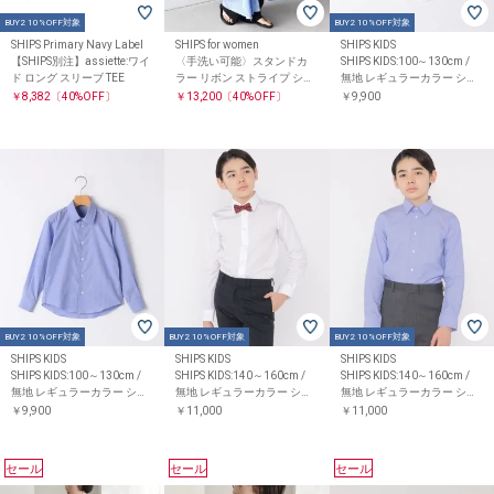
BUY2 10%OFF対象
BUY2 10%OFF対象
SHIPS Primary Navy Label
SHIPS for women
SHIPS KIDS
【SHIPS別注】assiette:ワイ
〈手洗い可能〉スタンドカ
SHIPS KIDS:100～130cm /
ド ロング スリーブ TEE
ラー リボン ストライプ シャ
無地 レギュラーカラー シャ
ツ ワンピース
ツ
￥8,382
〔40%OFF〕
￥13,200
〔40%OFF〕
￥9,900
BUY2 10%OFF対象
BUY2 10%OFF対象
BUY2 10%OFF対象
SHIPS KIDS
SHIPS KIDS
SHIPS KIDS
SHIPS KIDS:100～130cm /
SHIPS KIDS:140～160cm /
SHIPS KIDS:140～160cm /
無地 レギュラーカラー シャ
無地 レギュラーカラー シャ
無地 レギュラーカラー シャ
ツ
ツ
ツ
￥9,900
￥11,000
￥11,000
セール
セール
セール