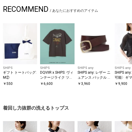
RECOMMEND
/
あなたにおすすめのアイテム
SHIPS
SHIPS
SHIPS any
SHIPS any
ギフト トートバッグ:
DQVIIR x SHIPS: ヴィ
SHIPS any: レザー ニ
SHIPS a
M②
ンテージライク ツア
ュアンス バックル ベ
可能〉ギマ ワイド 
ーモチーフ Tシャツ
ルト
レンチ シ
￥
550
￥
6,600
￥
3,960
￥
9,900
プルオー
着回し力抜群の洗えるトップス