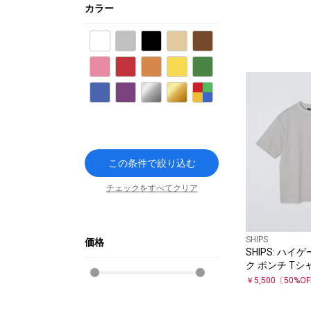
カラー
ホワイト
グレー
ブラック
ベージュ
ブラウン
ピンク
レッド
オレンジ
イエロー
グリーン
ブルー
パープル
シルバー
ゴールド
その他
この条件で絞り込む
チェックをすべてクリア
SHIPS
価格
SHIPS: ハイ
ク ポンチ Tシ
￥
5,500
〔
50
%O