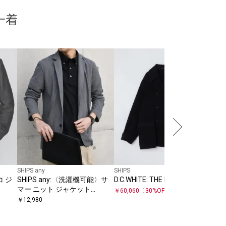
一着
SHIP
SH
ウォ
￥
15
SHIPS any
SHIPS
ノコ ジ
SHIPS any:〈洗濯機可能〉サ
D.C.WHITE: THE REEFER
マー ニット ジャケット
￥
60,060
〔
30
%OFF〕
26SS◇
￥
12,980