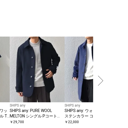
SHIP
【SH
PER
ワン
￥
9,
25S
SHIPS any
SHIPS any
 ワッ
SHIPS any: PURE WOOL
SHIPS any: ウォーム メルトン
ル T
MELTON シングル Pコート
ステンカラー コート◇
ツ セ
25AW◇
￥
29,700
￥
22,000