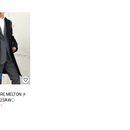
TURE MELTON チ
23AW◇
F〕