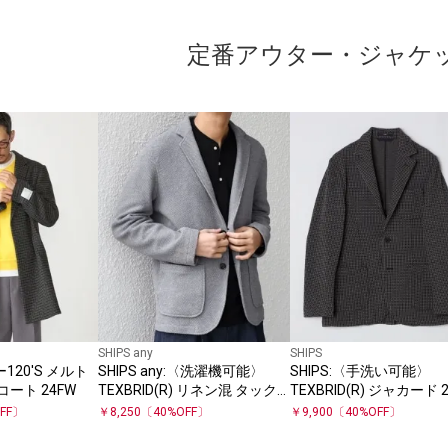
定番アウター・ジャケ
SHIPS any
SHIPS
ー120'S メルト
SHIPS any:〈洗濯機可能〉
SHIPS:〈手洗い可能〉
コート 24FW
TEXBRID(R) リネン混 タック
TEXBRID(R) ジャカード
ハニカム ニット ジャケット◇
ン ジャケット
FF〕
￥
8,250
〔
40
%OFF〕
￥
9,900
〔
40
%OFF〕