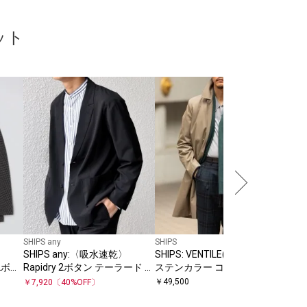
ット
SHIPS any
SHIPS
SHIP
SHIPS any:〈吸水速乾〉
SHIPS: VENTILE(R) コットン
SHIP
 2ボタ
Rapidry 2ボタン テーラード ジ
ステンカラー コート
ME
ャケット(セットアップ対応)
25
￥
49,500
￥
31
￥
7,920
〔
40
%OFF〕
26SS◇