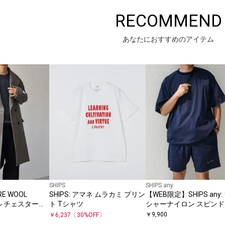
RECOMMEND
あなたにおすすめのアイテム
SHIPS
SHIPS any
URE WOOL
SHIPS: アマネ ムラカミ プリン
【WEB限定】SHIPS any:
ブル チェスターコ
ト Tシャツ
シャーナイロン スピンド
シャツ＋イージーショー
￥
9,900
￥
6,237
〔
30
%OFF〕
ットアップ◆