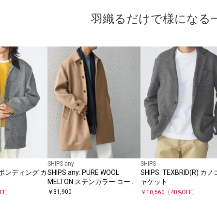
羽織るだけで様になる
SHIPS any
SHIPS
ル ボンディング カ
SHIPS any: PURE WOOL
SHIPS: TEXBRID(R) カ
MELTON ステンカラー コート
ャケット
25AW◇
￥
31,900
FF〕
￥
10,560
〔
40
%OFF〕