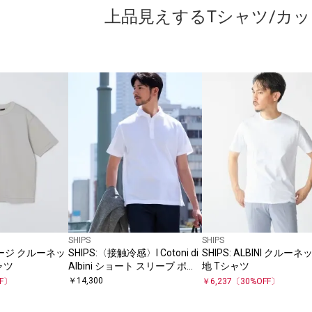
上品見えするTシャツ/カ
SHIPS
SHIPS
ゲージ クルーネッ
SHIPS:〈接触冷感〉I Cotoni di
SHIPS: ALBINI クルーネ
ャツ
Albini ショート スリーブ ポロ
地 Tシャツ
シャツ
￥
14,300
FF〕
￥
6,237
〔
30
%OFF〕