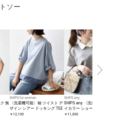
ットソー
SHIP
【W
シア
ョー
￥
8,
SHIPS for women
SHIPS any
ック 無
〈洗濯機可能〉袖 ツイスト デ
SHIPS any:〈洗濯機可能〉バ
ザイン シアー ドッキング TEE
イカラー ショートスリーブ プ
ルオーバー
￥
12,100
￥
11,000