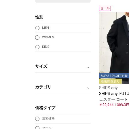
セール
性別
MEN
WOMEN
KIDS
サイズ
BUY2 10%OFF対象
着用動画あり
カテゴリ
SHIPS any
SHIPS any: FU
ェスター コート 
￥20,944
〔30%OF
価格タイプ
通常価格
セール