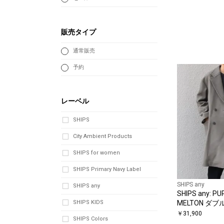
販売タイプ
通常販売
予約
レーベル
SHIPS
City Ambient Products
SHIPS for women
SHIPS Primary Navy Label
SHIPS any
SHIPS any
SHIPS any: P
SHIPS KIDS
MELTON ダ
ート 25AW◇
￥
31,900
SHIPS Colors