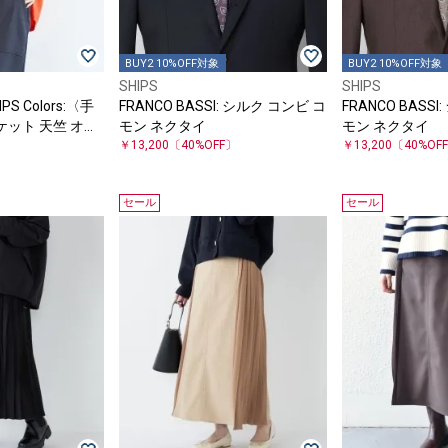
BUY2 10%OFF対象
BUY2 10%OFF対象
SHIPS
SHIPS
S Colors:〈手
FRANCO BASSI: シルク コンビ コ
FRANCO BASS
ット 天竺 オー
モン ネクタイ
モン ネクタイ
〕
￥13,200
〔40%OFF〕
￥13,200
〔40%OF
セール
セール