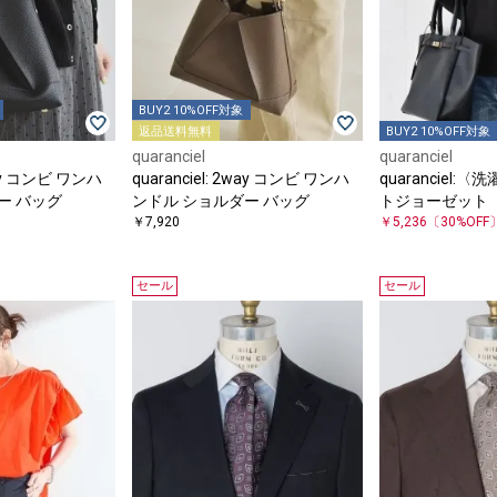
BUY2 10%OFF対象
返品送料無料
BUY2 10%OFF対象
quaranciel
quaranciel
2way コンビ ワンハ
quaranciel: 2way コンビ ワンハ
quaranciel
ー バッグ
ンドル ショルダー バッグ
トジョーゼット 
￥7,920
セット プルオー
￥5,236
〔30%OFF
セール
セール