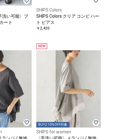
SHIPS Colors
s:〈手洗い可能〉プ
SHIPS Colors:クリア コンビ ハー
スカート
ト ピアス
〕
￥2,420
NEW
BUY2 10%OFF対象
n
SHIPS for women
ランジ / 無地
〈手洗い可能〉メランジ / 無地