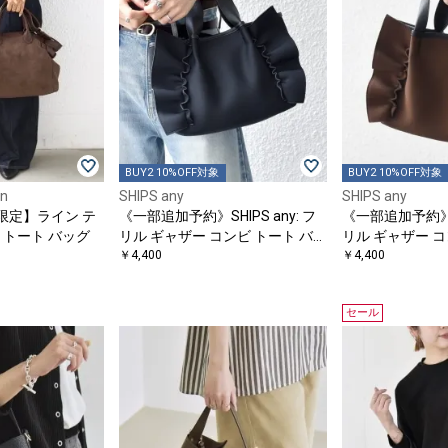
BUY2 10%OFF対象
BUY2 10%OFF対象
en
SHIPS any
SHIPS any
限定】ライン テ
《一部追加予約》SHIPS any: フ
《一部追加予約》SH
 トート バッグ
リル ギャザー コンビ トート バッ
リル ギャザー コ
グ
￥4,400
グ
￥4,400
セール