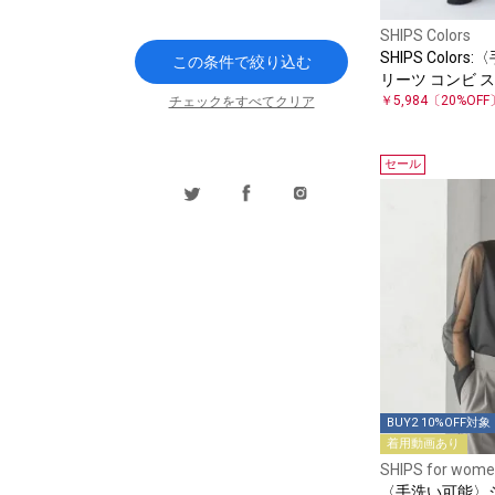
SHIPS Colors
SHIPS Color
この条件で絞り込む
リーツ コンビ 
￥5,984
〔20%OFF
チェックをすべてクリア
セール
BUY2 10%OFF対象
着用動画あり
SHIPS for wom
〈手洗い可能〉シ