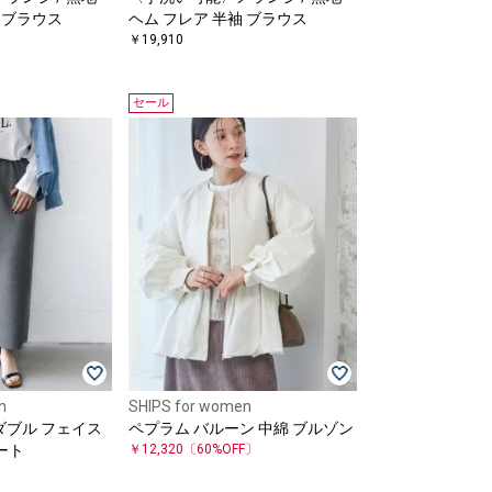
 ブラウス
ヘム フレア 半袖 ブラウス
￥19,910
セール
n
SHIPS for women
ダブル フェイス
ペプラム バルーン 中綿 ブルゾン
カート
￥12,320
〔60%OFF〕
〕