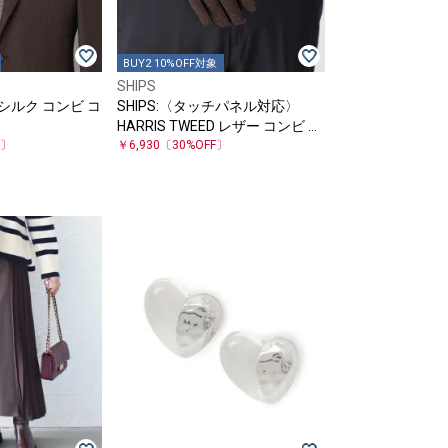
BUY2 10%OFF対象
SHIPS
I: シルク コンビ コ
SHIPS:〈タッチパネル対応〉
HARRIS TWEED レザー コンビ グ
F〕
ローブ
￥6,930
〔30%OFF〕