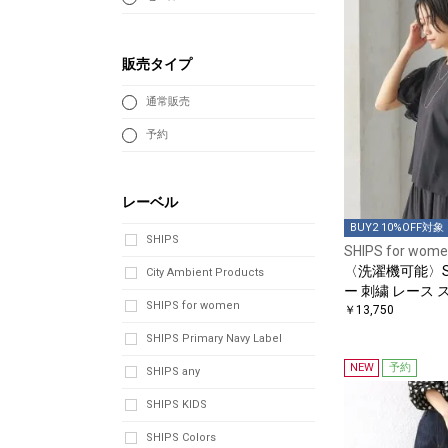
販売タイプ
通常販売
予約
レーベル
BUY2 10%OFF対象
SHIPS
SHIPS for wom
〈洗濯機可能〉So
City Ambient Products
ー 刺繍 レース 
SHIPS for women
￥13,750
SHIPS Primary Navy Label
NEW
予約
SHIPS any
SHIPS KIDS
SHIPS Colors