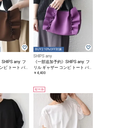
BUY2 10%OFF対象
SHIPS any
IPS any: フ
《一部追加予約》SHIPS any: フ
ンビ トート バッ
リル ギャザー コンビ トート バッ
グ
￥4,400
セール