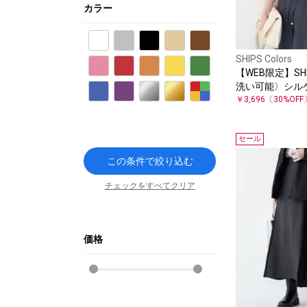
カラー
ホワイト
グレー
ブラック
ベージュ
ブラウン
SHIPS Colors
ピンク
レッド
オレンジ
イエロー
グリーン
【WEB限定】SHIP
洗い可能〉シルケ
ブルー
パープル
シルバー
ゴールド
その他
バー トップス◇
￥3,696
〔30%OFF
セール
この条件で絞り込む
チェックをすべてクリア
価格