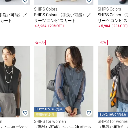
SHIPS Colors
SHIPS Colors
s:〈手洗い可能〉プ
SHIPS Colors:〈手洗い可能〉プ
SHIPS Color
スカート
リーツ コンビ スカート
リーツ コンビ 
〕
￥5,984
〔20%OFF〕
￥5,984
〔20%OFF
セール
NEW
BUY2 10%OFF対象
着用動画あり
BUY2 10%OFF対象
en
SHIPS for women
SHIPS for wome
アー 袖 ポケッ
〈手洗い可能〉シアー 袖 ポケッ
〈手洗い可能〉メ