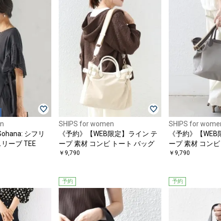
en
SHIPS for women
SHIPS for wome
hana: シフリ
《予約》【WEB限定】ライン テ
《予約》【WEB
スリーブ TEE
ープ 素材 コンビ トート バッグ
ープ 素材 コンビ
￥9,790
￥9,790
予約
予約