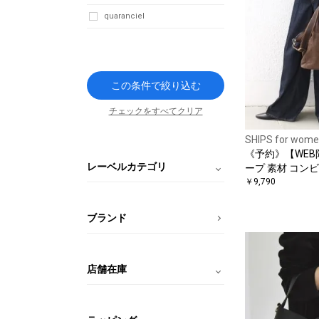
quaranciel
この条件で絞り込む
チェックをすべてクリア
SHIPS for wom
《予約》【WEB
レーベルカテゴリ
ープ 素材 コンビ
￥9,790
ブランド
店舗在庫