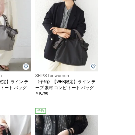
n
SHIPS for women
限定】ライン テ
《予約》【WEB限定】ライン テ
 トート バッグ
ープ 素材 コンビ トート バッグ
￥9,790
予約