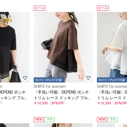
セール
セール
BUY2 10%OFF対象
BUY2 10%OFF対象
en
SHIPS for women
SHIPS for wome
PEND ポンチ
〈手洗い可能〉DEPEND ポンチ
〈手洗い可能〉DE
ドッキング プルオ
トリム レース ドッキング プルオ
トリム レース 
F〕
ーバー
￥10,395
〔30%OFF〕
ーバー
￥10,395
〔30%OF
NEW
予約
NEW
予約