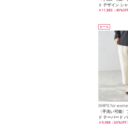
ト デザイン シ
￥11,880
〔40%OF
セール
SHIPS for wom
〈手洗い可能〉
ド テーパード 
￥9,988
〔60%OFF