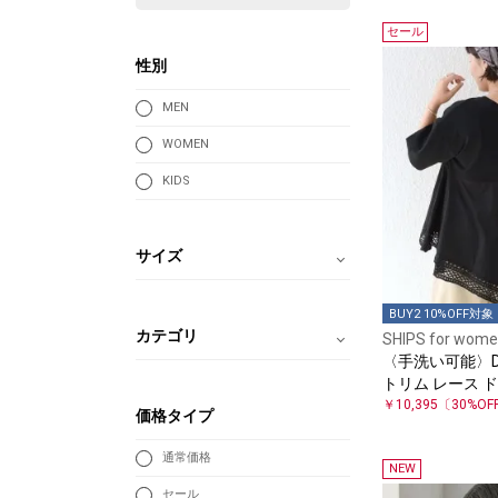
セール
性別
MEN
WOMEN
KIDS
サイズ
BUY2 10%OFF対象
カテゴリ
SHIPS for wom
〈手洗い可能〉DE
トリム レース 
ーバー
￥10,395
〔30%OF
価格タイプ
通常価格
NEW
セール