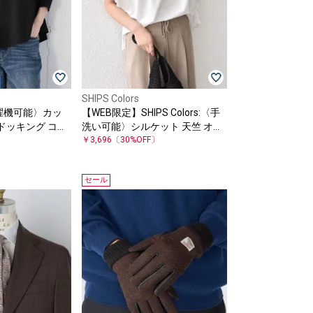
SHIPS Colors
:〈洗濯機可能〉カッ
【WEB限定】SHIPS Colors:〈手
ドッキング コル
洗い可能〉シルケット 天竺 オー
バー
〕
バー トップス◇
￥3,696
〔30%OFF〕
セール