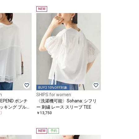
NEW
BUY2 10%OFF対象
n
SHIPS for women
PEND ポンチ
〈洗濯機可能〉Sohana: シフリ
ドッキング プルオ
ー 刺繍 レース スリーブ TEE
F〕
￥13,750
NEW
予約