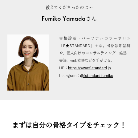
教えてくださったのは…
Fumiko Yamada
さん
骨格診断・パーソナルカラーサロン
「F★STANDARD」主宰。骨格診断講師
、個人向けのコンサルティング・雑誌・
書籍、web監修などを手がける。
HP：
https://www.f-standard.jp
Instagram：
@fstandard.fumiko
まずは自分の骨格タイプをチェック！