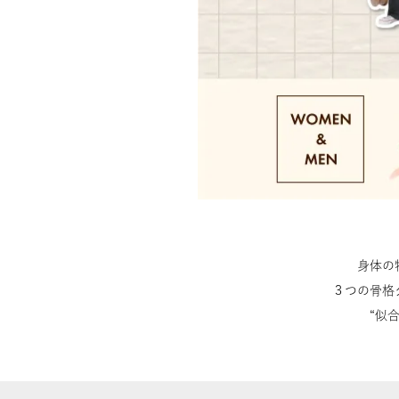
身体の
３つの骨格
“似