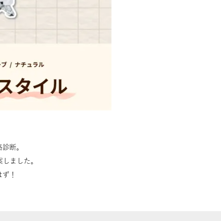
格診断。
案しました。
はず！