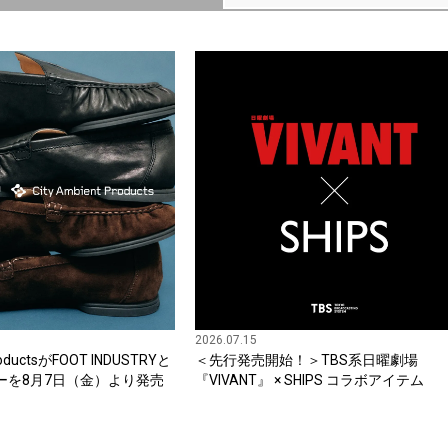
2026.07.15
ProductsがFOOT INDUSTRYと
＜先行発売開始！＞TBS系日曜劇場
ーを8月7日（金）より発売
『VIVANT』 × SHIPS コラボアイテム