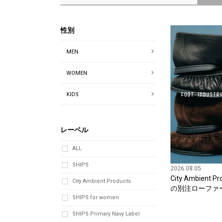
性別
MEN
WOMEN
KIDS
レーベル
ALL
SHIPS
2026.08.05
City Ambient 
City Ambient Products
の別注ローファ
SHIPS for women
SHIPS Primary Navy Label