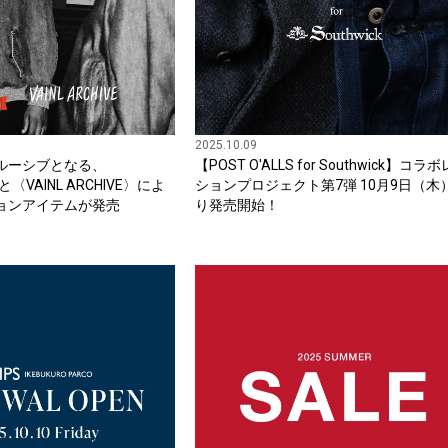
2025.10.09
スクルーシブとなる、
【POST O'ALLS for Southwick】コラ
と〈VAINL ARCHIVE〉によ
ションプロジェクト第7弾 10月9日（木
ョンアイテムが発売
り発売開始！