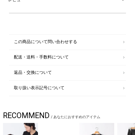
ご家庭で手洗いでのメンテナンスが可能です。
【デザイン】
ワーク感のあるポケットをアクセントに取り入れた、遊び心のあるリバー
シブルマフラー。
差し込み型のため、収納しやすくかさばらないのも◎
裏面はキルティング仕立てで、ブランドロゴがさりげなく施されている点
もポイント。
この商品について問い合わせする
気分やコーディネートに合わせてリバーシブルで楽しめる、万能な一枚で
す。
配送・送料・手数料について
メーカー品番：LA0618
【注意事項】
返品・交換について
※末永く愛用頂く為に、アテンションタグ・洗濯ネームを必ずご確認の
上、着用又はお取り扱いください。
取り扱い表示記号について
※撮影環境による光の当たり具合やパソコン・スマートフォンなどの閲覧
環境によって、実際の色味と異なって見える場合があります。
商品の色味は商品単体で撮影した画像をご参照ください。
RECOMMEND
/
あなたにおすすめのアイテム