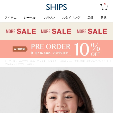
0
アイテム
レーベル
マガジン
スタイリング
店舗
発見
トップ
>
ストール/マフラー/スカーフ
>
ストール/マフラー
>
KIDS
> Lee:〈手洗い可能〉ボア キルティング リバーシ
ブル ポケット マフラー <KIDS>