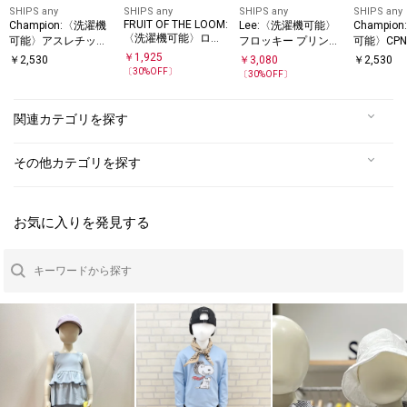
SHIPS any
SHIPS any
SHIPS any
SHIPS any
FRUIT OF THE LOOM:
Champion:〈洗濯機
Lee:〈洗濯機可能〉
Champio
〈洗濯機可能〉ロゴ
可能〉アスレチック
フロッキー プリント
可能〉CP
プリント Tシャツ<KI
プリント Tシャツ<KI
半袖 クルーネック T
Tシャツ<KI
￥
1,925
￥
2,530
￥
3,080
￥
2,530
DS>
DS>
シャツ<KIDS>
〔
30
%OFF〕
〔
30
%OFF〕
関連カテゴリを探す
その他カテゴリを探す
お気に入りを発見する