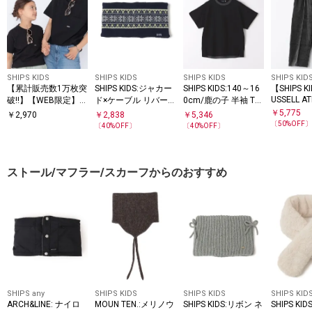
SHIPS KIDS
SHIPS KIDS
SHIPS KIDS
SHIPS KID
【累計販売数1万枚突
SHIPS KIDS:ジャカー
SHIPS KIDS:140～16
【SHIPS 
USSELL AT
破!!】【WEB限定】S
ド×ケーブル リバー
0cm/鹿の子 半袖 Tシ
0～160cm
HIPS KIDS:100～160
シブル ネックウォー
ャツ
￥
5,775
￥
2,970
￥
2,838
￥
5,346
パンツ
cm /SHIPS マイクロ
マー
〔
50
%OFF
〔
40
%OFF〕
〔
40
%OFF〕
ロゴ Tシャツ
ストール/マフラー/スカーフからのおすすめ
SHIPS any
SHIPS KIDS
SHIPS KIDS
SHIPS KID
ARCH&LINE: ナイロ
MOUN TEN.:メリノウ
SHIPS KIDS:リボン ネ
SHIPS K