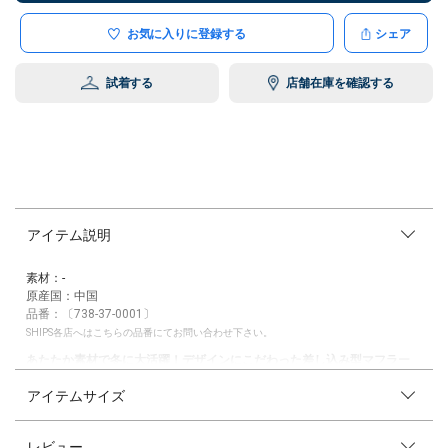
お気に入りに登録する
シェア
試着する
店舗在庫を確認する
アイテム説明
素材：-
原産国：中国
品番：〔738-37-0001〕
SHIPS各店へはこちらの品番にてお問い合わせ下さい。
あたたか素材で冬に大活躍！デザインにこだわった差し込み型マフラー
アイテムサイズ
【素材特性】
モコモコとした温かみのあるボアと、肌触りの良いファーを使用。
保温性に優れており寒い季節に頼れる一枚です。
レビュー