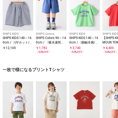
SHIPS KIDS
SHIPS Colors
SHIPS KIDS
SHIPS KID
SHIPS KIDS:140～16
SHIPS Colors:90～14
SHIPS KIDS:140～16
【SHIPS 
0cm /〈UVカット/吸
0cm / 〈吸水速乾〉
0cm /〈接触冷感/吸
MOUN TEN
水速乾〉ドライタッ
マルチファンクショ
水速乾〉ピザ モチー
cm /〈U
￥
12,100
￥
1,782
￥
3,740
￥
4,400
チ ショーツ
ン カラー ショーツ
フ 半袖 TEE
水速乾〉T
〔
40
%OFF〕
〔
50
%OFF〕
〔
50
%OFF
一枚で様になるプリントTシャツ