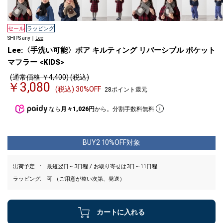
セール
ラッピング
SHIPS any｜
Lee
Lee:〈手洗い可能〉ボア キルティング リバーシブル ポケット
マフラー <KIDS>
(通常価格 ￥4,400) (税込)
￥3,080
(税込) 30%OFF
28ポイント還元
なら
月々1,026円
から。分割手数料無料
BUY2 10%OFF対象
出荷予定
最短翌日～3日程 / お取り寄せは3日～11日程
ラッピング
可 （ご用意が整い次第、発送）
カートに入れる