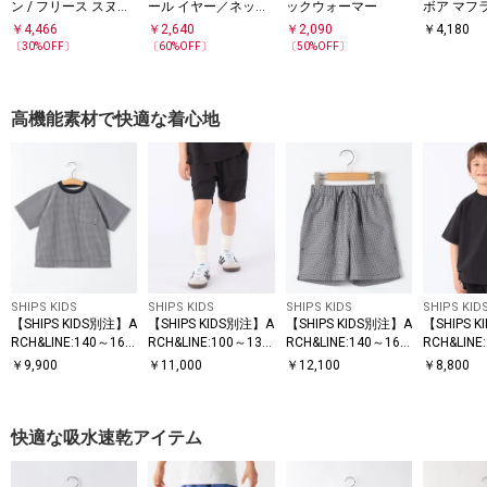
ン / フリース スヌー
ール イヤー／ネック
ックウォーマー
ボア マフ
ディー<KIDS>
ウォーマー
￥
4,466
￥
2,640
￥
2,090
￥
4,180
〔
30
%OFF〕
〔
60
%OFF〕
〔
50
%OFF〕
高機能素材で快適な着心地
SHIPS KIDS
SHIPS KIDS
SHIPS KIDS
SHIPS KID
【SHIPS KIDS別注】A
【SHIPS KIDS別注】A
【SHIPS KIDS別注】A
【SHIPS 
RCH&LINE:140～160
RCH&LINE:100～130
RCH&LINE:140～160
RCH&LINE
cm / 〈家族おそろ
cm / 〈家族おそろ
cm / 〈家族おそろ
cm / 〈
￥
9,900
￥
11,000
￥
12,100
￥
8,800
い〉SOLOTEX(R) Tシ
い〉SOLOTEX(R) シ
い〉SOLOTEX(R)シ
い〉SOLOTE
ャツ
ョーツ
ョーツ
シャツ
快適な吸水速乾アイテム