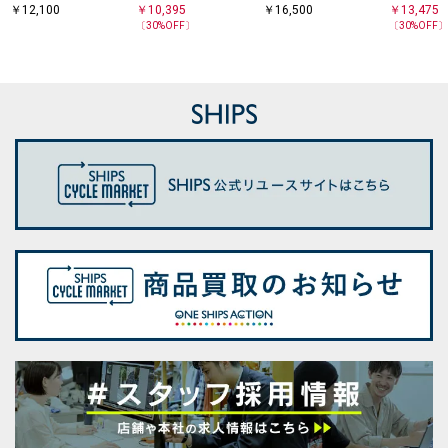
イカー パンツ
スト パンツ
ベイカー パンツ
ストレッチ
￥
12,100
￥
10,395
￥
16,500
￥
13,475
パンツ
〔
30
%OFF〕
〔
30
%OFF