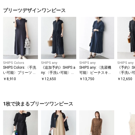
プリーツデザインワンピース
SHIPS Colors
SHIPS any
SHIPS any
SHIPS any
SHIPS Colors:〈手洗
《追加予約》SHIPS a
SHIPS any:〈洗濯機
《予約》SHI
い可能〉プリーツ デ
ny:〈手洗い可能〉ド
可能〉ピーチスキン
〈手洗い
ザイン シャツ ワンピ
ット バンドカラー フ
サイド プリーツ バン
ト バンド
￥
8,910
￥
12,650
￥
13,750
￥
12,650
ース2◇
レンチ プリーツ ロン
ドカラー シャツ ワン
ーツ ロン
グ ワンピース
ピース
ス
1枚で決まるプリーツワンピース