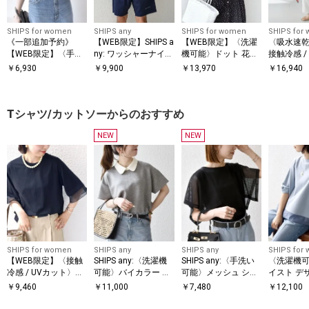
SHIPS for women
SHIPS any
SHIPS for women
SHIPS for
《一部追加予約》
【WEB限定】SHIPS a
【WEB限定】〈洗濯
〈吸水速乾 
【WEB限定】〈手洗
ny: ワッシャーナイロ
機可能〉ドット 花柄
接触冷感 /
い可能〉アイレット
ン スピンドル Tシャ
サイド プリーツ フレ
能〉ツイル
￥
6,930
￥
9,900
￥
13,970
￥
16,940
クルーネック プルオ
ツ＋イージーショー
ンチスリーブ ワンピ
パンツ
ーバー
ツ セットアップ◆
ース
Tシャツ/カットソーからのおすすめ
NEW
NEW
SHIPS for women
SHIPS any
SHIPS any
SHIPS for
【WEB限定】〈接触
SHIPS any:〈洗濯機
SHIPS any:〈手洗い
〈洗濯機可
冷感 / UVカット〉シ
可能〉バイカラー シ
可能〉メッシュ シア
イスト デ
アー オーガンジー コ
ョートスリーブ プル
ー ハンカチ スリーブ
ー ドッキン
￥
9,460
￥
11,000
￥
7,480
￥
12,100
ンビ プルオーバー
オーバー
ドッキング TEE