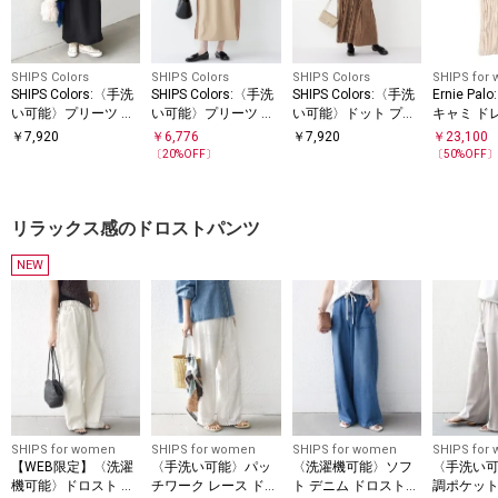
SHIPS Colors
SHIPS Colors
SHIPS Colors
SHIPS for
SHIPS Colors:〈手洗
SHIPS Colors:〈手洗
SHIPS Colors:〈手洗
Ernie Pa
い可能〉プリーツ デ
い可能〉プリーツ コ
い可能〉ドット プリ
キャミ ド
ザイン ロングスリー
ンビ ジャンパー ワン
ント プリーツ シャツ
￥
7,920
￥
6,776
￥
7,920
￥
23,100
ブ ワンピース◇
ピース
ワンピース
〔
20
%OFF〕
〔
50
%OFF
リラックス感のドロストパンツ
NEW
SHIPS for women
SHIPS for women
SHIPS for women
SHIPS for
【WEB限定】〈洗濯
〈手洗い可能〉パッ
〈洗濯機可能〉ソフ
〈手洗い
機可能〉ドロスト ベ
チワーク レース ドロ
ト デニム ドロスト
調ポケット