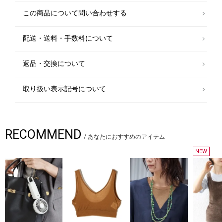
ます。
この商品について問い合わせする
【BOODY】(ブーディー)
2011年、オーストラリア・シドニーで設立されました。地球に優しい天
配送・送料・手数料について
然素材を使用し、ファッションと健康への情熱をコンセプトに、快適さ・
スタイル・健康をコアとしたエコウェアブランドです。
返品・交換について
※衛生用品のため、返品交換は不可とさせていただきます。必ずご同意の
上ご購入下さい。
取り扱い表示記号について
※サイト上のカラー表記と商品タグのカラー名が異なる場合がございま
す。ご了承くださいませ。
※末永く愛用頂く為に、アテンションタグ・洗濯ネームを必ずご確認の
RECOMMEND
上、着用又はお取り扱い下さい。
/
あなたにおすすめのアイテム
NEW