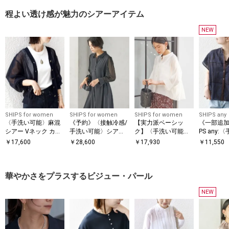
程よい透け感が魅力のシアーアイテム
NEW
SHIPS for women
SHIPS for women
SHIPS for women
SHIPS any
〈手洗い可能〉麻混
《予約》〈接触冷感/
【実力派ベーシッ
《一部追加
シアー Vネック カー
手洗い可能〉シアー
ク】〈手洗い可能〉
PS any:
ディガン
袖 ベルト付き シャツ
シルク混 シアー 羽織
能〉エン
￥
17,600
￥
28,600
￥
17,930
￥
11,550
ワンピース
シャツ
ー レース 
レンチスリ
ツ
華やかさをプラスするビジュー・パール
NEW