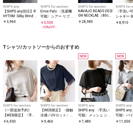
SHIPS any
SHIPS for women
SHIPS for women
SHIPS for
NAVAJO BEADS DESI
【SHIPS any別注】R
Ernie Palo:〈洗濯機
〈手洗い
GN NECKLAE（80c
HYTHM: Silky Wind M
可能〉シアー リブ ブ
シャギー 前
obile 4 ハンディ ファ
m）
ラレット
スクエア 
￥
3,960
￥
28,985
￥
5,500
￥
8,910
ン
ク
〔
50
%OFF〕
Tシャツ/カットソーからのおすすめ
NEW
NEW
SHIPS for women
SHIPS for women
SHIPS any
SHIPS any
《一部追加予約》
【WEB限定】〈接触
SHIPS any:〈手洗い
SHIPS a
【WEB限定】〈手洗
冷感 / UVカット〉シ
可能〉メッシュ シア
可能〉バイ
い可能〉アイレット
アー オーガンジー コ
ー ハンカチ スリーブ
ョートスリ
￥
6,930
￥
9,460
￥
7,480
￥
11,000
クルーネック プルオ
ンビ プルオーバー
ドッキング TEE
オーバー
ーバー