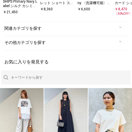
SHIPS Primary Navy L
レット ショート スリ
ny:〈洗濯機可能〉レ
カード シ
abel:シルク カシミヤ
ーブ プルオーバー
ース カラー フレンチ
ーブ プル
￥
8,360
￥
6,600
￥
8,470
プルオーバー
￥
21,450
スリーブ ポロ プルオ
〔
30
%OFF
ーバー
関連カテゴリを探す
その他カテゴリを探す
お気に入りを発見する