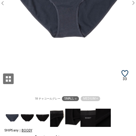
33
SMALL ○
MEDIUM ×
18 チャコールグレー
SHIPS any｜
BOODY