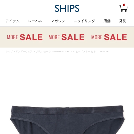
0
アイテム
レーベル
マガジン
スタイリング
店舗
発見
トップ
>
アンダーウェア
>
ブラ/ショーツ
>
WOMEN
> BOODY: ヒップ スター ビキニ LYOLYTE