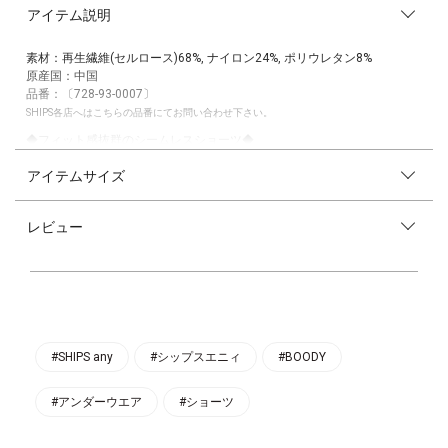
アイテム説明
素材：再生繊維(セルロース)68%, ナイロン24%, ポリウレタン8%
原産国：中国
品番：〔728-93-0007〕
SHIPS各店へはこちらの品番にてお問い合わせ下さい。
◆フィット感抜群のシームレスショーツ◆
アイテムサイズ
浅めのシームレスショーツ。
着ていることを忘れてしまいそうなくらい快適で、こだわりのフィット感
を実現しています。
レビュー
【少しのいいこと】
～JUST A LITTLE BETTER～
SHIPS anyは人のため、環境のため小さなことでも何かできることから始
めます。
この商品はその理念のもと、環境に配慮してつくられています。
POINT
#SHIPS any
#シップスエニィ
#BOODY
オーガニックバンブーを使用
#アンダーウエア
#ショーツ
BOODYで使われている竹はオーガニックのもので、国際有機認定機関で
あるエコサートの認証を受けており、
殺虫剤、農薬、化学肥料等の有害物質を使っていないことが証明されてい