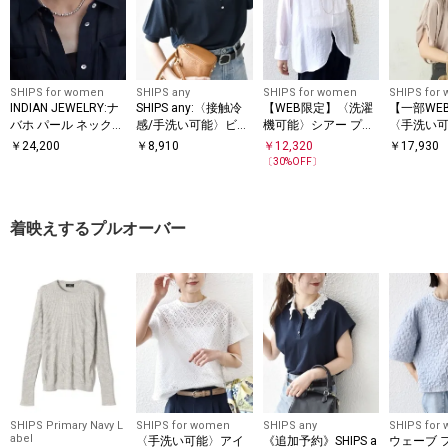
SHIPS for women
SHIPS any
SHIPS for women
SHIPS for
INDIAN JEWELRY:ナ
SHIPS any:〈接触冷
【WEB限定】〈洗濯
【一部WE
バホ パール ネックレ
感/手洗い可能〉ビジ
機可能〉シアー プリ
〈手洗い
ス（6mm）
ュー ヘンリーネック
ーツ ヨーク パールモ
ル モチー
￥
24,200
￥
8,910
￥
12,320
￥
17,930
ニット プルオーバー
チーフボタン ブラウ
ギャザー 
〔
30
%OFF〕
ス
ラウス
着映えするプルオーバー
SHIPS Primary Navy L
SHIPS for women
SHIPS any
SHIPS for
abel
〈手洗い可能〉アイ
《追加予約》SHIPS a
ウェーブ 