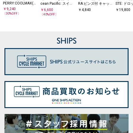
PERRY:COOLMAX(R)
cean Pacific: スイム
RA:ピンズ付 キャッ
STE: ド
鹿の子 ワンポイント
ウエア 3点セット 26
プ
ポロシャ
￥
9,240
￥
6,600
￥
4,840
￥
19,800
ロゴ Tシャツ 25SS
SS
〔
30
%OFF〕
〔
40
%OFF〕