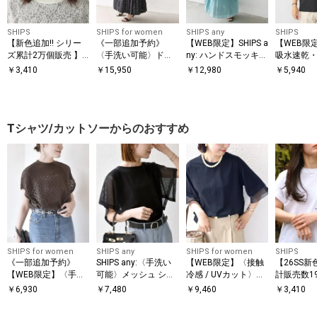
SHIPS
SHIPS for women
SHIPS any
SHIPS
【新色追加!! シリー
《一部追加予約》
【WEB限定】SHIPS a
【WEB限定
ズ累計2万個販売 】
〈手洗い可能〉ドッ
ny: ハンドスモッキン
吸水速乾・U
【WEB限定】SHIPS:
ト / 花柄 バンドカラ
グ コットン フレア
ymix（R
￥
3,410
￥
15,950
￥
12,980
￥
5,940
ワンポイント ロゴ エ
ー サイド プリーツ
ノースリーブ ワンピ
ントロゴ 
ンブロイダリー オー
ワンピース
ース
ン ポロシ
バーフィット キャッ
プ
Tシャツ/カットソーからのおすすめ
SHIPS for women
SHIPS any
SHIPS for women
SHIPS
《一部追加予約》
SHIPS any:〈手洗い
【WEB限定】〈接触
【26SS新
【WEB限定】〈手洗
可能〉メッシュ シア
冷感 / UVカット〉シ
計販売数1
い可能〉アイレット
ー ハンカチ スリーブ
アー オーガンジー コ
破!!】【W
￥
6,930
￥
7,480
￥
9,460
￥
3,410
クルーネック プルオ
ドッキング TEE
ンビ プルオーバー
HIPS: マイ
ーバー
ロゴ ポケ