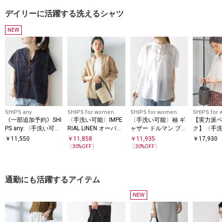
ツ
デイリーに活躍する洗えるシャツ
NEW
SHIPS any
SHIPS for women
SHIPS for women
SHIPS for
《一部追加予約》SHI
〈手洗い可能〉IMPE
〈手洗い可能〉袖 ギ
【実力派
PS any:〈手洗い可
RIAL LINEN オーバー
ャザー ドルマン ブラ
ク】〈手
能〉エンブロイダリ
シャツ
ウス
シルク混 
￥
11,550
￥
11,858
￥
11,935
￥
17,930
ー レース シアー フ
シャツ
〔
30
%OFF〕
〔
30
%OFF〕
レンチスリーブ シャ
ツ
通勤にも活躍するアイテム
NEW