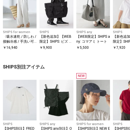
SHIPS for women
SHIPS
SHIPS any
SHIPS
〈吸水速乾 / 防しわ /
【新色追加】【WEB
【WEB限定】SHIPS a
【新色追加
接触冷感 / 手洗い可
限定】SHIPS: ビズ ワ
ny: コマアミ トート
限定】SHI
能〉ツイル ドロスト
イド ブリーフ トート
冷感〉ア
￥
16,940
￥
9,900
￥
5,500
￥
7,920
パンツ
バッグ
プレーテ
ージー パ
ンドカラ
SHIPS別注アイテム
ツ
NEW
SHIPS
SHIPS any
SHIPS for women
SHIPS
【SHIPS別注】FRED
【SHIPS any別注】O
【SHIPS別注】NEW E
【SHIPS