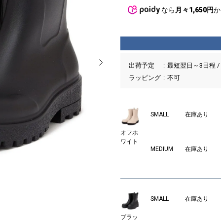
なら
月々1,650円
か
出荷予定
最短翌日～3日程 /
ラッピング
不可
SMALL
在庫あり
オフホ
ワイト
MEDIUM
在庫あり
SMALL
在庫あり
05
ブラッ