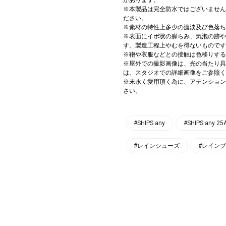
※本製品は完全防水ではございません
ださい。
※素材の特性上多少の濃淡及び色落ち
※表面にイボ状の膨らみ、気泡の跡や
す。製造工程上やむを得ないものです
※鞄や衣服などとの接触は色移りする
※屋外での撮影画像は、光の当たり具
は、スタジオでの詳細画像をご参照く
※末永く愛用頂く為に、アテンション
さい。
#SHIPS any
#SHIPS any 2
#レインシューズ
#レイン