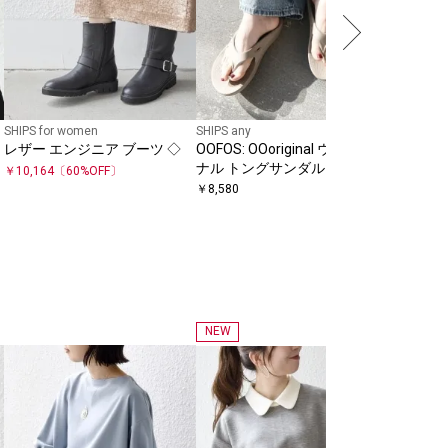
SHIPS for women
SHIPS any
レザー エンジニア ブーツ ◇
OOFOS: OOoriginal ウーオリジ
ナル トングサンダル
￥
10,164
〔
60
%OFF〕
￥
8,580
NEW
SHIPS for
【累計販売
《一部追
定】 SH
￥
3,300
ロゴ TEE