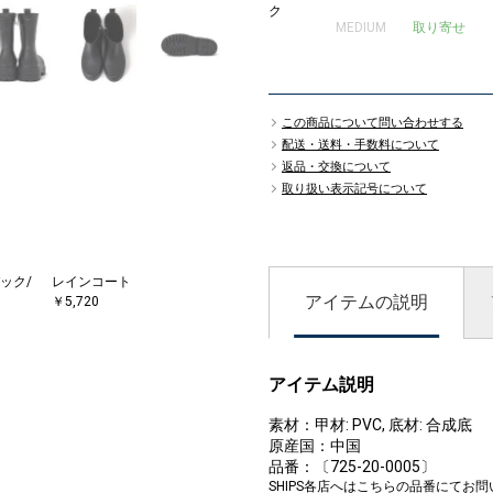
ク
MEDIUM
取り寄せ
この商品について問い合わせする
配送・送料・手数料について
返品・交換について
取り扱い表示記号について
ック/
レインコート
アイテムの説明
￥5,720
アイテム説明
素材：甲材: PVC, 底材: 合成底
原産国：中国
品番：〔725-20-0005〕
SHIPS各店へはこちらの品番にてお