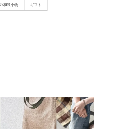
衣/和装小物
ギフト
SHIPS any
SHIPS 
ショート
￥
7,920
〔