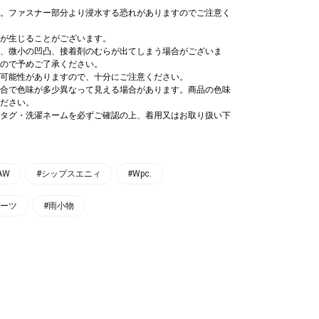
。ファスナー部分より浸水する恐れがありますのでご注意く
が生じることがございます。
、微小の凹凸、接着剤のむらが出てしまう場合がございま
ので予めご了承ください。
可能性がありますので、十分にご注意ください。
合で色味が多少異なって見える場合があります。商品の色味
ださい。
タグ・洗濯ネームを必ずご確認の上、着用又はお取り扱い下
5AW
#シップスエニィ
#Wpc.
ブーツ
#雨小物