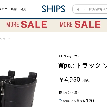
ブログ
店舗
発見
イン ブーツ
SHIPS any｜
Wpc.
Wpc.: トラック
￥4,950
（税込）
45ポイント還元
120
お気に入り登録数