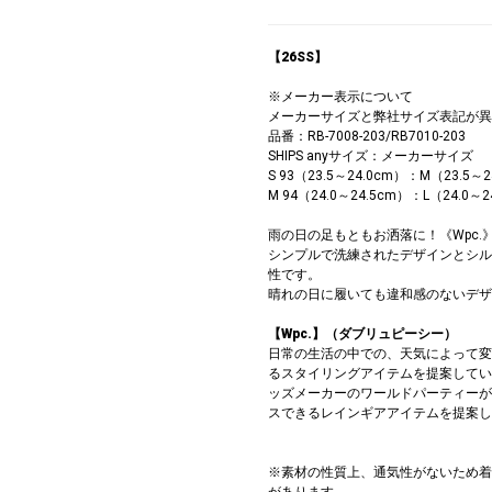
【26SS】
※メーカー表示について
メーカーサイズと弊社サイズ表記が異
品番：RB-7008-203/RB7010-203
SHIPS anyサイズ：メーカーサイズ
S 93（23.5～24.0cm）：M（23.5～2
M 94（24.0～24.5cm）：L（24.0～2
雨の日の足もともお洒落に！《Wpc
シンプルで洗練されたデザインとシル
性です。
晴れの日に履いても違和感のないデザ
【Wpc.】（ダブリュピーシー）
日常の生活の中での、天気によって変
るスタイリングアイテムを提案してい
ッズメーカーのワールドパーティーが
スできるレインギアアイテムを提案し
※素材の性質上、通気性がないため着
があります。