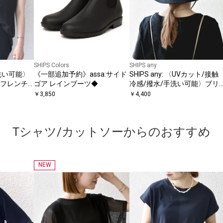
SHIPS Colors
SHIPS any
〈手洗い可能〉
《一部追加予約》assa:サイド
SHIPS any: 〈UVカット/接触
 フレンチ
ゴア レインブーツ◆
冷感/撥水/手洗い可能〉ブリ
ム ハット
￥
3,850
￥
4,400
Tシャツ/カットソーからのおすすめ
NEW