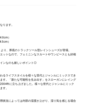
なります。
4.0cm）
4.5cm）
.》より、厚底のトラックソール型レインシューズが登場。
エットなので、フェミニンなスカートやワンピースとも好相
インなのも嬉しいポイント◎
わるライフスタイルを様々な世代とジャンルにミックスでき
ます。「新たな可能性を生み出す」をスローガンにレイング
2004年に立ち上げました。様々な世代とジャンルにミック
ます。
用状況によっては内部の湿度が上がり、湿り気を感じる場合