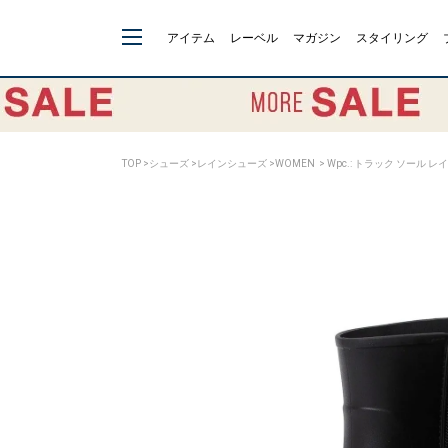
アイテム
レーベル
マガジン
スタイリング
TOP
>
シューズ
>
レインシューズ
>
WOMEN
> Wpc.: トラック ソール レ