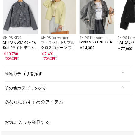
SHIPS KIDS
SHIPS for women
SHIPS for women
SHIPS for
Levi’s:90S TRUCKER
SHIPS KIDS:140～16
マトラッセ トリプル
TATRAS:
0cm/ライト デニム
クロス コクーン ブル
￥
14,300
￥
77,000
ジャケット
ゾン ◇
￥
10,780
￥
7,491
〔
30
%OFF〕
〔
70
%OFF〕
関連カテゴリを探す
その他カテゴリを探す
あなたにおすすめのアイテム
お気に入りを発見する