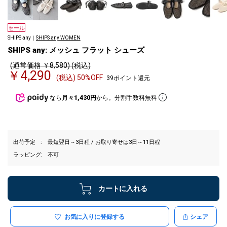
セール
SHIPS any｜
SHIPS any WOMEN
SHIPS any: メッシュ フラット シューズ
(通常価格 ￥8,580) (税込)
￥4,290
(税込) 50%OFF
39ポイント還元
なら
月々1,430円
から。分割手数料無料
出荷予定
最短翌日～3日程 / お取り寄せは3日～11日程
ラッピング
不可
カートに入れる
お気に入りに登録する
シェア