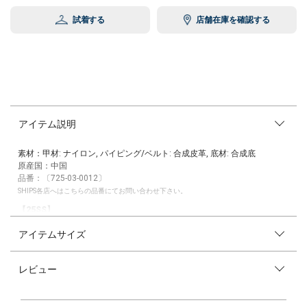
試着する
店舗在庫を確認する
アイテム説明
素材：甲材: ナイロン, パイピング/ベルト: 合成皮革, 底材: 合成底
原産国：中国
品番：〔725-03-0012〕
SHIPS各店へはこちらの品番にてお問い合わせ下さい。
【25SS】
アイテムサイズ
トレンドのメッシュ素材が目をひくフラットシューズ。
甲に太めのストラップを施し、歩きやすさにもこだわりました。
バックルも少し大きめにし、上品なアクセントに◎
レビュー
素足での着用は勿論、ソックスやタイツとの組み合わせを楽しめるアイテ
ムです。