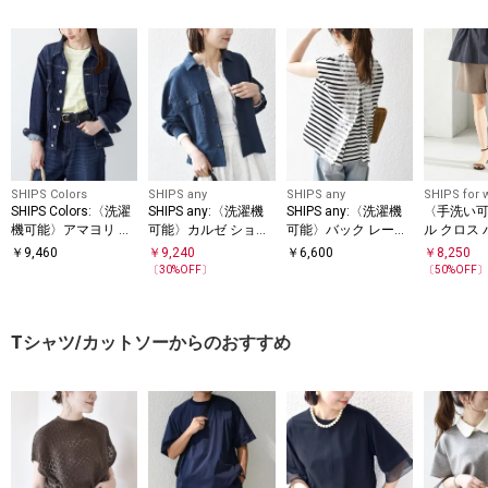
SHIPS Colors
SHIPS any
SHIPS any
SHIPS for
SHIPS Colors:〈洗濯
SHIPS any:〈洗濯機
SHIPS any:〈洗濯機
〈手洗い
機可能〉アマヨリ デ
可能〉カルゼ ショー
可能〉バック レース
ル クロス 
ニム ジャケット◇
ト ワーク ジャケット
コンビ フレンチスリ
ンツ
￥
9,460
￥
9,240
￥
6,600
￥
8,250
ーブ プルオーバー
〔
30
%OFF〕
〔
50
%OFF
Tシャツ/カットソーからのおすすめ