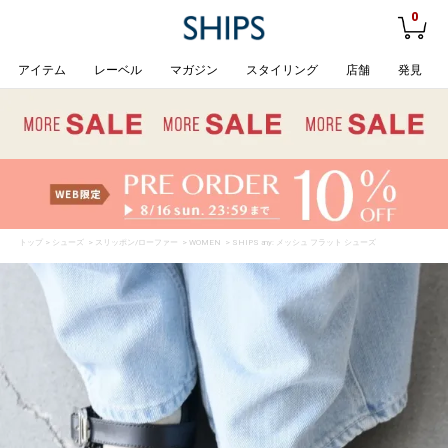
0
アイテム
レーベル
マガジン
スタイリング
店舗
発見
トップ
>
シューズ
>
スリッポン/ローファー
>
WOMEN
> SHIPS any: メッシュ フラット シューズ