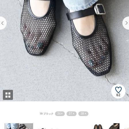
62
36 ×
37 ×
38 ×
19 ブラック