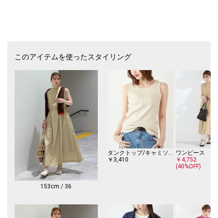
-------------------------------------
【スタッフ着用コメント】
《スタッフA》
甲:普通/幅:広い/普段サイズ:23.5～24.0cm/着用サイズ:37
サイズ感：ちょうどぴったりのサイズ感で、素足でも靴下を履いた状態で
も無理なく履けました。
幅広の足でも締め付け感がなく、自然に足に馴染んでくれます。
このアイテムを使ったスタイリング
《スタッフB》
甲:普通/幅:広い/普段サイズ:24.5～25.0cm/着用サイズ:38
サイズ感：かかと・つま先・幅ともにぴったりフィット。
メッシュ素材なので窮屈感はなく、快適な履き心地です。
-------------------------------------
※屋外での撮影画像は、光の当たり具合で色味が多少異なって見える場合
があります。商品の色味は、スタジオでの詳細画像をご参照ください。
※末永く愛用頂く為に、アテンションタグ・洗濯ネームを必ずご確認の
タンクトップ/キャミソール
ワンピース
上、着用又はお取り扱い下さい。
￥3,410
￥4,752
(40%OFF)
※画像の商品はサンプルです。
実際の商品と仕様、加工、サイズが若干異なる場合がございます。
153cm / 36