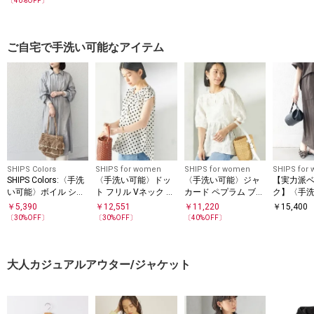
〔
40
%OFF〕
E
パーブラウス◇
ご自宅で手洗い可能なアイテム
SHIPS Colors
SHIPS for women
SHIPS for women
SHIPS for
SHIPS Colors:〈手洗
〈手洗い可能〉ドッ
〈手洗い可能〉ジャ
【実力派
い可能〉ボイル シャ
ト フリル Vネック フ
カード ペプラム ブラ
ク】〈手
ンブレー シャツ ワン
レンチスリーブ ブラ
ウス
レーヨン 
￥
5,390
￥
12,551
￥
11,220
￥
15,400
ピース◇
ウス
ケット デザ
〔
30
%OFF〕
〔
30
%OFF〕
〔
40
%OFF〕
イン スカ
大人カジュアルアウター/ジャケット