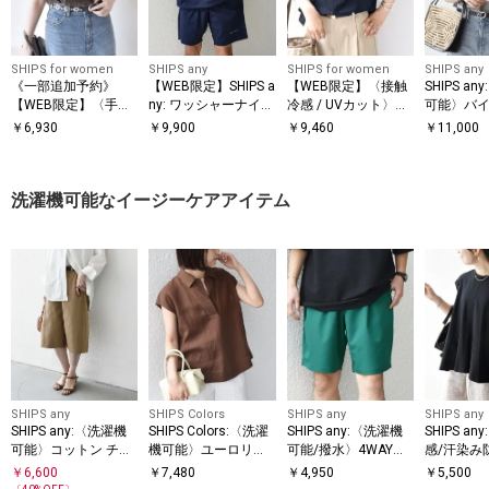
SHIPS for women
SHIPS any
SHIPS for women
SHIPS any
《一部追加予約》
【WEB限定】SHIPS a
【WEB限定】〈接触
SHIPS a
【WEB限定】〈手洗
ny: ワッシャーナイロ
冷感 / UVカット〉シ
可能〉バイ
い可能〉アイレット
ン スピンドル Tシャ
アー オーガンジー コ
ョートスリ
￥
6,930
￥
9,900
￥
9,460
￥
11,000
クルーネック プルオ
ツ＋イージーショー
ンビ プルオーバー
オーバー
ーバー
ツ セットアップ◆
洗濯機可能なイージーケアアイテム
SHIPS any
SHIPS Colors
SHIPS any
SHIPS any
SHIPS any:〈洗濯機
SHIPS Colors:〈洗濯
SHIPS any:〈洗濯機
SHIPS a
可能〉コットン チノ
機可能〉ユーロリネ
可能/撥水〉4WAYス
感/汗染み
ショート パンツ
ン (EURO Linen) フレ
トレッチ ロゴ カラー
洗濯機可能
￥
6,600
￥
7,480
￥
4,950
￥
5,500
ンチスリーブ スキッ
イージー ショーツ◇
フレンチス