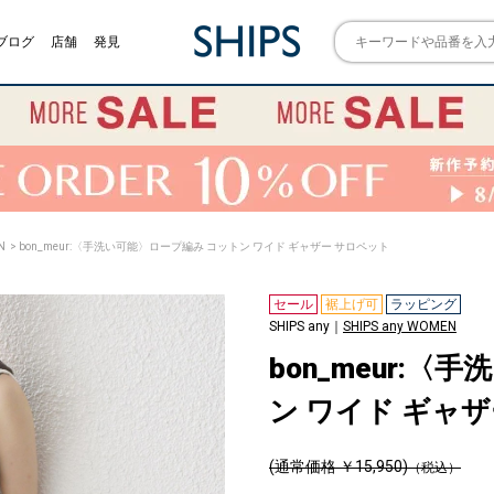
ブログ
店舗
発見
N
> bon_meur:〈手洗い可能〉ロープ編み コットン ワイド ギャザー サロペット
セール
裾上げ可
ラッピング
SHIPS any｜
SHIPS any WOMEN
bon_meur:
ン ワイド ギャ
(通常価格 ￥15,950)
（税込）