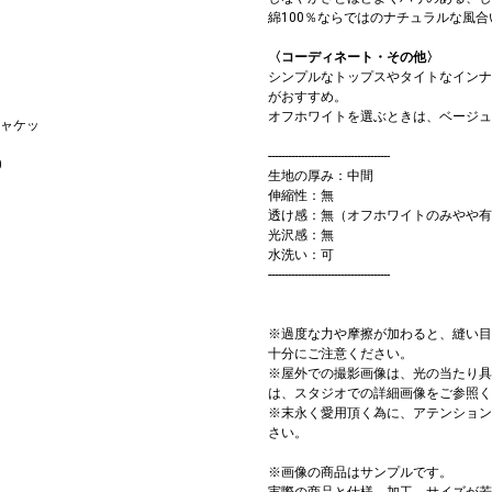
綿100％ならではのナチュラルな風
〈コーディネート・その他〉
シンプルなトップスやタイトなインナ
がおすすめ。
オフホワイトを選ぶときは、ベージュ
ャケッ
-------------------------------------
0
生地の厚み：中間
伸縮性：無
透け感：無（オフホワイトのみやや有
光沢感：無
水洗い：可
-------------------------------------
※過度な力や摩擦が加わると、縫い目
十分にご注意ください。
※屋外での撮影画像は、光の当たり具
は、スタジオでの詳細画像をご参照く
※末永く愛用頂く為に、アテンション
さい。
※画像の商品はサンプルです。
実際の商品と仕様、加工、サイズが若