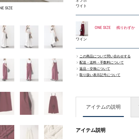
オフホ
ワイト
 SIZE
MODEL：166cm
3
ONE SIZE
残りわずか
ワイン
この商品について問い合わせする
配送・送料・手数料について
返品・交換について
取り扱い表示記号について
アイテムの説明
アイテム説明