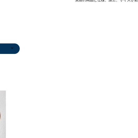
/エス
サスペ
ユ
)
)