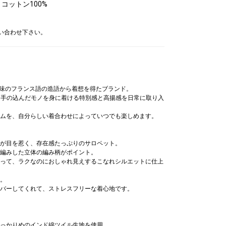
: コットン100%
問い合わせ下さい。
いう意味のフランス語の造語から着想を得たブランド。
に、手の込んだモノを身に着ける特別感と高揚感を日常に取り入
ムを、自分らしい着合わせによっていつでも楽しめます。
が目を惹く、存在感たっぷりのサロペット。
編みした立体の編み柄がポイント。
って、ラクなのにおしゃれ見えするこなれシルエットに仕上
。
バーしてくれて、ストレスフリーな着心地です。
っかりめのインド綿ツイル生地を使用。