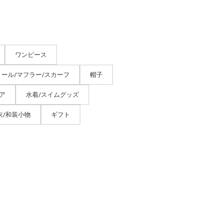
ワンピース
トール/マフラー/スカーフ
帽子
ア
水着/スイムグッズ
衣/和装小物
ギフト