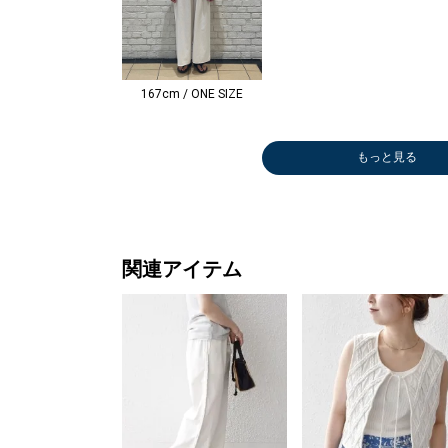
167cm / ONE SIZE
もっと見る
トートバッグ
バレエシュー
サンダル/エス
メガネ/サング
メガネ/サング
シャツ
サンダル/エス
ハット
サンダル
ソックス
ベルト/
￥5,500
ズ/フラットシ
パドリーユ
ラス
ラス
￥11,550
パドリーユ
￥4,400
パドリー
￥1,309
ンダー
ューズ
￥8,470
￥3,960
￥4,851
￥5,940
￥8,470
(30%OFF
￥3,960
￥7,975
(30%OFF)
(30%OFF)
(40%OFF)
(30%OFF
(50%OFF)
関連アイテム