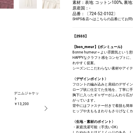
素材：表地: コットン100%, 裏地
原産国：-
品番：〔724-52-0102〕
SHIPS各店へはこちらの品番にてお
【25SS】
【bon_meur】(ボンミュール)
Bonne humeur＝よい雰囲気と
HAPPYなクラフト感をコンセプト
れやすく提案。
シーズンにこだわらない素材やアイテ
〈デザインポイント〉
フロントの編み込みと肩紐のデザイン
ロープ状に仕立てた生地を、丁寧に手
デニムジャケッ
スリッポン/ロ
胸下に入ったギャザーがふんわり広が
ト
ーファー
がっています。
￥13,200
￥16,500
背中にはファスナー付きで着脱も簡単
ヒップや太ももまわりもさりげなくカ
〈生地・素材のポイント〉
・家庭洗濯可能（手洗いOK）
しなやかさとほどよくハリのある、し