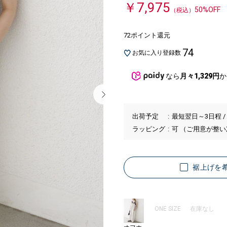
￥7,975
50%OFF
（税込）
72ポイント還元
74
お気に入り登録数
なら
月々1,329円
か
出荷予定
最短翌日～3日程 /
ラッピング
可 （ご用意が整
裾上げを
ONE SIZE
在庫なし