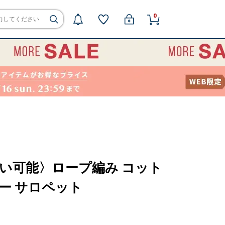
0
〈手洗い可能〉ロープ編み コット
ザー サロペット