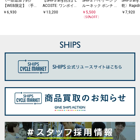
《一部追加予約》
【SHIPS any別注】L
SHIPS: ハイゲージ ク
SHIPS a
【WEB限定】〈手洗
ACOSTE: ワンポイン
ルーネック ポンチ T
乾〉Rapid
い可能〉アイレット
ト ロゴ ピケ クルー
シャツ
ック スピ
￥
6,930
￥
13,200
￥
5,500
￥
7,920
クルーネック プルオ
ネック Tシャツ 26SS
ット Tシ
〔
50
%OFF〕
ーバー
◇