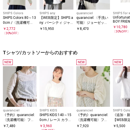
SHIPS Colors
SHIPS any
quaranciel
SHIPS for
Unfortunat
SHIPS Colors:80～13
【WEB限定】SHIPS a
quaranciel:〈手洗い
BOY FRIEN
0cm /〈洗濯機可
ny: バーシティ ジャ
可能〉ジョーゼット
￥
10,780
能〉ボーダー ロゴ 刺
ケット 25AW
ハーフスリーブ ドロ
￥
2,772
￥
15,950
￥
8,470
〔
30
%OFF
繍 ロンT
スト ルーズ ブラウス
〔
30
%OFF〕
Tシャツ/カットソーからのおすすめ
NEW
NEW
NEW
quaranciel
SHIPS KIDS
quaranciel
SHIPS Colo
《予約》quaranciel:
SHIPS KIDS:140～15
《予約》quaranciel:
《追加・
〈洗濯機可能〉フラ
0cm / レース カラー
〈洗濯機可能〉フラ
【WEB限定
ワー ジャカード クル
長袖 TEE
ワー ジャカード ギャ
Colors:
￥
7,480
￥
3,960
￥
7,920
￥
5,500
ーネック プルオーバ
ザー プルオーバー
コンビ ト