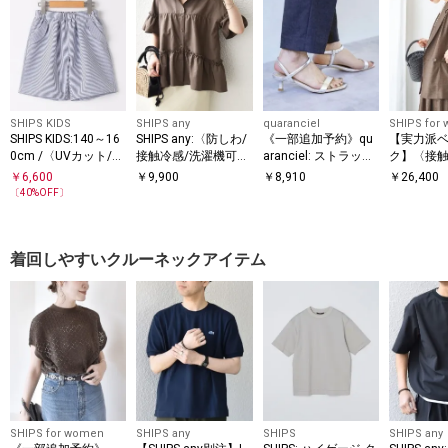
SHIPS KIDS
SHIPS any
quaranciel
SHIPS for
SHIPS KIDS:140～16
SHIPS any:〈防しわ/
《一部追加予約》qu
【実力派
0cm /〈UVカット/吸
接触冷感/洗濯機可
aranciel: ストラップ
ク】〈接触
水速乾〉ドライタッ
能〉ファンクション
ヒール サンダル
カット/吸
￥
6,600
￥
9,900
￥
8,910
￥
26,400
チ ショーツ
ティアード シャツ ブ
濯機可能〉S
〔
40
%OFF〕
ラウス
フレンチ 
織 ジャケ
着回しやすいクルーネックアイテム
SHIPS for women
SHIPS any
SHIPS
SHIPS any