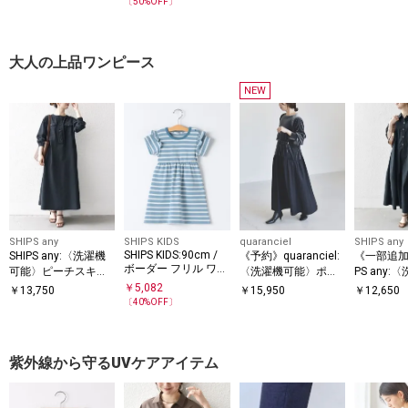
〔
50
%OFF〕
ー
地）◆
大人の上品ワンピース
NEW
SHIPS any
SHIPS KIDS
quaranciel
SHIPS any
SHIPS KIDS:90cm /
SHIPS any:〈洗濯機
《予約》quaranciel:
《一部追加
ボーダー フリル ワン
可能〉ピーチスキン
〈洗濯機可能〉ポリ
PS any:
ピース
クルーネック ポケッ
エステル ベロア ドロ
能〉タイ
￥
5,082
￥
13,750
￥
15,950
￥
12,650
ト フレア ワンピース
ストコンビ ワンピー
ボリューム
〔
40
%OFF〕
ス
ンピース 2
紫外線から守るUVケアアイテム