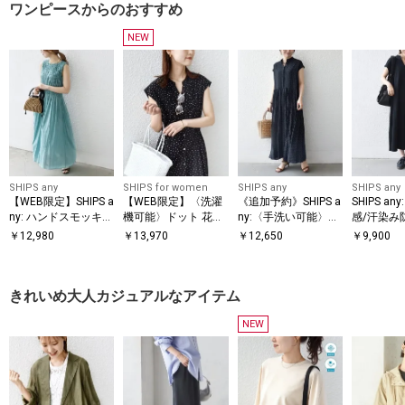
ワンピースからのおすすめ
NEW
SHIPS any
SHIPS for women
SHIPS any
SHIPS any
【WEB限定】SHIPS a
【WEB限定】〈洗濯
《追加予約》SHIPS a
SHIPS a
ny: ハンドスモッキン
機可能〉ドット 花柄
ny:〈手洗い可能〉ド
感/汗染み
グ コットン フレア
サイド プリーツ フレ
ット バンドカラー フ
洗濯機可
￥
12,980
￥
13,970
￥
12,650
￥
9,900
ノースリーブ ワンピ
ンチスリーブ ワンピ
レンチ プリーツ ロン
パー Aラ
ース
ース
グ ワンピース
ース
きれいめ大人カジュアルなアイテム
NEW