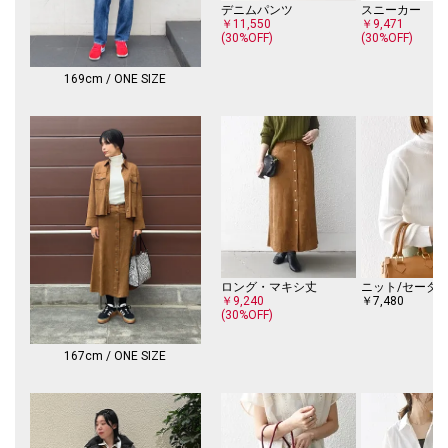
※日光や照明等に長時間当たると色褪せしますのでご注意ください。
デニムパンツ
スニーカー
※汗や雨等の水分や摩擦により、他の衣類に色移りする場合がありますの
￥11,550
￥9,471
(30%OFF)
(30%OFF)
で、淡色衣類との組み合わせはご注意ください。
※着用、洗濯時のスレで表面が毛羽立ち白っぽくなる場合がありますので
ご注意ください。
169cm / ONE SIZE
※屋外での撮影画像は、光の当たり具合で色味が多少異なって見える場合
があります。商品の色味は、スタジオでの詳細画像をご参照ください。
※末永く愛用頂く為に、アテンションタグ・洗濯ネームを必ずご確認の
上、着用又はお取り扱い下さい。
※画像の商品はサンプルです。
実際の商品と仕様、加工、サイズが若干異なる場合がございます。
ロング・マキシ丈
ニット/セータ
￥9,240
￥7,480
(30%OFF)
167cm / ONE SIZE