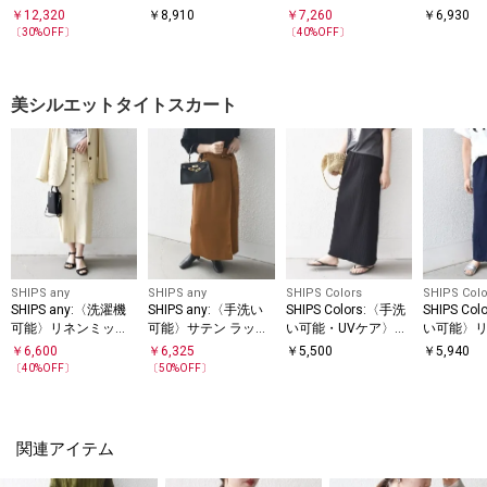
ルオーバー
ト ルーズ プルオーバ
クルーネッ
￥
12,320
￥
8,910
￥
7,260
￥
6,930
ー
ーバー
〔
30
%OFF〕
〔
40
%OFF〕
美シルエットタイトスカート
SHIPS any
SHIPS any
SHIPS Colors
SHIPS Colo
SHIPS any:〈洗濯機
SHIPS any:〈手洗い
SHIPS Colors:〈手洗
SHIPS Co
可能〉リネンミック
可能〉サテン ラップ
い可能・UVケア〉テ
い可能〉
ス ボタン デザイン
デザイン ロング タイ
レコ タイトスカート
ク ミラノ
￥
6,600
￥
6,325
￥
5,500
￥
5,940
タイト スカート
ト スカート
◇
ート◇
〔
40
%OFF〕
〔
50
%OFF〕
関連アイテム