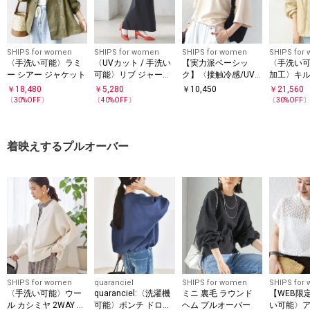
SHIPS for women
SHIPS for women
SHIPS for women
SHIPS for
〈手洗い可能〉ラミ
〈UVカット / 手洗い
【実力派ベーシッ
〈手洗い可能 /
ー シアー ジャケット
可能〉リブ ジャージ
ク】〈接触冷感/UV
加工〉キ
ー 2WAY ストレッチ
カット〉マイクロ パ
ベスト 付
￥
18,480
￥
5,280
￥
10,450
￥
21,560
スカート
イル ドルマンスリー
ン パーカ
〔
30
%OFF〕
〔
40
%OFF〕
〔
30
%OFF
ブ プルオーバー
着映えするプルオーバー
SHIPS for women
quaranciel
SHIPS for women
SHIPS for
〈手洗い可能〉ウー
quaranciel:〈洗濯機
ミニ 裏毛 ラウンド
【WEB限
ル カシミヤ 2WAY プ
可能〉ポンチ ドロス
ヘム プルオーバー
い可能〉