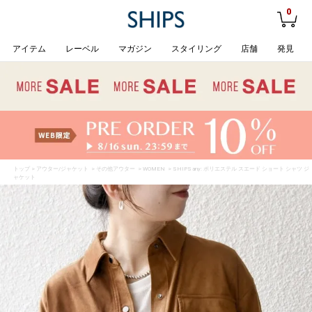
0
アイテム
レーベル
マガジン
スタイリング
店舗
発見
トップ
>
アウター/ジャケット
>
その他アウター
>
WOMEN
> SHIPS any: ポリエステル スエード ショート シャツ ジ
ャケット