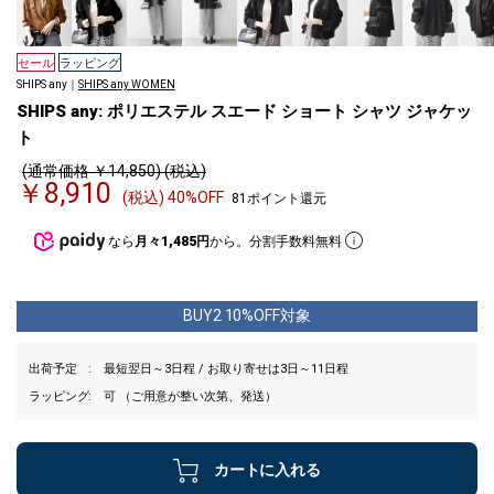
セール
ラッピング
SHIPS any｜
SHIPS any WOMEN
SHIPS any: ポリエステル スエード ショート シャツ ジャケッ
ト
(通常価格 ￥14,850) (税込)
￥8,910
(税込) 40%OFF
81ポイント還元
なら
月々1,485円
から。分割手数料無料
BUY2 10%OFF対象
出荷予定
最短翌日～3日程 / お取り寄せは3日～11日程
ラッピング
可 （ご用意が整い次第、発送）
カートに入れる