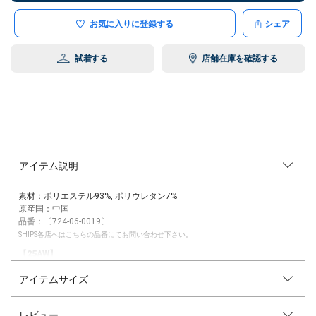
お気に入りに登録する
シェア
試着する
店舗在庫を確認する
アイテム説明
素材：ポリエステル93%, ポリウレタン7%
原産国：中国
品番：〔724-06-0019〕
SHIPS各店へはこちらの品番にてお問い合わせ下さい。
【25AW】
アイテムサイズ
〈デザインポイント〉
シーズンムードを高める、ポリエステルスエード素材のコンパクトシャ
ツ。
レビュー