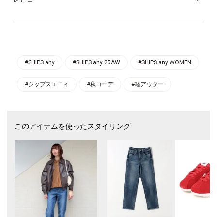
胸元のポケットやフロントと袖口に施したメタルボタンがさりげないアク
セントに。
ジャケット感覚でさらっと羽織るだけでトレンド感がプラスされる、季節
の変わり目にぴったりの一枚です。
〈生地・素材のポイント〉
高級感のあるポリエステルスエード素材を使用。
柔らかな手触りで伸縮性もあり、見た目以上に軽やかな着心地なのでスト
#SHIPS any
#SHIPS any 25AW
#SHIPS any WOMEN
レスフリーで着用いただけます。
#シップスエニィ
#秋コーデ
#軽アウター
〈コーディネート・その他〉
ロゴTEEやシンプルなカットソー、スカートと合わせた大人っぽいスタイ
リングが◎
ワンピースの上から羽織って、程よくカジュアルさをプラスするのもおす
すめです。
このアイテムを使ったスタイリング
-------------------------------------
生地の厚み：中間
伸縮性：有
透け感：無
光沢感：やや有
水洗い：不可
-------------------------------------