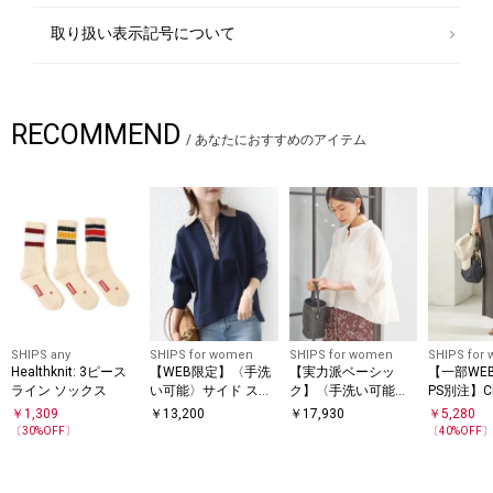
取り扱い表示記号について
RECOMMEND
/
あなたにおすすめのアイテム
SHIPS any
SHIPS for women
SHIPS for women
SHIPS for
Healthknit: 3ピース
【WEB限定】〈手洗
【実力派ベーシッ
【一部WEB
ライン ソックス
い可能〉サイド スリ
ク】〈手洗い可能〉
PS別注】Ch
ット ゴールド 釦 ポ
シルク混 シアー 羽織
タイト ス
￥
1,309
￥
13,200
￥
17,930
￥
5,280
ロ ニット
シャツ
〔
30
%OFF〕
〔
40
%OFF