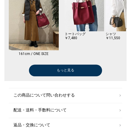
トートバッグ
シャツ
￥7,480
￥11,550
161cm / ONE SIZE
もっと見る
ロング・マキシ丈
ベルト/サスペンダー
ブーツ/ブーテ
￥8,855
￥3,960
￥12,980
(30%OFF)
この商品について問い合わせする
配送・送料・手数料について
返品・交換について