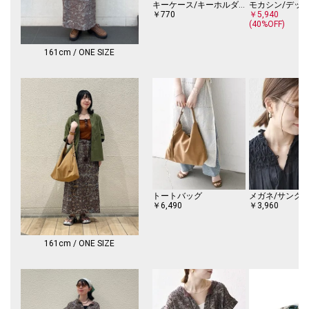
光沢感：無
キーケース/キーホルダー
水洗い：可
￥770
￥5,940
(40%OFF)
-------------------------------------
161cm / ONE SIZE
※着用の際は、バッグやアクセサリー、表面の粗い物等への引っ掛かりに
十分にご注意ください。
※過度な力や摩擦が加わると、縫い目の滑脱、生地の擦り切れや破れ、生
地の変形が生じますので十分にご注意ください。
※屋外での撮影画像は、光の当たり具合で色味が多少異なって見える場合
があります。商品の色味は、スタジオでの詳細画像をご参照ください。
※末永く愛用頂く為に、アテンションタグ・洗濯ネームを必ずご確認の
上、着用又はお取り扱い下さい。
※画像の商品はサンプルです。
実際の商品と仕様、加工、サイズが若干異なる場合がございます。
トートバッグ
メガネ/サング
￥6,490
￥3,960
161cm / ONE SIZE