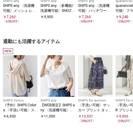
SHIPS any
SHIPS any
SHIPS any
quaranciel
SHIPS any:〈洗濯機
SHIPS any:〈多機能/
SHIPS any:〈洗濯機
quaranc
可能〉メッシュ レー
洗濯機可能〉SHELTE
可能〉パッチワーク
可能〉フラ
ス エンブロイダリー
CH ポケット ストレ
ジオメ プリント ドロ
ーフ プリ
￥
7,260
￥
9,900
￥
7,260
￥
9,240
Iライン スカート
ート スカート
スト ギャザー スカー
ー フレア
〔
40
%OFF〕
〔
40
%OFF〕
〔
30
%OFF
ト
通勤にも活躍するアイテム
NEW
SHIPS Colors
SHIPS any
SHIPS for women
SHIPS for
《予約》SHIPS Color
【WEB限定】SHIPS a
〈手洗い可能〉サッ
〈手洗い可能
s:〈手洗い可能〉ス
ny:〈洗濯機可能〉ラ
カー プリント タック
R プリント
トライプ フード シャ
フ サテン フリルカラ
ギャザー スカート
ンツ
￥
6,930
￥
11,000
￥
13,937
￥
9,900
ツ◆
ー ブラウス 26SS
〔
30
%OFF〕
〔
50
%OFF