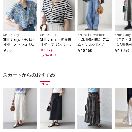
SHIPS any
SHIPS any
SHIPS for women
SHIPS any
SHIPS any:〈手洗い
SHIPS any:〈洗濯機
〈洗濯機可能〉デニ
《予約》SHI
可能〉メッシュ ジャ
可能〉マリンボーダ
ム バレル パンツ
〈洗濯機可
カード カフタン スキ
ー レースアップ ショ
BRISH 
￥
9,900
￥
4,488
￥
18,150
￥
13,750
ッパー ブラウス
ートスリーブ TEE
ク フレア
〔
40
%OFF〕
スカートからのおすすめ
NEW