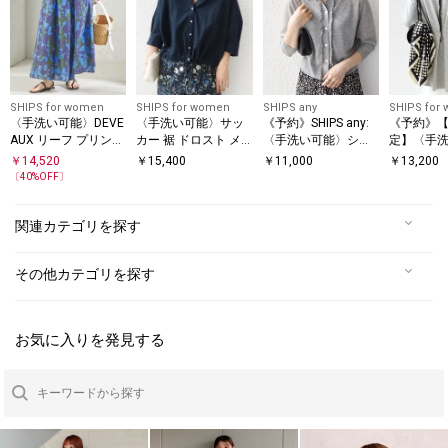
SHIPS for women
SHIPS for women
SHIPS any
SHIPS for
〈手洗い可能〉DEVE
〈手洗い可能〉サッ
《予約》SHIPS any:
《予約》【
AUX リーフ プリント
カー 裾 ドロスト メ
〈手洗い可能〉シア
定】〈手
スカート
タル ボタン シャツ 2
ー フリル コンパクト
裾 ツイス
￥
14,520
￥
15,400
￥
11,000
￥
13,200
カーディガン
ポンチ ロ
〔
40
%OFF〕
ブ プルオ
関連カテゴリを探す
その他カテゴリを探す
お気に入りを発見する