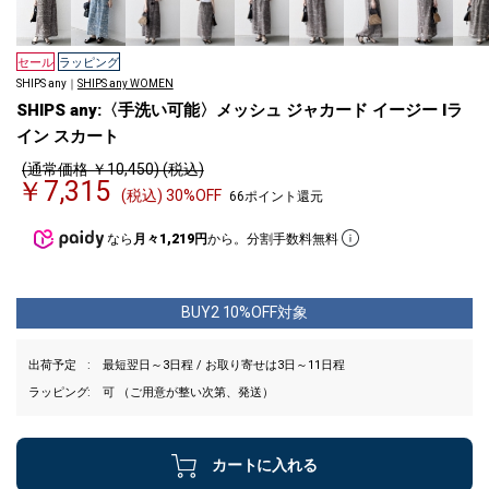
セール
ラッピング
SHIPS any｜
SHIPS any WOMEN
SHIPS any:〈手洗い可能〉メッシュ ジャカード イージー Iラ
イン スカート
(通常価格 ￥10,450) (税込)
￥7,315
(税込) 30%OFF
66ポイント還元
なら
月々1,219円
から。分割手数料無料
BUY2 10%OFF対象
出荷予定
最短翌日～3日程 / お取り寄せは3日～11日程
ラッピング
可 （ご用意が整い次第、発送）
カートに入れる