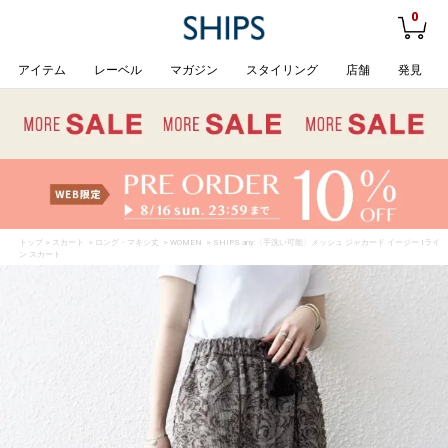
0
アイテム
レーベル
マガジン
スタイリング
店舗
発見
トップ
>
スカート
>
ロング・マキシ丈
>
WOMEN
> SHIPS any:〈手洗い可能〉メッシュ ジャカード イージー Iライ
ン スカート