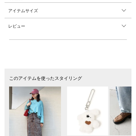
アイテムサイズ
〈デザインポイント〉
繊細なジャカード柄が特徴の、エスニックなムード漂うメッシュシリー
ズ。
レビュー
ポケットまわりに施された配色パイピングがアクセントとなり、スタイリ
ングにメリハリをプラス。
ウエスト部分にはタッセル付きの紐デザインをあしらい、カジュアルさの
中にも女性らしいニュアンスを加えています。
ウエストはゴム仕様で快適な着心地を実現◎
〈生地・素材のポイント〉
・家庭洗濯可能（手洗いOK）
綿のメッシュジャカード素材を使用。
インド製ならではのナチュラルな風合いと繊細な柄が特徴です。
このアイテムを使ったスタイリング
通気性が良く、軽やかで柔らかい肌触りが夏にピッタリの素材。
〈コーディネート・その他〉
シンプルなTシャツやタンクトップをインして、ウエストのデザインを活
かした着こなしがおすすめ。
-------------------------------------
生地の厚み：やや薄手
伸縮性：無
透け感：無