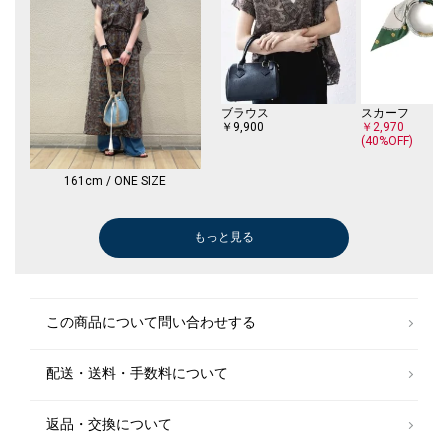
ブラウス
スカーフ
￥9,900
￥2,970
(40%OFF)
161cm / ONE SIZE
もっと見る
Tシャツ/カットソー
ブラウス
Tシャツ/カットソー
サンダル/エスパドリーユ
サンダル/エスパドリーユ
ハット
Tシャツ/カット
￥7,920
￥4,950
￥9,900
￥4,950
￥7,920
￥5,940
￥4,400
￥4,950
(40%OFF)
この商品について問い合わせする
配送・送料・手数料について
返品・交換について