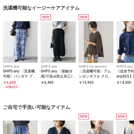
洗濯機可能なイージーケアアイテム
NEW
NEW
SHIPS any
SHIPS any
SHIPS for women
SHIPS any
SHIPS any:〈洗濯機
SHIPS any:〈接触冷
〈洗濯機可能〉アム
《追加予約》
可能〉バンダナ プリ
感/汗染み防止加工/
ンゼンダブル クロス
any別注】L
ント イージー ワイド
洗濯機可能〉Iライン
プルオーバー
〈洗濯機
￥
6,600
￥
6,490
￥
15,950
￥
14,300
パンツ
イージー スカート
クルーネック
〔
40
%OFF〕
6AW
ご自宅で手洗い可能なアイテム
NEW
NEW