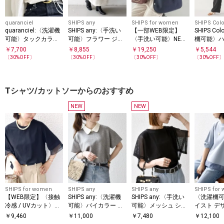
quaranciel
SHIPS any
SHIPS for women
SHIPS Colo
quaranciel:〈洗濯機
SHIPS any:〈手洗い
【一部WEB限定】
SHIPS Co
可能〉タックカラー
可能〉フラワー ジャ
〈手洗い可能〉NEW
機可能〉
2way キーネック シ
カード Iライン タッ
リバーシブル ボア ブ
ト サロペ
￥
7,700
￥
8,855
￥
19,250
￥
5,544
ャツ ブラウス
ク スカート
ルゾン
〔
30
%OFF〕
〔
30
%OFF〕
〔
30
%OFF〕
〔
30
%OFF
Tシャツ/カットソーからのおすすめ
NEW
NEW
SHIPS for women
SHIPS any
SHIPS any
SHIPS for
【WEB限定】〈接触
SHIPS any:〈洗濯機
SHIPS any:〈手洗い
〈洗濯機可
冷感 / UVカット〉シ
可能〉バイカラー シ
可能〉メッシュ シア
イスト デ
アー オーガンジー コ
ョートスリーブ プル
ー ハンカチ スリーブ
ー ドッキン
￥
9,460
￥
11,000
￥
7,480
￥
12,100
ンビ プルオーバー
オーバー
ドッキング TEE