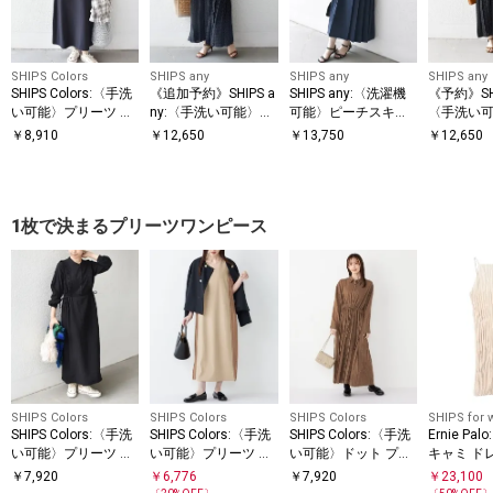
SHIPS Colors
SHIPS any
SHIPS any
SHIPS any
SHIPS Colors:〈手洗
《追加予約》SHIPS a
SHIPS any:〈洗濯機
《予約》SHI
い可能〉プリーツ デ
ny:〈手洗い可能〉ド
可能〉ピーチスキン
〈手洗い
ザイン シャツ ワンピ
ット バンドカラー フ
サイド プリーツ バン
ト バンド
￥
8,910
￥
12,650
￥
13,750
￥
12,650
ース2◇
レンチ プリーツ ロン
ドカラー シャツ ワン
ーツ ロン
グ ワンピース
ピース
ス
1枚で決まるプリーツワンピース
SHIPS Colors
SHIPS Colors
SHIPS Colors
SHIPS for
SHIPS Colors:〈手洗
SHIPS Colors:〈手洗
SHIPS Colors:〈手洗
Ernie Pa
い可能〉プリーツ デ
い可能〉プリーツ コ
い可能〉ドット プリ
キャミ ド
ザイン ロングスリー
ンビ ジャンパー ワン
ント プリーツ シャツ
￥
7,920
￥
6,776
￥
7,920
￥
23,100
ブ ワンピース◇
ピース
ワンピース