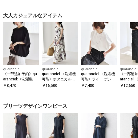
大人カジュアルなアイテム
quaranciel
quaranciel
quaranciel
quaranciel
《一部追加予約》qu
quaranciel:〈洗濯機
quaranciel:〈洗濯機
《一部追加
aranciel:〈洗濯機可
可能〉ボタニカル プ
可能〉ライト ポンチ
arancie
能〉ライト ポンチ ハ
リント クルーネック
コンパクト フレンチ
能〉ハイラ
￥
8,470
￥
16,500
￥
7,480
￥
12,650
ーフスリーブ ドロス
ギャザー ワンピース
スリーブ TEE
ズ ワイド 
ト ルーズ TEE
ンツ
プリーツデザインワンピース