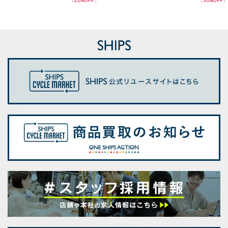
〔
20
%OFF〕
〔
50
%OFF