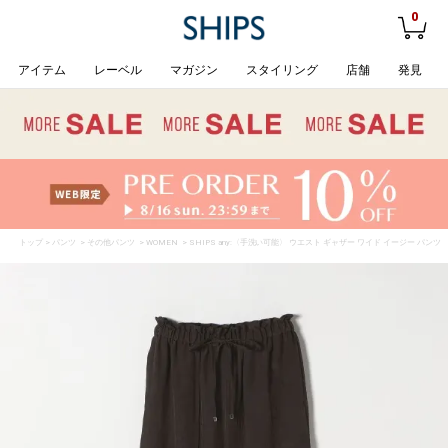
0
アイテム
レーベル
マガジン
スタイリング
店舗
発見
トップ
>
パンツ
>
その他パンツ
>
WOMEN
> SHIPS any:〈手洗い可能〉 ウエスト ギャザー ワイド イージー パンツ