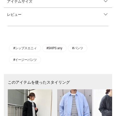
アイテムサイズ
〈デザインポイント〉
上品な微光沢が今年っぽさを演出する、ワイドストレートシルエットのイ
ージーパンツ。
レビュー
大きめのベイカーポケットでカジュアル感をプラスし、リラクシーな雰囲
気で着用いただけます。
トップスをインしても決まるウエストのギャザーデザインと、紐先に付け
たパーツがさりげないポイント◎
綺麗見えしながらもストレスフリーな穿き心地が魅力の、今季一押しアイ
テムです。
〈生地・素材のポイント〉
#シップスエニィ
#SHIPS any
#パンツ
・家庭洗濯可能（手洗いOK）
アセテート素材を使用し、表面の絞感と上品な光沢感、しなやかさが特
#イージーパンツ
徴。
〈コーディネート・その他〉
同素材のシャツにニットをレイヤードし、パンツも合わせることでさりげ
ないセットアップの着こなしがおすすめです。
このアイテムを使ったスタイリング
-------------------------------------
生地の厚み：薄手
伸縮性：無
透け感：やや有
光沢感：有
水洗い：可