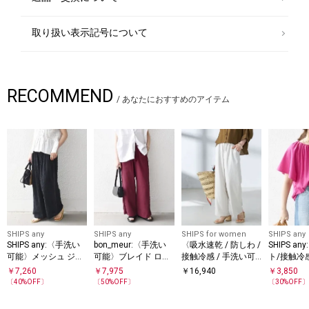
取り扱い表示記号について
RECOMMEND
/
あなたにおすすめのアイテム
SHIPS any
SHIPS any
SHIPS for women
SHIPS any
SHIPS any:〈手洗い
bon_meur:〈手洗い
〈吸水速乾 / 防しわ /
SHIPS a
可能〉メッシュ ジャ
可能〉ブレイド ロー
接触冷感 / 手洗い可
ト/接触冷
カード イージー ワイ
プ デザイン タッセル
能〉ツイル ドロスト
乾/洗濯機
￥
7,260
￥
7,975
￥
16,940
￥
3,850
ド パンツ
ワイド パンツ
パンツ
コットン フ
〔
40
%OFF〕
〔
50
%OFF〕
〔
30
%OFF