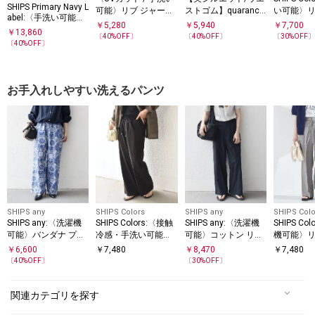
SHIPS Primary Navy L
可能〉リブ ジャージ
ストゴム】quarancie
い可能〉リ
abel:〈手洗い可能〉
ー 2WAY ストレッチ
l:〈通気性/遮熱/吸水
ク ベルテ
￥
5,280
￥
5,940
￥
7,700
綿 ナイロン ストライ
￥
13,860
スカート
速乾〉イージー タッ
ット◇
〔
40
%OFF〕
〔
40
%OFF〕
〔
30
%OFF
プ パンツ
〔
40
%OFF〕
ク ワイド パンツ
お手入れしやすい洗えるパンツ
SHIPS any
SHIPS Colors
SHIPS any
SHIPS Colo
SHIPS any:〈洗濯機
SHIPS Colors:〈接触
SHIPS any:〈洗濯機
SHIPS Co
可能〉バンダナ プリ
冷感・手洗い可能〉
可能〉コットン リネ
機可能〉リ
ント イージー ワイド
クールタッチ ベイカ
ン ペインター ワイド
ク イージ
￥
6,600
￥
7,480
￥
8,470
￥
7,480
パンツ
ー イージーパンツ
パンツ
〔
40
%OFF〕
〔
30
%OFF〕
関連カテゴリを探す