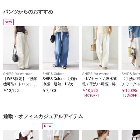
パンツからのおすすめ
NEW
SHIPS for women
SHIPS Colors
SHIPS for women
SHIPS for
【WEB限定】〈洗濯
SHIPS Colors:〈接触
〈UVカット / 吸水速
〈手洗い
機可能〉ドロスト ベ
冷感・遮熱・UVカッ
乾 / 手洗い可能〉綿
チワーク 
イカー パンツ
ト〉ファンクション
麻混 オックス 2タッ
スト パン
￥
12,100
￥
7,480
￥
10,560
￥
10,395
デニム イージー パン
ク ストレート パンツ
〔
40
%OFF〕
〔
30
%OFF
ツ◇
通勤・オフィスカジュアルアイテム
NEW