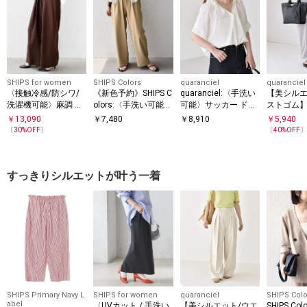
SHIPS for women
SHIPS Colors
quaranciel
quaranciel
〈接触冷感/防シワ/
《新色予約》SHIPS C
quaranciel:〈手洗い
【美シルエ
洗濯機可能〉麻調 ウ
olors:〈手洗い可能〉
可能〉サッカー ドロ
ストゴム】qu
エスト リボン インタ
PL/PU イージー パン
ストカラー スキッパ
l:〈通気性
￥
13,090
￥
7,480
￥
8,910
￥
5,940
ック イージー パンツ
ツ◆
ー シャツ ブラウス
速乾〉イー
〔
30
%OFF〕
〔
40
%OFF
パード パ
すっきりシルエットが叶う一着
SHIPS Primary Navy L
SHIPS for women
quaranciel
SHIPS Colo
abel
〈UVカット / 手洗い
【美シルエット/ウエ
SHIPS Co