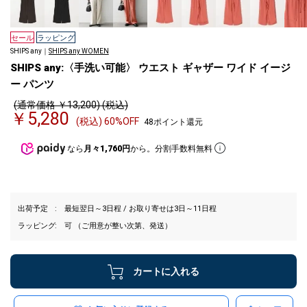
セール
ラッピング
SHIPS any｜
SHIPS any WOMEN
SHIPS any:〈手洗い可能〉 ウエスト ギャザー ワイド イージ
ー パンツ
(通常価格 ￥13,200) (税込)
￥5,280
(税込) 60%OFF
48ポイント還元
なら
月々1,760円
から。分割手数料無料
出荷予定
最短翌日～3日程 / お取り寄せは3日～11日程
ラッピング
可 （ご用意が整い次第、発送）
カートに入れる