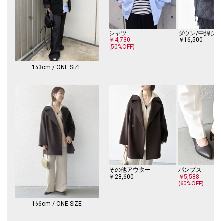
-------------------------------------
▼セットアップ可能アイテムもございます。
・シャツ（品番：721-15-0026）
シャツ
ダウン/中綿ジ
※モールサイトによって（ハイフン/‐）抜きでの品番表記となります。
￥4,730
￥16,500
(50%OFF)
※日光や照明等に長時間当たると色褪せしますのでご注意ください。
153cm / ONE SIZE
※保管の際は窓際等を避けてください。
※末永く愛用頂く為に、アテンションタグ・洗濯ネームを必ずご確認の
上、着用又はお取り扱い下さい。
その他アウター
パンプス
￥28,600
￥5,588
(60%OFF)
166cm / ONE SIZE