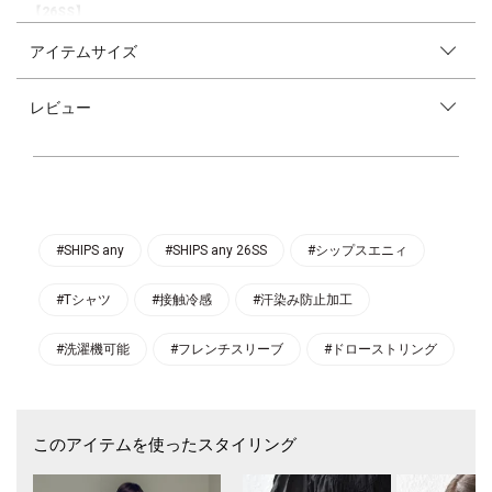
【26SS】
アイテムサイズ
暑い時期に嬉しい「汗染み防止加工」「接触冷感」機能付きのPREVENT
SPOTシリーズ。
レビュー
〈デザインポイント〉
裾のドロストがポイントのフレンチスリーブTシャツ。
合わせるボトムによって着丈を調節でき、スタイルアップ効果も◎
気になる二の腕を隠してくれる袖丈と、コンパクトながらもゆとりのある
身幅も嬉しいポイントです。
〈生地・素材のポイント〉
・家庭洗濯可能（洗濯機OK）
#SHIPS any
#SHIPS any 26SS
#シップスエニィ
汗染み防止加工を施しており、裏面から汗を吸収しつつ、表面には染み出
しにくい仕様。
#Tシャツ
#接触冷感
#汗染み防止加工
完全に防ぐわけではありませんが、暑い時期でも汗染みが目立ちにくいの
がポイントになっています。
さらに生地の特性で接触冷感も感じられる素材です。
#洗濯機可能
#フレンチスリーブ
#ドローストリング
〈コーディネート・その他〉
デニムやテーパードパンツに合わせれば、裾のドローストリングでつくる
立体感がスタイリングのアクセントに。
このアイテムを使ったスタイリング
スカートやワイドパンツとの相性も良く、トップスインしなくてもウエス
ト周りをスッキリ見せられる便利なアイテムです。