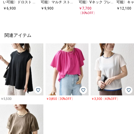
い可能〉ドロスト シ
可能〉マルチ ストラ
可能〉Vネック フレ
可能〉キ
ャツ◇
イプ ペプラム シャツ
ンチ ギャザー ブラウ
ク ハシゴ
￥
6,930
￥
9,900
￥
7,700
￥
12,100
ブラウス
ス
タック フ
〔
30
%OFF〕
ウス
関連アイテム
￥5,500
￥3,850〔30%OFF〕
￥3,300〔40%OFF〕