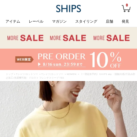
0
アイテム
レーベル
マガジン
スタイリング
店舗
発見
トップ
>
Tシャツ/カットソー
>
Tシャツ/カットソー
>
WOMEN
> 《一部追加予約》SHIPS any:〈接触冷感/汗染み防
止加工/洗濯機可能〉ドロスト フレンチスリーブ TEE