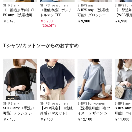
SHIPS any
SHIPS for women
SHIPS any
SHIPS for
《一部追加予約》SHI
〈接触冷感〉ポンチ
SHIPS any:〈洗濯機
《一部追
PS any:〈洗濯機可
ドルマン TEE
可能〉グロッシー ド
【WEB限
能〉ジャージー フレ
ロスト バンドカラー
い可能〉
￥
6,490
￥
6,930
￥
9,900
￥
6,930
ンチスリーブ レース
フレンチ シャツ
クルーネッ
〔
30
%OFF〕
TEE
ーバー
Tシャツ/カットソーからのおすすめ
SHIPS any
SHIPS for women
SHIPS for women
SHIPS any
SHIPS any:〈手洗い
【WEB限定】〈接触
〈洗濯機可能〉袖 ツ
SHIPS a
可能〉メッシュ シア
冷感 / UVカット〉シ
イスト デザイン シア
可能〉バイ
ー ハンカチ スリーブ
アー オーガンジー コ
ー ドッキング TEE
ョートスリ
￥
7,480
￥
9,460
￥
12,100
￥
11,000
ドッキング TEE
ンビ プルオーバー
オーバー