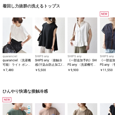
着回し力抜群の洗えるトップス
NEW
quaranciel
SHIPS any
SHIPS any
SHIPS any
quaranciel:〈洗濯機
SHIPS any:〈接触冷
《一部追加予約》SHI
《一部追加
可能〉ライト ポンチ
感/汗染み防止加工/
PS any:〈洗濯機可
PS any:
コンパクト フレンチ
洗濯機可能〉Aライン
能〉カラミ フレンチ
能〉エン
￥
7,480
￥
5,500
￥
9,900
￥
11,550
スリーブ TEE
フレンチスリーブ TE
スリーブ ペプラム シ
ー レース 
E
ャツ ブラウス
レンチスリ
ツ
ひんやり快適な接触冷感
NEW