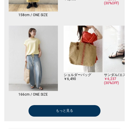
(30%OFF)
158cm / ONE SIZE
ショルダーバッグ
￥6,490
￥6,237
(30%OFF)
166cm / ONE SIZE
もっと見る
ショルダーバッグ
その他パンツ
ボストンバッグ
ショルダーバッグ
ロング・マキシ丈
ワンピース
その他パンツ
サンダル/エスパドリーユ
サンダル/エスパドリーユ
サンダル/エスパドリーユ
ロング・マキシ
ネックレス
メガネ/サング
その他パンツ
スリッポン/ロ
￥12,100
￥7,920
￥6,930
￥5,280
￥12,100
￥7,920
￥6,490
￥5,500
￥6,050
￥7,920
￥6,875
￥1,782
￥7,920
￥3,960
￥11,000
￥7,920
￥4,290
(30%OFF)
(40%OFF)
(50%OFF)
(50%OFF)
(50%OFF)
(40%OFF)
(50%OFF)