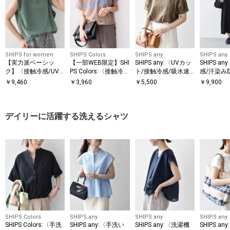
SHIPS for women
SHIPS Colors
SHIPS any
SHIPS any
【実力派ベーシッ
【一部WEB限定】SHI
SHIPS any:〈UVカッ
SHIPS a
ク】〈接触冷感/UV
PS Colors:〈接触冷
ト/接触冷感/吸水速
感/汗染み
カット〉マイクロ パ
感・UVカット〉ビッ
乾/洗濯機可能〉USA
洗濯機可
￥
9,460
￥
3,960
￥
5,500
￥
9,900
イル フレンチスリー
グロゴ ドルマン Tシ
コットン ツイスト TE
パー Aラ
E
ブ プルオーバー
ャツ◇
ース
デイリーに活躍する洗えるシャツ
SHIPS Colors
SHIPS any
SHIPS any
SHIPS any
SHIPS Colors:〈手洗
SHIPS any:〈手洗い
SHIPS any:〈洗濯機
SHIPS a