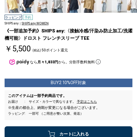
ラッピング
予約
SHIPS any｜
SHIPS any WOMEN
《一部追加予約》SHIPS any:〈接触冷感/汗染み防止加工/洗濯
機可能〉ドロスト フレンチスリーブ TEE
￥5,500
50ポイント還元
(税込)
なら
月々1,833円
から。分割手数料無料
BUY2 10%OFF対象
このアイテムは一部予約商品です。
お届け
サイズ・カラーで異なります。
予定はこちら
※生産の都合上、納期が変更になる場合がございます。
ラッピング
一部可 （ご用意が整い次第、発送）
カートに入れる