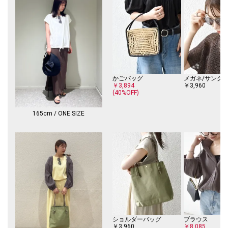
-------------------------------------
生地の厚み：中間
伸縮性：有
透け感：無（ホワイトのみやや有）
光沢感：無
水洗い：洗濯機可
-------------------------------------
かごバッグ
メガネ/サング
※汗染み防止加工は、永久的なものではありません。着用、洗濯の繰り返
￥3,894
￥3,960
しで徐々に消失していきます。
(40%OFF)
※汗や雨等の水分や摩擦により、他の衣類に色移りする場合がありますの
で、淡色衣類との組み合せはご注意ください。
165cm / ONE SIZE
※屋外での撮影画像は、光の当たり具合で色味が多少異なって見える場合
があります。商品の色味は、スタジオでの詳細画像をご参照ください。
※末永く愛用頂く為に、アテンションタグ・洗濯ネームを必ずご確認の
上、着用又はお取り扱い下さい。
※画像の商品はサンプルです。
実際の商品と仕様、加工、サイズが若干異なる場合がございます。
◆生地の詳しい情報をブログでも紹介しています！◆
PREVENT SPOTシリーズ紹介ブログ
ショルダーバッグ
ブラウス
￥3,960
￥8,085