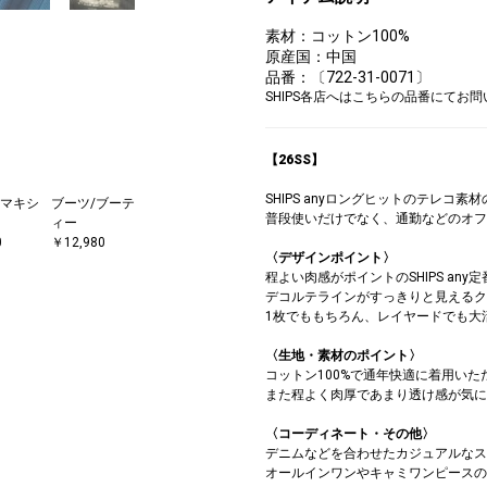
素材：コットン100%
原産国：中国
品番：〔722-31-0071〕
SHIPS各店へはこちらの品番にてお
【26SS】
SHIPS anyロングヒットのテレコ素
マキシ
ブーツ/ブーテ
普段使いだけでなく、通勤などのオフ
ィー
0
￥12,980
〈デザインポイント〉
程よい肉感がポイントのSHIPS an
デコルテラインがすっきりと見えるク
1枚でももちろん、レイヤードでも大
〈生地・素材のポイント〉
コットン100%で通年快適に着用いた
また程よく肉厚であまり透け感が気に
〈コーディネート・その他〉
デニムなどを合わせたカジュアルなス
オールインワンやキャミワンピースの