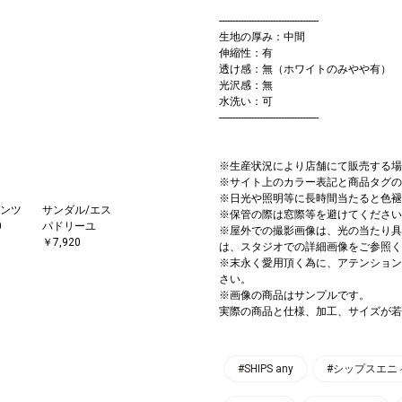
-------------------------------------
生地の厚み：中間
伸縮性：有
透け感：無（ホワイトのみやや有）
光沢感：無
水洗い：可
-------------------------------------
※生産状況により店舗にて販売する場
※サイト上のカラー表記と商品タグの
※日光や照明等に長時間当たると色褪
ンツ
サンダル/エス
※保管の際は窓際等を避けてください
0
パドリーユ
※屋外での撮影画像は、光の当たり具
￥7,920
は、スタジオでの詳細画像をご参照く
※末永く愛用頂く為に、アテンション
さい。
※画像の商品はサンプルです。
実際の商品と仕様、加工、サイズが若
#SHIPS any
#シップスエニ