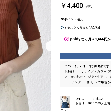
￥4,400
（税込）
40ポイント還元
2434
お気に入り登録数
なら
月々1,466円
か
このアイテムは一部予約商品です
お届け
サイズ・カラーで
※生産の都合上、納期が変更にな
ラッピング
一部可 （ご用意
ONE SIZE
在庫あり
お届け：2026年09月上旬
ホワイ