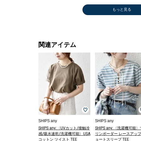
もっと見る
ボストンバッグ
ロング・マキシ
ノーカラージャ
ボストンバッグ
ショルダーバッ
サンダル/エス
サンダル/エス
トートバッグ
ショルダーバッ
デニムジャケッ
その他パンツ
サンダル/エス
メガネ/
メガネ/
ベスト
デニムパ
Tシャツ
￥5,280
丈
ケット
￥5,280
グ
パドリーユ
パドリーユ
￥5,500
グ
ト
￥11,000
パドリーユ
ラス
ラス
￥6,325
￥11,55
ソー
(40%OFF)
￥9,240
￥15,950
(40%OFF)
￥12,700
￥7,920
￥7,920
￥4,950
￥14,410
￥7,920
￥4,851
￥3,960
(50%OFF
(30%OFF
￥4,235
(30%OFF)
(30%OFF
(50%OFF
関連アイテム
SHIPS any
SHIPS any
SHIPS any:〈UVカット/接触冷
SHIPS any:〈洗濯機可能〉
感/吸水速乾/洗濯機可能〉USA
リンボーダー レースアップ
コットン ツイスト TEE
ョートスリーブ TEE