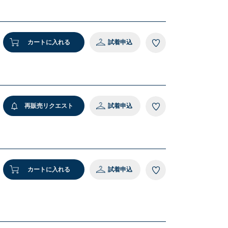
 着用サイズ：ONE SIZE
M
2 ホワイト
カートに入れる
試着申込
再販売リクエスト
試着申込
カートに入れる
試着申込