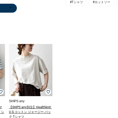
#Tシャツ
#カットソー
サング
サング
ンツ
/カット
その他パンツ
キーケース/キ
サンダル/エス
サンダル/エス
ブーツ/ブーテ
その他パンツ
スリッポン/ロ
0
￥8,855
ーホルダー
パドリーユ
パドリーユ
ィー
￥11,000
ーファー
)
)
(30%OFF)
￥770
￥6,270
￥7,920
￥7,920
￥4,290
)
)
(40%OFF)
(40%OFF)
(50%OFF)
SHIPS any
マ
【SHIPS any別注】Healthknit:
 シ
U.S.コットン ジャージー パッ
ク Tシャツ