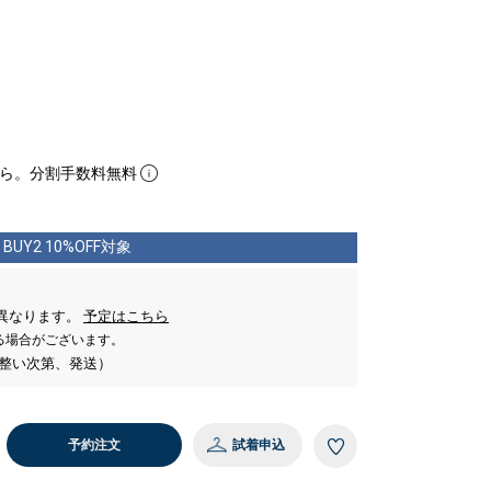
ら。分割手数料無料
BUY2 10%OFF対象
。
異なります。
予定はこちら
る場合がございます。
が整い次第、発送）
予約注文
試着申込