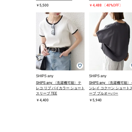
￥5,500
￥4,488
〔40%OFF〕
SHIPS any
SHIPS any
SHIPS any:〈洗濯機可能〉テ
SHIPS any:〈洗濯機可能〉
レコ リブ バイカラー ショート
ンレイ コクーン ショート
スリーブ TEE
ーブ プルオーバー
￥4,400
￥5,940