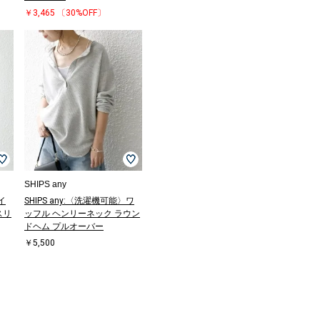
￥3,465
〔30%OFF〕
SHIPS any
イ
SHIPS any:〈洗濯機可能〉ワ
スリ
ッフル ヘンリーネック ラウン
ドヘム プルオーバー
￥5,500