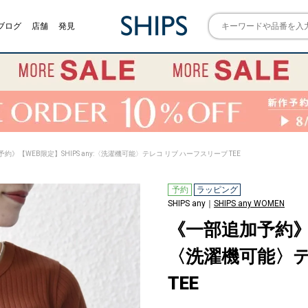
ブログ
店舗
発見
約》【WEB限定】SHIPS any:〈洗濯機可能〉テレコ リブ ハーフスリーブ TEE
予約
ラッピング
SHIPS any｜
SHIPS any WOMEN
《一部追加予約》【W
〈洗濯機可能〉テ
TEE