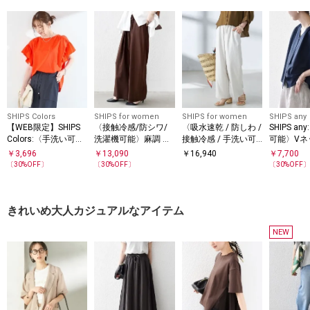
SHIPS Colors
SHIPS for women
SHIPS for women
SHIPS any
【WEB限定】SHIPS
〈接触冷感/防シワ/
〈吸水速乾 / 防しわ /
SHIPS a
Colors:〈手洗い可
洗濯機可能〉麻調 ウ
接触冷感 / 手洗い可
可能〉Vネ
能〉シルケット 天竺
エスト リボン インタ
能〉ツイル ドロスト
ンチ ギャ
￥
3,696
￥
13,090
￥
16,940
￥
7,700
オーバー トップス◇
ック イージー パンツ
パンツ
ス
〔
30
%OFF〕
〔
30
%OFF〕
〔
30
%OFF
きれいめ大人カジュアルなアイテム
NEW