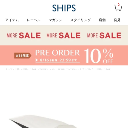
0
アイテム
レーベル
マガジン
スタイリング
店舗
発見
トップ
>
小物
>
折りたたみ傘
>
WOMEN
> Wpc.: AERIAL TINY UVカット アンブレラ （折りたたみ傘）