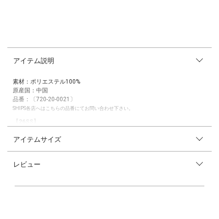
アイテム説明
素材：ポリエステル100%
原産国：中国
品番：〔720-20-0021〕
SHIPS各店へはこちらの品番にてお問い合わせ下さい。
【26SS】
アイテムサイズ
これからのシーズンに欠かせない！晴雨兼用の折り畳み日傘が登場。
軽量、UVカット率/遮光率100％、UPF50+、晴雨兼用、遮熱効果を兼ね備
えたミニパラソルです。
レビュー
カラビナ付きで持ち運びにも便利◎
【Wpc.】（ダブリュピーシー）
日常の生活の中での、天気によって変わるライフスタイルを様々な世代と
ジャンルにミックスできるスタイリングアイテムを提案しています。「新
たな可能性を生み出す」をスローガンにレイングッズメーカーのワールド
パーティーが2004年に立ち上げました。様々な世代とジャンルにミック