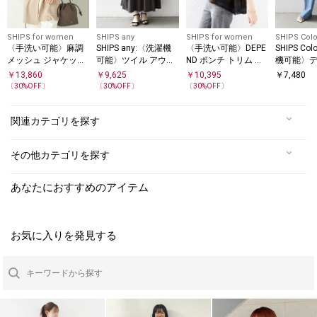
SHIPS for women
SHIPS any
SHIPS for women
SHIPS Colo
〈手洗い可能〉麻調
SHIPS any:〈洗濯機
〈手洗い可能〉DEPE
SHIPS Co
メッシュ ジャケット
可能〉ツイル アウト
ND ポンチ トリム レ
機可能〉デ
シャツ
シーム イージー ギャ
ース ドッキング プル
ド パンツ
￥
13,860
￥
9,625
￥
10,395
￥
7,480
ザー スカート
オーバー
〔
30
%OFF〕
〔
30
%OFF〕
〔
30
%OFF〕
関連カテゴリを探す
その他カテゴリを探す
あなたにおすすめのアイテム
お気に入りを発見する