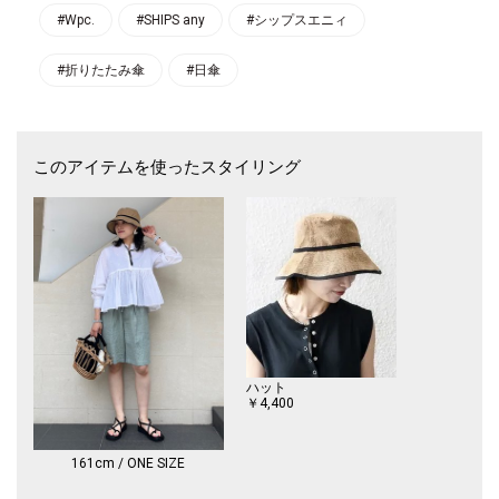
スできるレインギアアイテムを提案します。
#Wpc.
#SHIPS any
#シップスエニィ
※メーカー表示について
#折りたたみ傘
#日傘
品番：801-12803-102
※表面記載の遮光率・UVカット率・UPF値は生地の状態での測定値です。
傘本体の性能を示す数値ではございません。また、生地に施された刺繍・
このアイテムを使ったスタイリング
縫製などのUV加工生地以外の部分もこの限りではございません。
※この製品は、UVカット・遮光・遮熱効果を主な目的とした日傘です。
生地裏面にはPUコーティングを施しており防水効果もありますので、雨
の日でもご使用可能です。デザインによっては完全な防水加工が難しい場
合があり、雨が浸み込むことがございますのでご注意ください。
※降水量が20mm/h以上の場合、漏水や生地に水が浸み込む恐れがござい
ます。また、飾り加工部分（刺繍、パイピング等）は完全な防水はっ水加
工が難しい場合があり、水が浸み込むことがございます。
※屋外での撮影画像は、光の当たり具合で色味が多少異なって見える場合
があります。商品の色味は、スタジオでの詳細画像をご参照ください。
※末永く愛用頂く為に、アテンションタグ・洗濯ネームを必ずご確認の
ハット
上、着用又はお取り扱い下さい。
￥4,400
161cm / ONE SIZE