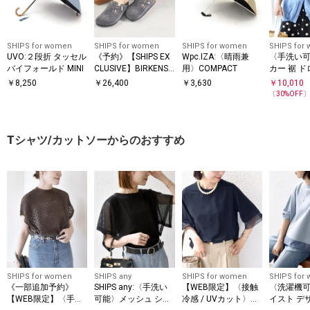
SHIPS for women
SHIPS for women
SHIPS for women
SHIPS for
UVO:２段折 タッセル
《予約》【SHIPS EX
Wpc.IZA:〈晴雨兼
〈手洗い
バイフォールド MINI
CLUSIVE】BIRKENST
用〉COMPACT
カー 裾 ド
OCK: BOSTON RIVET
ルマン ブ
￥
8,250
￥
26,400
￥
3,630
￥
10,010
〔
30
%OFF
Tシャツ/カットソーからのおすすめ
SHIPS for women
SHIPS any
SHIPS for women
SHIPS for
《一部追加予約》
SHIPS any:〈手洗い
【WEB限定】〈接触
〈洗濯機可
【WEB限定】〈手洗
可能〉メッシュ シア
冷感 / UVカット〉シ
イスト デ