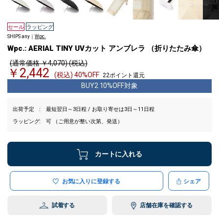
セール
ラッピング
SHIPS any｜
Wpc.
Wpc.: AERIAL TINY UVカット アンブレラ （折りたたみ傘）
(通常価格 ￥4,070) (税込)
￥2,442
(税込) 40%OFF
22ポイント還元
BUY2 10%OFF対象
出荷予定
最短翌日～3日程 / お取り寄せは3日～11日程
ラッピング
可 （ご用意が整い次第、発送）
カートに入れる
お気に入りに登録する
シェア
試着する
店舗在庫を確認する