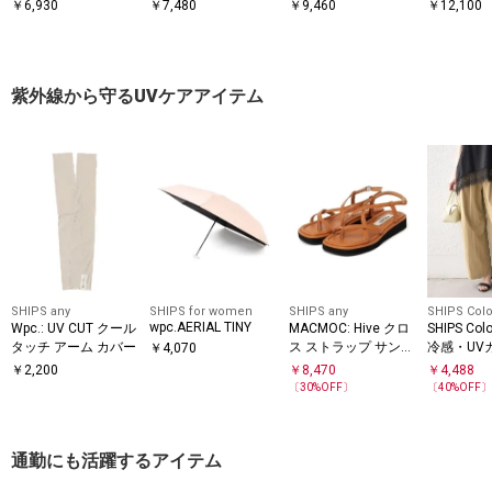
い可能〉アイレット
ー ハンカチ スリーブ
アー オーガンジー コ
ー ドッキン
￥
6,930
￥
7,480
￥
9,460
￥
12,100
クルーネック プルオ
ドッキング TEE
ンビ プルオーバー
ーバー
紫外線から守るUVケアアイテム
SHIPS any
SHIPS for women
SHIPS any
SHIPS Colo
wpc.AERIAL TINY
Wpc.: UV CUT クール
MACMOC: Hive クロ
SHIPS Co
タッチ アーム カバー
ス ストラップ サンダ
冷感・UV
￥
4,070
ル
湿〉ファ
￥
2,200
￥
8,470
￥
4,488
イージー 
〔
30
%OFF〕
〔
40
%OFF
通勤にも活躍するアイテム