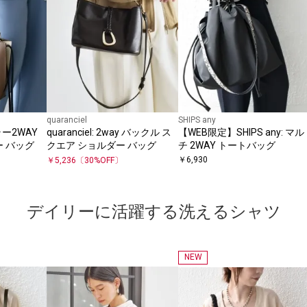
quaranciel
SHIPS any
カラー2WAY
quaranciel: 2way バックル ス
【WEB限定】SHIPS any: マル
ー バッグ
クエア ショルダー バッグ
チ 2WAY トートバッグ
￥
6,930
￥
5,236
〔
30
%OFF〕
デイリーに活躍する洗えるシャツ
NEW