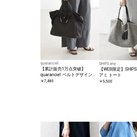
quaranciel
SHIPS any
【累計販売1万点突破】
【WEB限定】SHIPS 
quaranciel: ベルトデザイン
アミ トート
2way トートバッグ（A4対
￥
7,480
￥
5,500
応）