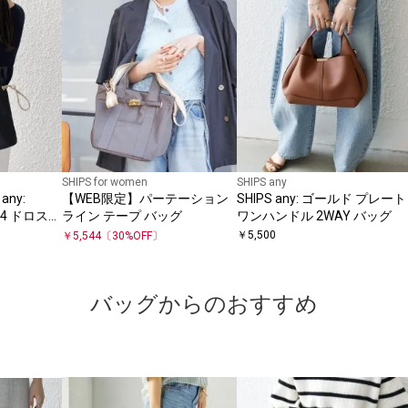
SHIPS for women
SHIPS any
ny:
【WEB限定】パーテーション
SHIPS any: ゴールド プレート
A4 ドロスト
ライン テープ バッグ
ワンハンドル 2WAY バッグ
￥
5,500
￥
5,544
〔
30
%OFF〕
バッグからのおすすめ