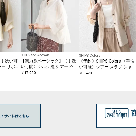
SHIPS for women
SHIPS Colors
〈手洗い可
【実力派ベーシック】〈手洗
《予約》SHIPS Colors:〈手洗
ラー リボン
い可能〉シルク混 シアー 羽織
い可能〉シアー スラブ シャツ
ウス
シャツ
ブルゾン◆
￥
17,930
￥
8,470