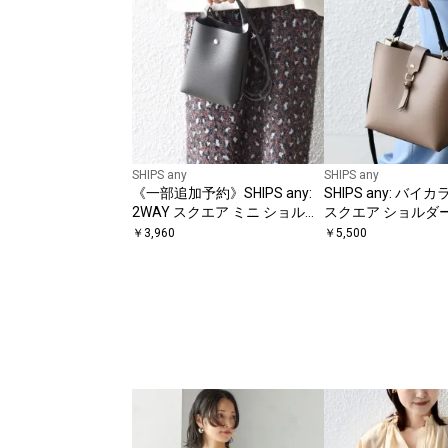
SHIPS any
SHIPS any
《一部追加予約》SHIPS any:
SHIPS any: バイ
2WAY スクエア ミニ ショルダ
スクエア ショルダ
ー バッグ
￥
3,960
￥
5,500