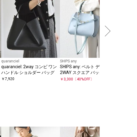
quaranciel
SHIPS any
SHIPS for
quaranciel: 2way コンビ ワン
SHIPS any: ベルト デザイン
〈手洗い
ハンドル ショルダー バッグ
2WAY スクエア バッグ
ード 袖 
￥
7,920
￥
3,300
〔
40
%OFF〕
￥
10,560
SHIPS any
《追加予約》