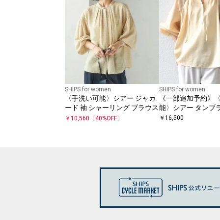
SHIPS for women
SHIPS for women
〈手洗い可能〉シアー ジャカ
《一部追加予約》
ード 袖 シャーリング ブラウス
能〉シアー タンブ
デザイン 長袖 ブラ
￥
16,500
￥
10,560
〔
40
%OFF〕