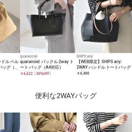
quaranciel
SHIPS any
ンハンドル ベル
quaranciel: バックル 2way ト
【WEB限定】SHIPS any:
バッグ（A4
ート バッグ（A4対応）
2WAY ハンドル トートバッグ
￥
6,490
￥
6,622
〔
30
%OFF〕
便利な2WAYバッグ