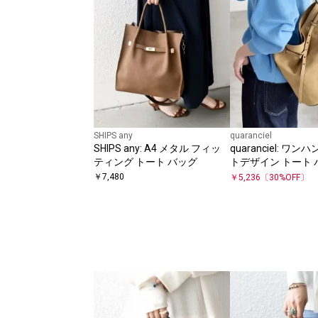
SHIPS any
quaranciel
SHIPS any: A4 メタル フィッ
quaranciel: ワ
ティング トート バッグ
トデザイン トート 
対応）
￥
7,480
￥
5,236
〔
30
%OFF〕