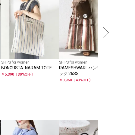
ット 2W
￥
5,500
SHIPS for women
SHIPS for women
リ
BONGUSTA: NARAM TOTE
RAMESHWARI: ハンモック バ
ッグ 26SS
￥
5,390
〔
30
%OFF〕
￥
3,960
〔
40
%OFF〕