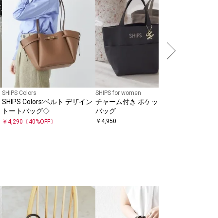
SHIPS Colors
SHIPS for women
SHIPS any
SHIPS Colors:ベルト デザイン
チャーム付き ポケット トート
【WEB限定
トートバッグ◇
バッグ
チ 2WA
￥
4,950
￥
6,930
￥
4,290
〔
40
%OFF〕
quaranciel
quaranc
ャーム ミ