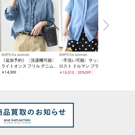
ラウス
￥
12,551
SHIPS for women
SHIPS for women
《追加予約》〈洗濯機可能〉
〈手洗い可能〉サッカー 裾 ド
ライトオンス フリル デニム シ
ロスト ドルマン ブラウス
ャツ
￥
14,300
￥
10,010
〔
30
%OFF〕