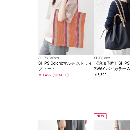
SHIPS Colors
SHIPS any
SHIPS Colors:マルチ ストライ
《追加予約》SHIPS a
プ トート
2WAY バイカラー 
トート バッグ
￥
5,500
￥
3,465
〔
30
%OFF〕
NEW