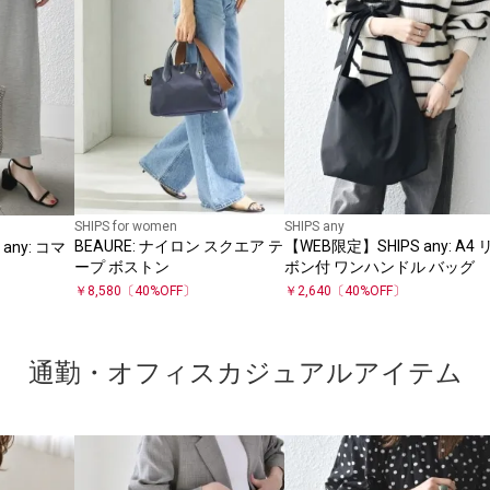
SHIPS for women
SHIPS any
BEAURE: ナイロン スクエア テ
【WEB限定】SHIPS any: A4 
any: コマ
ープ ボストン
ボン付 ワンハンドル バッグ
￥
8,580
〔
40
%OFF〕
￥
2,640
〔
40
%OFF〕
通勤・オフィスカジュアルアイテム