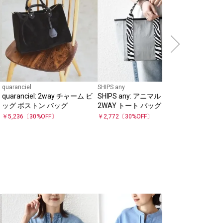
￥
5,544
〔
quaranciel
SHIPS any
quaranciel: 2way チャーム ビ
SHIPS any: アニマル ハンドル
ッグ ボストン バッグ
2WAY トート バッグ
￥
5,236
〔
30
%OFF〕
￥
2,772
〔
30
%OFF〕
SHIPS for
〈手洗い
Vネック