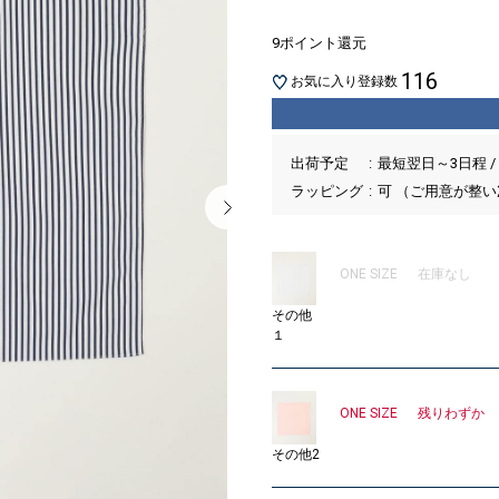
9ポイント還元
116
お気に入り登録数
出荷予定
最短翌日～3日程 /
ラッピング
可 （ご用意が整
ONE SIZE
在庫なし
その他
１
ONE SIZE
残りわずか
その他2