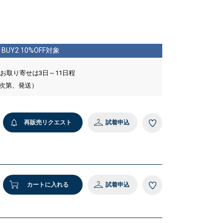
BUY2 10%OFF対象
 お取り寄せは3日～11日程
い次第、発送）
再販売リクエスト
試着申込
カートに入れる
試着申込