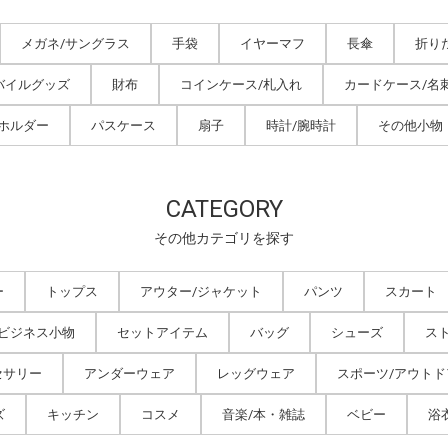
メガネ/サングラス
手袋
イヤーマフ
長傘
折り
バイルグッズ
財布
コインケース/札入れ
カードケース/名
ホルダー
パスケース
扇子
時計/腕時計
その他小物
CATEGORY
その他カテゴリを探す
ー
トップス
アウター/ジャケット
パンツ
スカート
/ビジネス小物
セットアイテム
バッグ
シューズ
ス
セサリー
アンダーウェア
レッグウェア
スポーツ/アウトド
ズ
キッチン
コスメ
音楽/本・雑誌
ベビー
浴