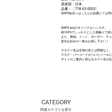
原産国：日本
品番：〔718-63-0003〕
SHIPS各店へはこちらの品番にてお
SHIPS anyのオリジナルハンカチ。
綿100%でしっかりとした肌触りで使
また、無地、ドット、ボーダー、チェ
是非お好みの一枚をお探し下さい！
※カラー名は生地の色とは関係なく、
※タグ・バーコードのついたシールに
サイトのご案内と異なるカラー名が記
CATEGORY
関連カテゴリを探す