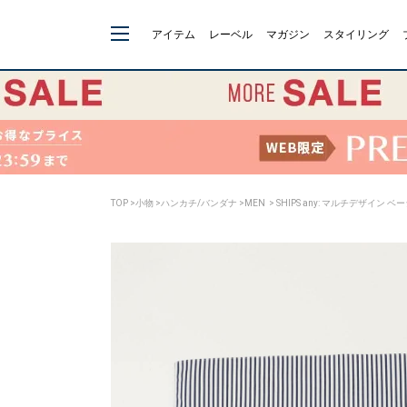
アイテム
レーベル
マガジン
スタイリング
TOP
>
小物
>
ハンカチ/バンダナ
>
MEN
> SHIPS any: マルチデザイン 