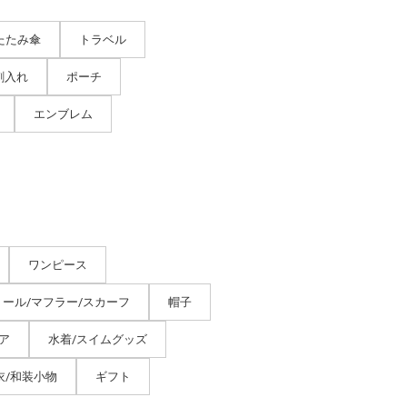
たたみ傘
トラベル
刺入れ
ポーチ
エンブレム
ワンピース
トール/マフラー/スカーフ
帽子
ア
水着/スイムグッズ
衣/和装小物
ギフト