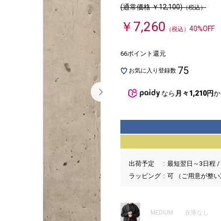
(通常価格 ￥12,100)
（税込）
￥7,260
40%OFF
（税込）
66ポイント還元
75
お気に入り登録数
なら
月々1,210円
か
出荷予定
最短翌日～3日程 /
ラッピング
可 （ご用意が整
MEDIUM
在庫なし