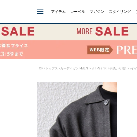
アイテム
レーベル
マガジン
スタイリング
TOP
>
トップス
>
カーディガン
>
MEN
> SHIPS any:〈手洗い可能〉