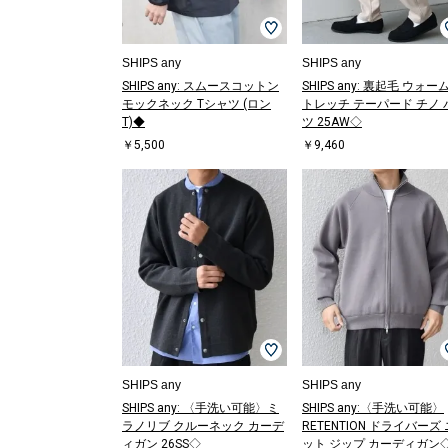
SHIPS any
SHIPS any
SHIPS any: スムースコットン
SHIPS any: 裏起毛 ウォー
モックネック Tシャツ (ロン
トレッチ テーパード チノ 
T)◆
ツ 25AW◇
￥5,500
￥9,460
SHIPS any
SHIPS any
SHIPS any: 〈手洗い可能〉ミ
SHIPS any:〈手洗い可能〉
ラノリブ クルーネック カーデ
RETENTION ドライバーズ 
ィガン 26SS◇
ット ジップ カーディガン