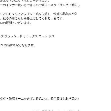
ルエットのニットポロカーディガン。
ーのインナー使いもできるので幅広いスタイリングに対応し
りとしたタッチとフィット感を実現し、快適な着心地が◎
、秋冬の着こなしを格上げしてくれる一着です。
ロの展開もございます。
ブ ブラッシュド リラックス ニット ポロ
抜きでの品番表記となります。
タグ・洗濯ネームを必ずご確認の上、着用又はお取り扱いく