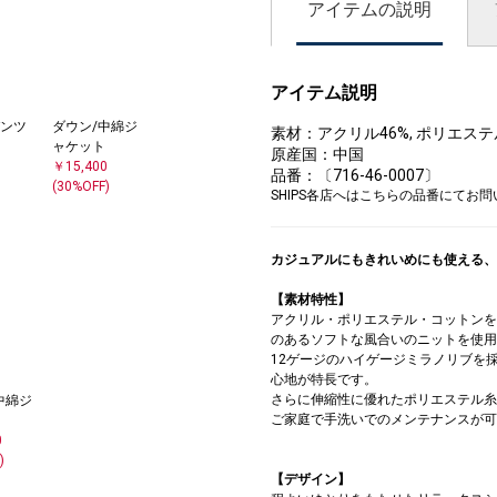
アイテムの説明
アイテム説明
ンツ
ダウン/中綿ジ
素材：アクリル46%, ポリエステル
ャケット
原産国：中国
￥15,400
品番：〔716-46-0007〕
(30%OFF)
SHIPS各店へはこちらの品番にてお
カジュアルにもきれいめにも使える、
【素材特性】
アクリル・ポリエステル・コットンを
のあるソフトな風合いのニットを使用
12ゲージのハイゲージミラノリブを
心地が特長です。
さらに伸縮性に優れたポリエステル糸
中綿ジ
ご家庭で手洗いでのメンテナンスが可
0
)
【デザイン】