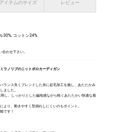
アイテムのサイズ
レビュー
30%, コットン24%
問い合わせ下さい。
ミラノリブのニットポロカーディガン
バランス良くブレンドした糸に起毛加工を施し、あたたかみ
しました。
採用し、しっかりとした編地感ながら軽くあたたかい快適な着
により、動きやすく型崩れしにくいのもポイント。
能です！