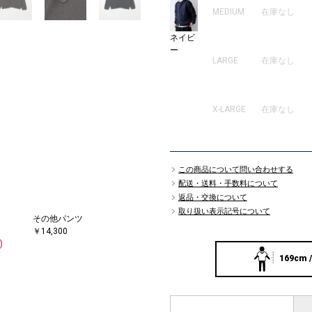
MEDIUM
在庫なし
ネイビ
ー
LARGE
在庫なし
X-LARGE
在庫なし
この商品について問い合わせする
配送・送料・手数料について
返品・交換について
取り扱い表示記号について
その他パンツ
￥14,300
)
169cm /