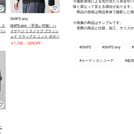
※撮影環境による光の当たり具合やパ
味と異なって見える場合があります。
商品の色味は商品単体で撮影した画
SHIPS any
※画像の商品はサンプルです。
ム ス
SHIPS any:〈手洗い可能〉ハ
実際の商品と仕様、加工、サイズが
パン
イゲージ ミラノリブ ブラッシ
ュド リラックス ニット ポロ◇
￥7,700
〔30%OFF〕
#SHIPS
#SHIPS any
#カーディガンコーデ
#着
ニ
◇