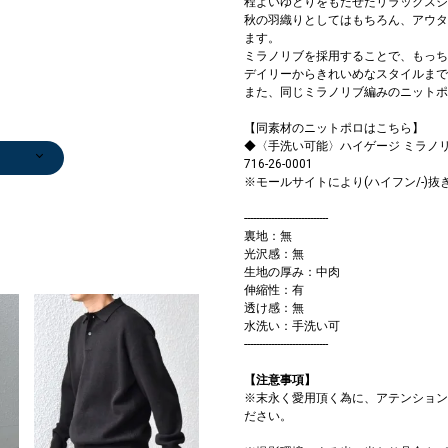
程よいゆとりをもたせたリラックスシ
秋の羽織りとしてはもちろん、アウタ
ます。
ミラノリブを採用することで、もっち
デイリーからきれいめなスタイルまで
また、同じミラノリブ編みのニットポ
【同素材のニットポロはこちら】
◆〈手洗い可能〉ハイゲージ ミラノリ
ンツ
ブルゾン
716-26-0001
0
￥9,075
※モールサイトにより(ハイフン/-)
(50%OFF)
----------------------------
裏地：無
光沢感：無
生地の厚み：中肉
伸縮性：有
透け感：無
水洗い：手洗い可
----------------------------
【注意事項】
※末永く愛用頂く為に、アテンション
ださい。