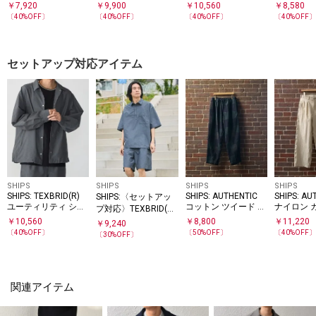
ゲージ ピケ Vネック
ネック カーディガン
ニット
ノーカラー
￥
7,920
￥
9,900
￥
10,560
￥
8,580
カーディガン
ガン
〔
40
%OFF〕
〔
40
%OFF〕
〔
40
%OFF〕
〔
40
%OFF
セットアップ対応アイテム
SHIPS
SHIPS
SHIPS
SHIPS
SHIPS: TEXBRID(R)
SHIPS: AUTHENTIC
SHIPS: AU
SHIPS:〈セットアッ
ユーティリティ シャ
コットン ツイード イ
ナイロン 
プ対応〉TEXBRID(R)
ツ アウター
ージーパンツ
ド パンツ
ユーティリティ プル
￥
10,560
￥
8,800
￥
11,220
￥
9,240
オーバー シャツ
〔
40
%OFF〕
〔
50
%OFF〕
〔
40
%OFF
〔
30
%OFF〕
関連アイテム