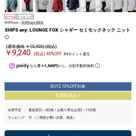
セール
ラッピング
SHIPS any｜
SHIPS any MEN
SHIPS any: LOUNGE FOX シャギー セミモックネック ニット
◇
(通常価格 ￥15,400) (税込)
￥9,240
(税込) 40%OFF
84ポイント還元
なら
月々1,540円
から。分割手数料無料
BUY2 10%OFF対象
着用動画あり
出荷予定
最短翌日～3日程 / お取り寄せは3日～11日程
ラッピング
可 （ご用意が整い次第、発送）