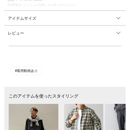
SHIPS各店へはこちらの品番にてお問い合わせ下さい。
着心地◎でラグジュアリー感のある、FOX混の軽くて温かなセミモックネ
アイテムサイズ
ックニット
【素材特性】
レビュー
細く柔らかな毛質で耐久性のあるBLUE FOXの糸を使用。
毛足が短めでしなやかさがあり、軽さと保温性を併せ持つ上質な素材で
す。
【デザイン】
セミモックネックデザインが特徴の上品なニット。
素材の特徴も活かしながら極力シンプルに仕上げ、ラグジュアリー感のあ
る雰囲気にしました。
#着用動画あり
リラックスフィットながら、アウターの中にも着こみやすい絶妙なサイズ
感に調整しました。
ホリデーシーズンのギフト、またウールアウターやダウン・中綿アイテム
のインナーに最適です！
このアイテムを使ったスタイリング
----------------------------
裏地：無
光沢感：無
生地の厚み：普通
伸縮性：有
透け感：無