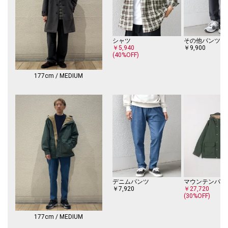
水洗い：不可
----------------------------
【注意事項】
シャツ
その他パンツ
※末永く愛用頂く為に、アテンションタグ・洗濯ネームを必ずご確認の
￥5,940
￥9,900
上、着用又はお取り扱いください。
(40%OFF)
※撮影環境による光の当たり具合やパソコン・スマートフォンなどの閲覧
177cm / MEDIUM
環境によって、実際の色味と異なって見える場合があります。
商品の色味は商品単体で撮影した画像をご参照ください。
※画像の商品はサンプルです。
実際の商品と仕様、加工、サイズが若干異なる場合がございます。
デニムパンツ
マウンテンパー
￥7,920
￥27,720
(30%OFF)
177cm / MEDIUM