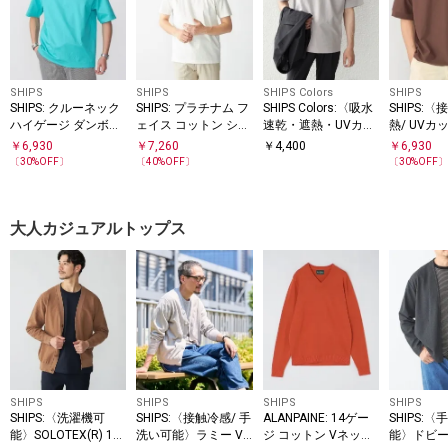
SHIPS
SHIPS
SHIPS Colors
SHIPS
SHIPS: クルーネック
SHIPS: プラチナム フ
SHIPS Colors:〈吸水
SHIPS:〈
ハイゲージ ダンボー
ェイス コットン ショ
速乾・遮熱・UVカッ
熱/ UVカ
ルニットTシャツ ラ
ートスリーブ Tシャ
ト〉AVANT(R) 3D モ
ROSS(R
￥
6,930
￥
7,260
￥
4,400
￥
6,930
イト
ツ
ックネック T◇
ポロシャ
〔
30
%OFF〕
〔
40
%OFF〕
〔
30
%OFF
大人カジュアルトップス
SHIPS
SHIPS
SHIPS
SHIPS
SHIPS:〈洗濯機可
SHIPS:〈接触冷感/ 手
ALANPAINE: 14ゲー
SHIPS:
能〉SOLOTEX(R) 12
洗い可能〉ラミー V
ジ コットン Vネック
能〉ドビー