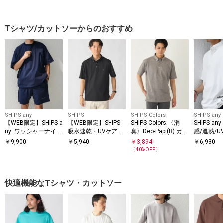
ーター
ミ モック
ャツ◇
Tシャツ/カットソーからのおすすめ
SHIPS any
SHIPS
SHIPS Colors
SHIPS any
【WEB限定】SHIPS a
【WEB限定】SHIPS:
SHIPS Colors:〈消
SHIPS a
ny: ワッシャーナイロ
吸水速乾・UVケア Dr
臭〉Deo-Papi(R) カノ
感/遮熱/
ン スピンドル Tシャ
ymix（R）ワンポイ
コ ボタンダウン ポロ
能等〉サ
￥
9,900
￥
5,940
￥
3,894
￥
6,930
ツ＋イージーショー
ントロゴ ボタンダウ
シャツ◇
クション 
〔
40
%OFF〕
ツ セットアップ◆
ン ポロシャツ
ンダウン
◆
快適機能なTシャツ・カットソー