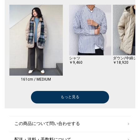
シャツ
ダウン/中綿ジ
￥9,460
￥18,920
161cm / MEDIUM
もっと見る
財布
その他パンツ
シャツ
その他パンツ
スタジャン
シャツ
チェスターコー
その他パンツ
ダッフルコート
￥8,500
￥18,480
￥5,940
￥9,460
￥19,250
￥11,550
￥31,900
￥18,480
￥36,300
(30%OFF)
(40%OFF)
(30%OFF)
(30%OFF)
この商品について問い合わせする
配送・送料・手数料について