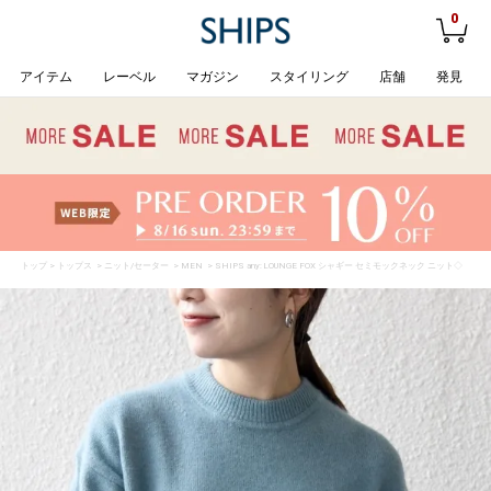
0
アイテム
レーベル
マガジン
スタイリング
店舗
発見
トップ
>
トップス
>
ニット/セーター
>
MEN
> SHIPS any: LOUNGE FOX シャギー セミモックネック ニット◇