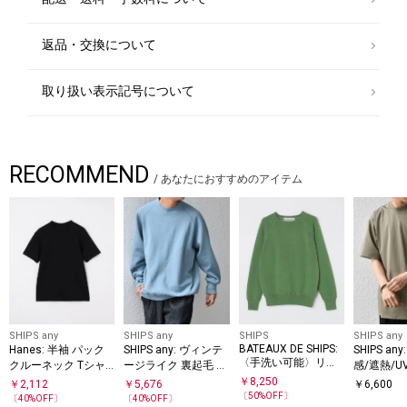
返品・交換について
取り扱い表示記号について
RECOMMEND
/
あなたにおすすめのアイテム
SHIPS any
SHIPS any
SHIPS
SHIPS any
BATEAUX DE SHIPS:
Hanes: 半袖 パック
SHIPS any: ヴィンテ
SHIPS a
〈手洗い可能〉リバ
クルーネック Tシャ
ージライク 裏起毛 セ
感/遮熱/
ーシブル ラグランス
ツ 26SS（ブラック）
ミモックネック ラグ
COOL TO
￥
8,250
￥
2,112
￥
5,676
￥
6,600
リーブ スウェット セ
ラン スウェット◇
ス デザイン
〔
50
%OFF〕
〔
40
%OFF〕
〔
40
%OFF〕