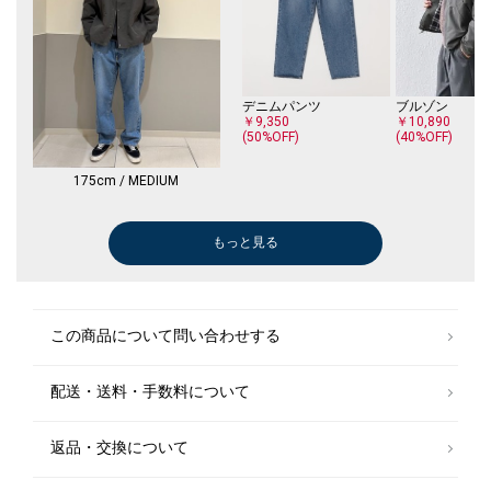
デニムパンツ
ブルゾン
￥9,350
￥10,890
(50%OFF)
(40%OFF)
175cm / MEDIUM
もっと見る
レザーシューズ
ロング・マキシ丈
ブルゾン
デニムパンツ
Tシャツ/カットソー
スーツ
ブーツ/ブーテ
スニーカー
その他パンツ
￥35,200
￥8,470
￥8,800
￥6,600
￥4,950
￥16,786
￥12,980
￥6,600
￥13,200
(30%OFF)
(50%OFF)
(50%OFF)
(30%OFF)
(50%OFF)
(40%OFF)
この商品について問い合わせする
配送・送料・手数料について
メガネ/サングラス
ブルゾン
￥18,920
￥10,890
(40%OFF)
返品・交換について