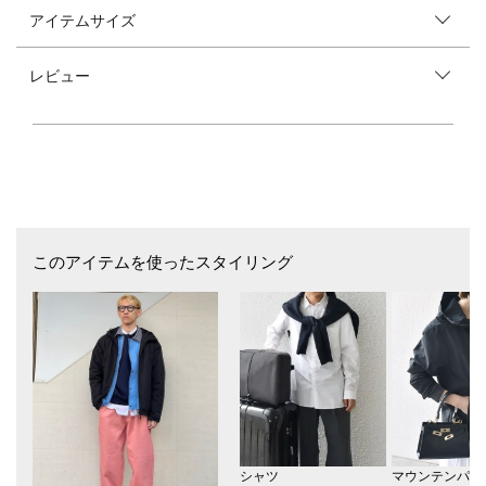
ト！
アイテムサイズ
【素材特性】
コットンにカシミヤをミックスし、9ゲージのダブルジャガード編みに。
レビュー
スウェットのような厚みともっちりとしたタッチが特徴。
まさにスウェットライクな一枚です。
【デザイン】
一見すると裏毛スウェット、実はニットな意外性を持つ一枚。
スウェットのカジュアル感だけでなく、ニットならではの繊細な上品さも
併せ持ちます◎
リラックスフィットですが、アウターの中にも着こみやすい絶妙なサイズ
感に調整。
スエードやウールコート、ライダースなどのアウターに最適です。
このアイテムを使ったスタイリング
素材特有の着やすさとトレンド感をあわせもったクルーネックニットに仕
上がりました◎
----------------------------
裏地：無
光沢感：無
生地の厚み：中肉
伸縮性：有
透け感：無
水洗い：手洗い
シャツ
マウンテンパー