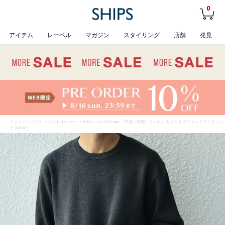
0
アイテム
レーベル
マガジン
スタイリング
店舗
発見
トップ
>
トップス
>
ニット/セーター
>
MEN
> SHIPS any: 〈手洗い可能〉コットン カシミヤ スウェットライク ニッ
ト 24FW◇