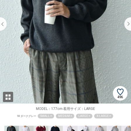
496
MODEL：177cm 着用サイズ：LARGE
SMALL ×
MEDIUM ×
LARGE ×
X-LARGE ×
18 ダークグレー