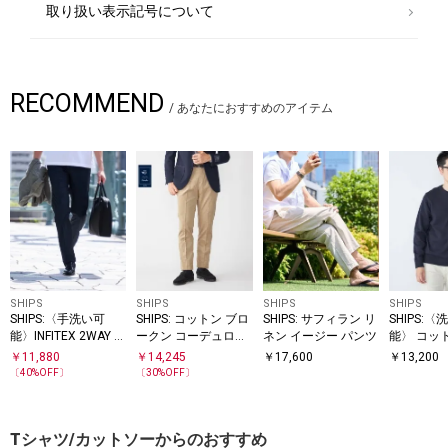
取り扱い表示記号について
RECOMMEND
/
あなたにおすすめのアイテム
SHIPS
SHIPS
SHIPS
SHIPS
SHIPS:〈手洗い可
SHIPS: コットン ブロ
SHIPS: サフィラン リ
SHIPS:
能〉INFITEX 2WAY ス
ークン コーデュロイ
ネン イージー パンツ
能〉 コッ
トレッチ スラックス
スラックス
ヤ ソリッ
￥
11,880
￥
14,245
￥
17,600
￥
13,200
ック ニッ
〔
40
%OFF〕
〔
30
%OFF〕
Tシャツ/カットソーからのおすすめ