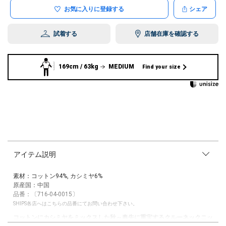
お気に入りに登録する
シェア
試着する
店舗在庫を確認する
169cm / 63kg
MEDIUM
Find your size
アイテム説明
素材：コットン94%, カシミヤ6%
原産国：中国
品番：〔716-04-0015〕
SHIPS各店へはこちらの品番にてお問い合わせ下さい。
コットンにカシミヤをミックスした秋～春先に重宝するクルーネックニッ