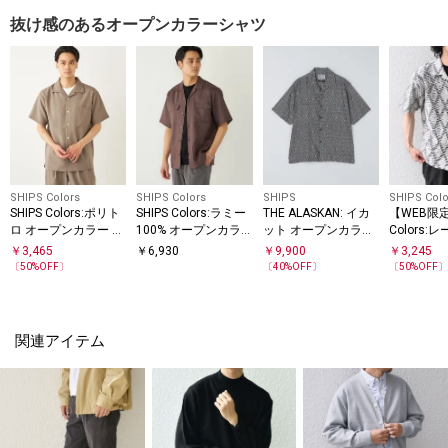
抜け感のあるオープンカラーシャツ
SHIPS Colors
SHIPS Colors
SHIPS
SHIPS Colo
SHIPS Colors:ポリト
SHIPS Colors:ラミー
THE ALASKAN: イカ
【WEB限定
ロ オープンカラー シ
100% オープンカラ
ット オープンカラー
Colors:
ャツ(セットアップ対
ー ショートスリーブ
シャツ
ード オー
￥
3,465
￥
6,930
￥
9,900
￥
3,245
応可能)◇
シャツ
シャツ◇
〔
50
%OFF〕
〔
40
%OFF〕
〔
50
%OFF
関連アイテム