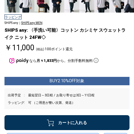
ラッピング
SHIPS any｜
SHIPS any MEN
SHIPS any: 〈手洗い可能〉コットン カシミヤ スウェットラ
イク ニット 24FW◇
￥11,000
100ポイント還元
(税込)
なら
月々1,833円
から。分割手数料無料
BUY2 10%OFF対象
出荷予定
最短翌日～3日程 / お取り寄せは3日～11日程
ラッピング
可 （ご用意が整い次第、発送）
カートに入れる