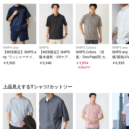
SHIPS any
SHIPS
SHIPS Colors
SHIPS any
【WEB限定】SHIPS a
【WEB限定】SHIPS:
SHIPS Colors:〈消
SHIPS a
ny: ワッシャーナイロ
吸水速乾・UVケア Dr
臭〉Deo-Papi(R) カノ
感/遮熱/
ン スピンドル Tシャ
ymix（R）ワンポイ
コ ボタンダウン ポロ
能等〉サ
￥
9,900
￥
5,940
￥
3,894
￥
6,930
ツ＋イージーショー
ントロゴ ボタンダウ
シャツ◇
クション 
〔
40
%OFF〕
ツ セットアップ◆
ン ポロシャツ
ンダウン
◆
上品見えするTシャツ/カットソー