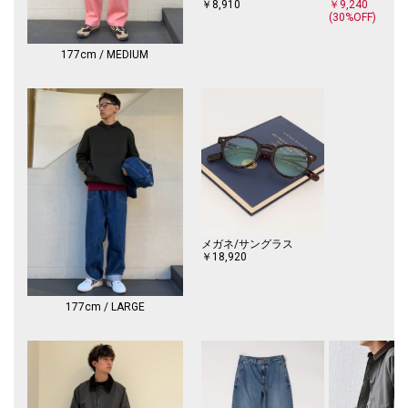
----------------------------
￥8,910
￥9,240
(30%OFF)
【注意事項】
※末永く愛用頂く為に、アテンションタグ・洗濯ネームを必ずご確認の
177cm / MEDIUM
上、着用又はお取り扱いください。
※撮影環境による光の当たり具合やパソコン・スマートフォンなどの閲覧
環境によって、実際の色味と異なって見える場合があります。
商品の色味は商品単体で撮影した画像をご参照ください。
※画像の商品はサンプルです。
実際の商品と仕様、加工、サイズが若干異なる場合がございます。
メガネ/サングラス
￥18,920
177cm / LARGE