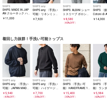
SHIPS
SHIPS any
SHIPS
SHIPS
SHIPS: MADE IN JAP
SHIPS any:〈手洗い
SHIPS: ALBINI ショー
SHIPS:
AN クルーネック ハ
可能〉リネンミック
トスリーブ ポロシャ
Cotoni di 
イゲージ ポンチ ライ
ス ハイゲージ ニット
ツ
ート スリ
￥
11,000
￥
7,920
￥
8,580
￥
14,300
ト Tシャツ
スキッパー ポロシャ
ャツ
〔
40
%OFF〕
ツ◆
着回し力抜群！手洗い可能トップス
SHIPS any
SHIPS any
SHIPS
SHIPS
SHIPS any: 〈手洗い
SHIPS any:〈手洗い
SHIPS:〈手洗い可
SHIPS:
可能〉JAPAN MADE
可能〉ハイゲージ ミ
能〉HANDFRAME 16
能〉ランダ
ペーパーヤーン ハイ
ラノリブ ブラッシュ
ゲージ モックネック
クルーネッ
￥
5,940
￥
7,700
￥
15,400
￥
5,984
ゲージ クルーネック
ド リラックス ニット
ニット
ーバー ニ
〔
40
%OFF〕
〔
30
%OFF〕
〔
30
%OFF〕
〔
60
%OFF
ニット◇
ポロ◇