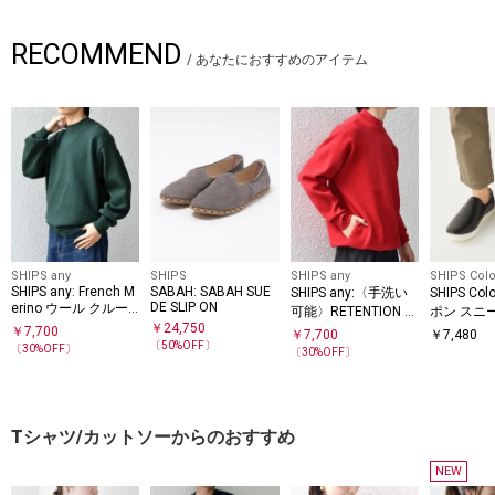
RECOMMEND
/
あなたにおすすめのアイテム
SHIPS any
SHIPS
SHIPS any
SHIPS Colo
SHIPS any: French M
SABAH: SABAH SUE
SHIPS any:〈手洗い
SHIPS Co
DE SLIP ON
erino ウール クルー
可能〉RETENTION リ
ポン スニ
ネック ニット◇
￥
24,750
ラックス モックネッ
￥
7,700
￥
7,700
￥
7,480
〔
50
%OFF〕
ク ニット◇
〔
30
%OFF〕
〔
30
%OFF〕
Tシャツ/カットソーからのおすすめ
NEW