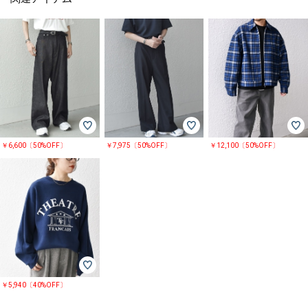
￥6,600〔50%OFF〕
￥7,975〔50%OFF〕
￥12,100〔50%OFF〕
￥5,940〔40%OFF〕