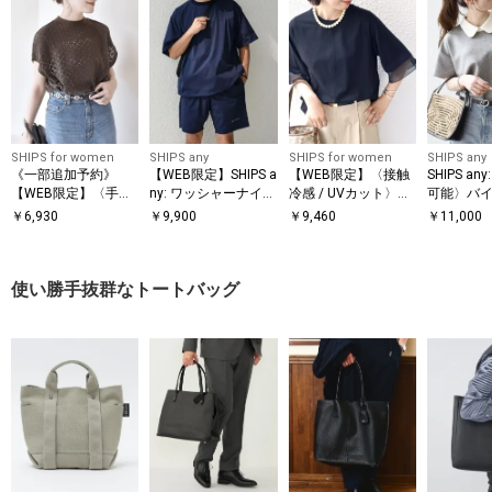
SHIPS for women
SHIPS any
SHIPS for women
SHIPS any
《一部追加予約》
【WEB限定】SHIPS a
【WEB限定】〈接触
SHIPS a
【WEB限定】〈手洗
ny: ワッシャーナイロ
冷感 / UVカット〉シ
可能〉バイ
い可能〉アイレット
ン スピンドル Tシャ
アー オーガンジー コ
ョートスリ
￥
6,930
￥
9,900
￥
9,460
￥
11,000
クルーネック プルオ
ツ＋イージーショー
ンビ プルオーバー
オーバー
ーバー
ツ セットアップ◆
使い勝手抜群なトートバッグ