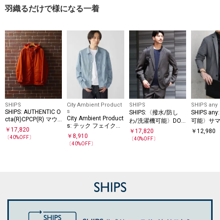
羽織るだけで様になる一着
SHIPS
City Ambient Product
SHIPS
SHIPS any
s
SHIPS: AUTHENTIC O
SHIPS:〈撥水/防し
SHIPS a
City Ambient Product
cta(R)CPCP(R) マウ
わ/洗濯機可能〉DOT
可能〉サマ
s: テック フェイクス
ンテン パーカ
AIR(R)ジャケット(セ
ジャケット 
￥
17,820
￥
17,820
￥
12,980
エード(ポリエステル)
￥
8,910
ットアップ対応)
〔
40
%OFF〕
〔
40
%OFF〕
G-JACKET
〔
40
%OFF〕