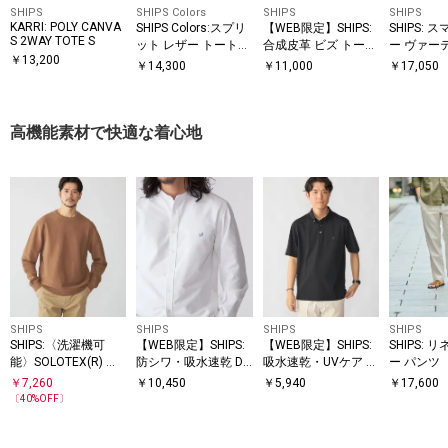
SHIPS
SHIPS Colors
SHIPS
SHIPS
KARRI: POLY CANVA
SHIPS Colors:スプリ
【WEB限定】SHIPS:
SHIPS: 
S 2WAY TOTE S
ット レザー トート
合成皮革 ビズ トート
ー ヴァー
￥
13,200
バッグ◇
バッグ (クラッチバッ
ートバッ
￥
14,300
￥
11,000
￥
17,050
グ付き)
高機能素材で快適な着心地
SHIPS
SHIPS
SHIPS
SHIPS
SHIPS:〈洗濯機可
【WEB限定】SHIPS:
【WEB限定】SHIPS:
SHIPS: 
能〉SOLOTEX(R) コ
防シワ・吸水速乾 Dr
吸水速乾・UVケア Dr
ー パンツ
ットン ピケ クルーネ
ymix(R) ワンポイン
ymix（R）ワンポイ
￥
7,260
￥
10,450
￥
5,940
￥
17,600
ック ロングスリーブ
トロゴバンドカラー
ントロゴ ボタンダウ
〔
40
%OFF〕
ニット
シャツ
ン ポロシャツ