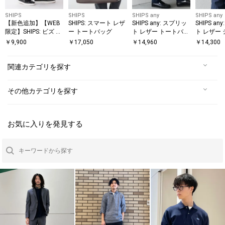
SHIPS
SHIPS
SHIPS any
SHIPS any
【新色追加】【WEB
SHIPS: スマート レザ
SHIPS any: スプリッ
SHIPS an
限定】SHIPS: ビズ ワ
ー トートバッグ
ト レザー トートバッ
ト レザー 
イド ブリーフ トート
グ (クラッチバッグ付
ョルダーバ
￥
9,900
￥
17,050
￥
14,960
￥
14,300
バッグ
き) 26SS◇
ドケース付き
◆
関連カテゴリを探す
その他カテゴリを探す
お気に入りを発見する