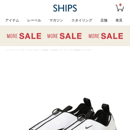
0
アイテム
レーベル
マガジン
スタイリング
店舗
発見
トップ
>
シューズ
>
スニーカー
>
MEN
> NIKE: エア マックス SNDR スニーカー