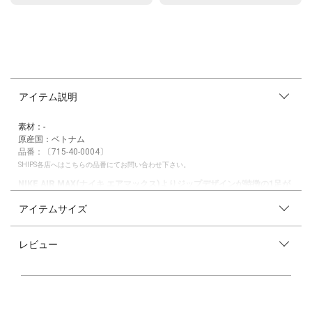
アイテム説明
素材：-
原産国：ベトナム
品番：〔715-40-0004〕
SHIPS各店へはこちらの品番にてお問い合わせ下さい。
NIKE AIR MAX(ナイキ エアマックス)よりジップデザインが特徴の1足が
登場！
アイテムサイズ
【素材特性】
表面にはリフレクティブ（再帰反射）素材を使用し、存在感を放ちます。
レビュー
ヒールにはMax Airクッショニング、前足部にはNike Airを搭載し、快適で
反発力のある履き心地を実現。
【デザイン】
1999年当時に時代を先取りしていたエアマックスSNDRが、かつてない大
胆なデザインで復活。