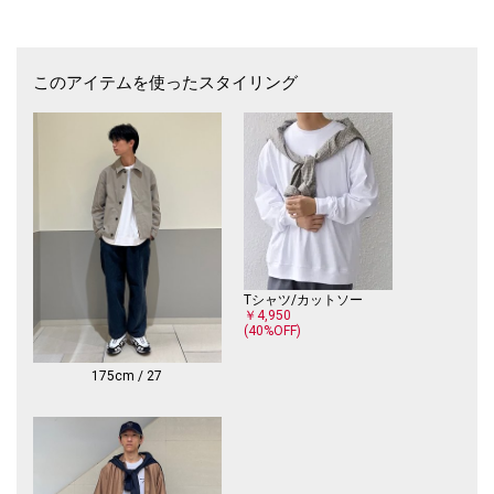
ジッパーや側面のデザインなど革新的なスタイルは健在で、型破りな個性
を放ちます。
さらに、シュラウドのジッパーを開くと現れる「6453」は、世界中のNik
eオフィスで使われている電話番号の下4桁であり、キーパッドで「N-I-K-
このアイテムを使ったスタイリング
E」と入力する際に使用するキーでもあります。
メーカー品番：FZ2068
【サイズ目安】
ウィメンズ規格の商品となりますので、シューズ本体に記載のサイズがウ
ィメンズの表記となっております。
メンズサイズとしては27.5cm、28.5cm、29.5cmの3サイズの取り扱いと
なっております。
ジャパンサイズ表記 /SHIPSサイズコード
Tシャツ/カットソー
27.5cm/27（シューズ本体表記：28cm）
￥4,950
(40%OFF)
28.5cm/28（シューズ本体表記：29cm）
29.5cm/29（シューズ本体表記：30cm）
175cm / 27
【NIKE】（ナイキ）
ナイキは常に挑戦し続けるアスリートたちに、最新テクノロジーのプロダ
クトでより高いパフォーマンスを提供しています。機能性だけでなく、デ
ザイン性にも優れたプロダクトは、トレーニングやワークアウトにはもち
ろん、その他のシーンでも幅広く活躍します