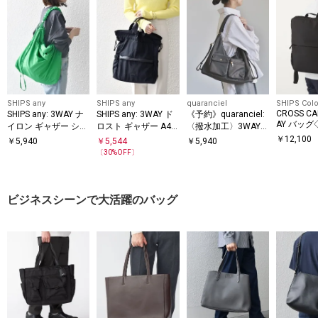
SHIPS any
SHIPS any
quaranciel
SHIPS Colo
CROSS C
SHIPS any: 3WAY ナ
SHIPS any: 3WAY ド
《予約》quaranciel:
AY バッグ
イロン ギャザー ショ
ロスト ギャザー A4
〈撥水加工〉3WAY
ルダーバッグ (ユニセ
リュックサック トー
ナイロン ポケット シ
￥
12,100
￥
5,940
￥
5,544
￥
5,940
ックス)◇
トバッグ
ョルダーバッグ（A4
〔
30
%OFF〕
対応）
ビジネスシーンで大活躍のバッグ