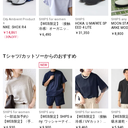
City Ambient Product
SHIPS for women
SHIPS
SHIPS any
s
HOKA: U MAFATE SP
MOON STA
【WEB限定】〈接触
NIKE: SHOX R4
EED 4 LITE
ARKE MO
冷感〉オーガニック
￥
14,861
レインシ
￥
31,350
コットン フリル TEE
￥
8,800
￥
6,490
〔
30
%OFF〕
Tシャツ/カットソーからのおすすめ
NEW
SHIPS for women
SHIPS any
SHIPS for women
SHIPS
《一部追加予約》
【WEB限定】SHIPS a
【WEB限定】〈接触
【WEB限定
【WEB限定】〈手洗
ny: ワッシャーナイロ
冷感 / UVカット〉シ
吸水速乾・U
い可能〉アイレット
ン スピンドル Tシャ
アー オーガンジー コ
ymix（R
￥
6,930
￥
9,900
￥
9,460
￥
5,940