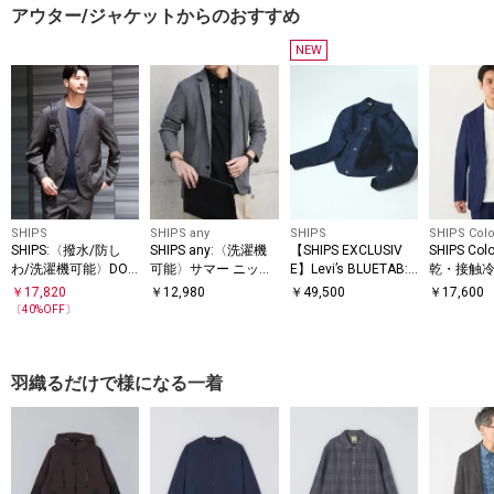
アウター/ジャケットからのおすすめ
NEW
SHIPS
SHIPS any
SHIPS
SHIPS Colo
SHIPS:〈撥水/防し
SHIPS any:〈洗濯機
【SHIPS EXCLUSIV
SHIPS Co
わ/洗濯機可能〉DOT
可能〉サマー ニット
E】Levi’s BLUETAB:
乾・接触
TYPE I RIGID
AIR(R)ジャケット(セ
ジャケット 26SS◇
機可能〉Bre
￥
17,820
￥
12,980
￥
49,500
￥
17,600
ットアップ対応)
(R) ジャ
〔
40
%OFF〕
羽織るだけで様になる一着