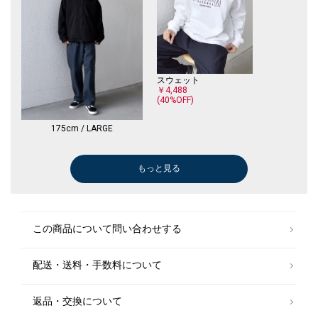
スウェット
￥4,488
(40%OFF)
175cm / LARGE
もっと見る
シャツ
スウェット
シャツ
Tシャツ/カットソー
Tシャツ/カットソー
Tシャツ/カットソー
その他パンツ
ポロシャツ
その他パンツ
その他パンツ
その他パンツ
ひざ・ミドル丈
￥5,940
￥5,544
￥5,940
￥4,950
￥5,940
￥14,300
￥5,940
￥4,488
￥7,480
￥5,940
￥6,930
￥24,970
(40%OFF)
(30%OFF)
(40%OFF)
(40%OFF)
(40%OFF)
(40%OFF)
(40%OFF)
(30%OFF)
この商品について問い合わせする
配送・送料・手数料について
返品・交換について