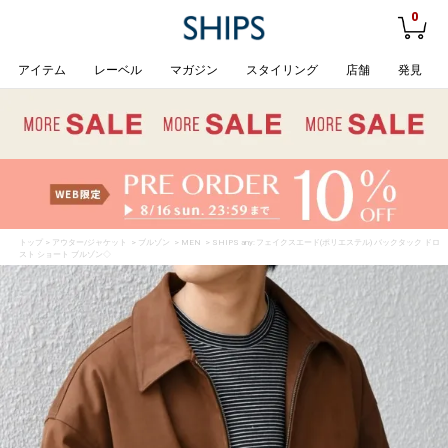
0
アイテム
レーベル
マガジン
スタイリング
店舗
発見
トップ
>
アウター/ジャケット
>
ブルゾン
>
MEN
> SHIPS any: フェイクスエード(ポリエステル) バックタック ドロ
スト ショート ブルゾン◇