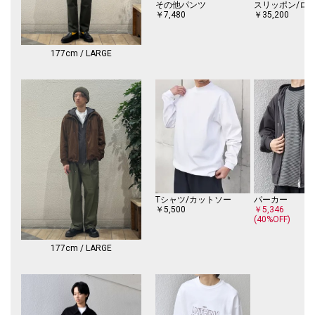
----------------------------
その他パンツ
スリッポン/ロ
￥7,480
￥35,200
【注意事項】
※末永く愛用頂く為に、アテンションタグ・洗濯ネームを必ずご確認の
上、着用又はお取り扱いください。
177cm / LARGE
※撮影環境による光の当たり具合やパソコン・スマートフォンなどの閲覧
環境によって、実際の色味と異なって見える場合があります。
商品の色味は商品単体で撮影した画像をご参照ください。
※画像の商品はサンプルです。
実際の商品と仕様、加工、サイズが若干異なる場合がございます。
Tシャツ/カットソー
パーカー
￥5,500
￥5,346
(40%OFF)
177cm / LARGE