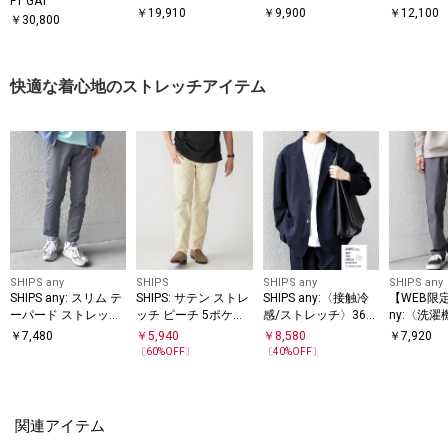
FT GAT
コート
イド ブリーフ トート
ビズ ワイ
￥
19,910
￥
9,900
￥
12,100
￥
30,800
バッグ
バッグ
快適な着心地のストレッチアイテム
SHIPS any
SHIPS
SHIPS any
SHIPS any
SHIPS any: スリム テ
SHIPS: サテン ストレ
SHIPS any:〈接触冷
【WEB限定】
ーパード ストレッチ
ッチ ピーチ 5ポケッ
感/ストレッチ〉360°
ny:〈洗濯
THE CIRCLE STRETC
チノ パンツ◇
ト パンツ
カット〉ス
￥
7,480
￥
5,940
￥
8,580
￥
7,920
H リネン ミックス リ
トレッチ 
〔
60
%OFF〕
〔
40
%OFF〕
ラックス ジャケット
イージー 
(セットアップ対応)◇
関連アイテム