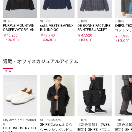
SHIPS
SHIPS
SHIPS
SHIPS
PURPLE MOUNTAIN
outil: VESTE BAYEUX
DE BONNE FACTURE:
SHIPS: TE
OBSERVATORY: ANV
BLK INDIGO
PAINTERS JACKET
コットン 
IL SHELL
2ボタン 
￥
46,200
￥
47,740
￥
47,520
￥
11,935
〔
40
%OFF〕
〔
30
%OFF〕
〔
40
%OFF〕
〔
30
%OFF
通勤・オフィスカジュアルアイテム
NEW
City Ambient Product
SHIPS Colors
SHIPS
SHIPS
s
SHIPS Colors:ホロウ
【新色追加】【WEB
【新色追加
FOOT INDUSTRY: SO
ウール シングルピー
限定】SHIPS: ビズ ワ
限定】SHIP