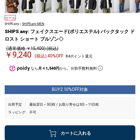
セール
SHIPS any｜
SHIPS any MEN
SHIPS any: フェイクスエード(ポリエステル) バックタック ド
ロスト ショート ブルゾン◇
(通常価格 ￥15,400) (税込)
￥9,240
(税込) 40%OFF
84ポイント還元
なら
月々1,540円
から。分割手数料無料
BUY2 10%OFF対象
出荷予定
最短翌日～3日程 / お取り寄せは3日～11日程
ラッピング
不可
カートに入れる