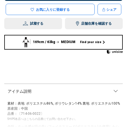
お気に入りに登録する
シェア
試着する
店舗在庫を確認する
169cm / 63kg
MEDIUM
Find your size
アイテム説明
素材：表地: ポリエステル86%, ポリウレタン14% 裏地: ポリエステル100%
原産国：中国
品番：〔714-06-0022〕
SHIPS各店へはこちらの品番にてお問い合わせ下さい。
色味・タッチ感が品の良いフェイクスエード(ポリエステル)を使用したシ