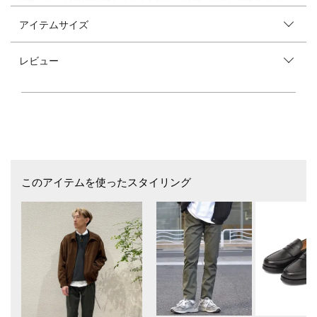
ョートジップブルゾン
アイテムサイズ
【素材特性】
柔らかな肌触りで再現性の高さを感じる、フェイクスエード(ポリエステ
レビュー
ル)を使用。
軽やかな仕上がりですので、着やすい素材感です。
【デザイン】
裾のドローコードを絞ることで、すっきりとしたシルエットにもアレンジ
が可能なブルゾン。
後ろ側の裾に大きく取ったタックが、立体的で丸みのあるシルエットを演
出します。
ゆとりのあるシルエットですので、スウェットやニットをインナーに重ね
ても窮屈感のない着用感に。
このアイテムを使ったスタイリング
ルーズなデニムやワイドスラックスなど、ボリューム感のあるボトムスと
合わせれば旬なバランスのスタイリングが完成します。
----------------------------
裏地：有
光沢感：無
生地の厚み：普通
伸縮性：無
透け感：無
水洗い：不可