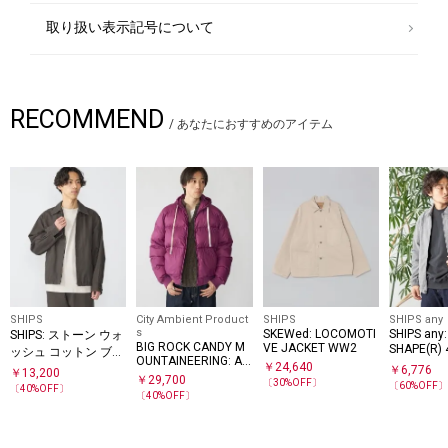
取り扱い表示記号について
RECOMMEND
/
あなたにおすすめのアイテム
SHIPS
City Ambient Product
SHIPS
SHIPS any
s
SKEWed: LOCOMOTI
SHIPS an
SHIPS: ストーン ウォ
BIG ROCK CANDY M
VE JACKET WW2
SHAPE(R)
ッシュ コットン ブル
OUNTAINEERING: AL
レッチ シ
￥
24,640
ゾン (セットアップ対
￥
6,776
￥
13,200
PINE JACKET
￥
29,700
ゾン◇
〔
30
%OFF〕
応)
〔
60
%OFF
〔
40
%OFF〕
〔
40
%OFF〕