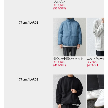
※モールサイトにより(ハイフン/-)抜きでの品番表記となります。
ブルゾン
￥16,500
(50%OFF)
----------------------------
裏地：有
光沢感：無
生地の厚み：厚手
177cm / LARGE
伸縮性：有
透け感：無
水洗い：可能
----------------------------
【注意事項】
※末永く愛用頂く為に、アテンションタグ・洗濯ネームを必ずご確認の
上、着用又はお取り扱いください。
ダウン/中綿ジャケット
ニット/セータ
￥16,500
￥7,920
※撮影環境による光の当たり具合やパソコン・スマートフォンなどの閲覧
(40%OFF)
(40%OFF)
環境によって、実際の色味と異なって見える場合があります。
商品の色味は商品単体で撮影した画像をご参照ください。
177cm / LARGE
※画像の商品はサンプルです。
実際の商品と仕様、加工、サイズが若干異なる場合がございます。