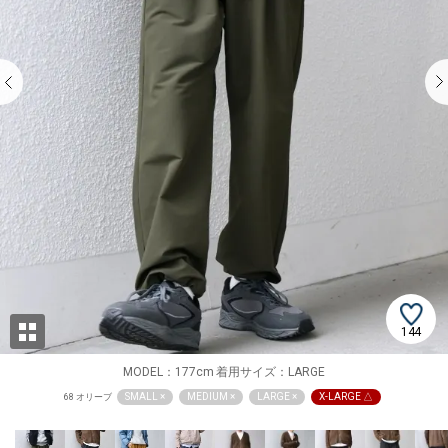
144
MODEL：177cm 着用サイズ：LARGE
SMALL ×
MEDIUM ×
LARGE ×
X-LARGE △
68 オリーブ