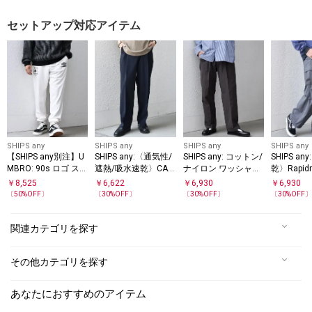
セットアップ対応アイテム
SHIPS any
SHIPS any
SHIPS any
SHIPS any
【SHIPS any別注】U
SHIPS any:〈通気性/
SHIPS any: コットン/
SHIPS a
MBRO: 90s ロゴ スウ
遮熱/吸水速乾〉CAL
ナイロン ワッシャー
乾〉Rapid
ェット イージー パン
CULO(R) サマー トロ
2タック セミワイド
ワイド イ
￥
8,525
￥
6,622
￥
6,930
￥
6,930
ツ(セットアップ対応)
ピカル 2タック イー
イージー パンツ◇
ゴ パンツ
〔
50
%OFF〕
〔
30
%OFF〕
〔
30
%OFF〕
〔
30
%OFF
◇
ジー パンツ(セットア
プ対応)◇
ップ対応)26SS◇
関連カテゴリを探す
その他カテゴリを探す
あなたにおすすめのアイテム