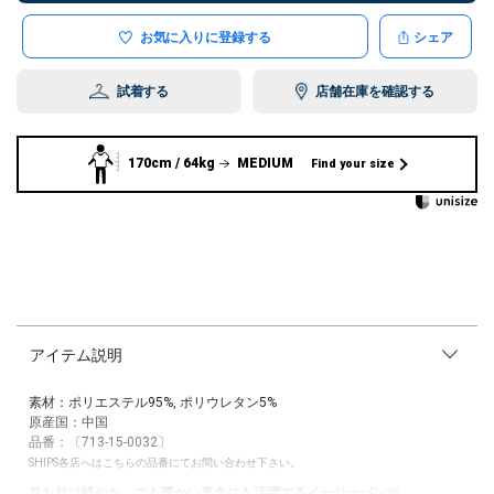
お気に入りに登録する
シェア
試着する
店舗在庫を確認する
170cm / 64kg
MEDIUM
Find your size
アイテム説明
素材：ポリエステル95%, ポリウレタン5%
原産国：中国
品番：〔713-15-0032〕
SHIPS各店へはこちらの品番にてお問い合わせ下さい。
見た目は軽やか、でも暖かい真冬にも活躍するイージーパンツ