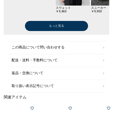
スウェット
スニーカー
￥9,460
￥9,900
もっと見る
ブーツ/ブーティー
スリッポン/ローファー
シャツ
ニット/セータ
￥29,700
￥35,200
￥7,150
￥4,730
(50%OFF)
(50%OFF)
この商品について問い合わせする
配送・送料・手数料について
返品・交換について
取り扱い表示記号について
関連アイテム