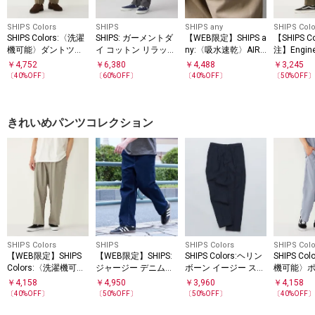
SHIPS Colors
SHIPS
SHIPS any
SHIPS Colo
SHIPS Colors:〈洗濯
SHIPS: ガーメントダ
【WEB限定】SHIPS a
【SHIPS C
機可能〉ダントツ撥
イ コットン リラック
ny:〈吸水速乾〉AIR F
注】Engin
水(R) パンツ(セット
ス イージーパンツ
LEXION スリム スト
機可能〉
￥
4,752
￥
6,380
￥
4,488
￥
3,245
アップ対応)◇
レッチ イージー パン
イージー 
〔
40
%OFF〕
〔
60
%OFF〕
〔
40
%OFF〕
〔
50
%OFF
ツ◇
きれいめパンツコレクション
SHIPS Colors
SHIPS
SHIPS Colors
SHIPS Colo
【WEB限定】SHIPS
【WEB限定】SHIPS:
SHIPS Colors:ヘリン
SHIPS Co
Colors:〈洗濯機可
ジャージー デニムラ
ボーン イージー スラ
機可能〉ポ
能〉2WAY ストレッ
イク スラックス
ックス(セットアップ
イド テー
￥
4,158
￥
4,950
￥
3,960
￥
4,158
チ イージー ワイド
対応可能)
ツ
〔
40
%OFF〕
〔
50
%OFF〕
〔
50
%OFF〕
〔
40
%OFF
パンツ