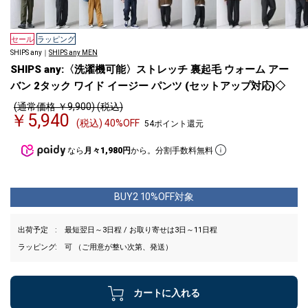
セール
ラッピング
SHIPS any｜
SHIPS any MEN
SHIPS any:〈洗濯機可能〉ストレッチ 裏起毛 ウォーム アー
バン 2タック ワイド イージー パンツ (セットアップ対応)◇
(通常価格 ￥9,900) (税込)
￥5,940
(税込) 40%OFF
54ポイント還元
なら
月々1,980円
から。分割手数料無料
BUY2 10%OFF対象
出荷予定
最短翌日～3日程 / お取り寄せは3日～11日程
ラッピング
可 （ご用意が整い次第、発送）
カートに入れる