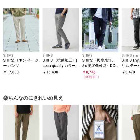
SHIPS
SHIPS
SHIPS
SHIPS any
SHIPS: リネン イージ
SHIPS:〈抗菌加工〉j
SHIPS:〈撥水/防し
SHIPS an
ー パンツ
apan quality カラー
わ/洗濯機可能〉DOT
リム テー
テーパード スリム チ
AIR(R)スラックス(セ
パンツ 26
￥
17,600
￥
15,400
￥
8,745
￥
8,470
ノパンツ
ットアップ対応)
〔
50
%OFF〕
楽ちんなのにきれいめ見え