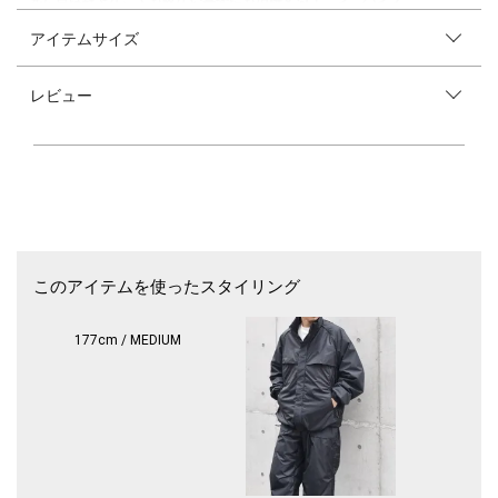
アイテムサイズ
【素材特性】
光沢感が控えめなナイロン調の合繊素材を使用。
ストレッチ性に優れており、動きやすさが◎
レビュー
裏地は、起毛フリースですので温かみがあります。
ご家庭の洗濯機でのメンテナンスも可能です。
【デザイン】
2タック入りのセミワイド型イージーパンツ。
2タック入りですので、立体感のあるきれいなシルエットがポイントで
す。
見た目は、軽やかですが裏地に起毛したフリース素材がありますので温か
みのあるパンツ。
裾にはスピンドルも搭載しておりますので、お好みでシルエットの変化も
このアイテムを使ったスタイリング
◎
スポーティーすぎないようバランスよく仕上げたアーバンモデルパンツで
す。
177cm / MEDIUM
また別売りでトップスの展開もございますので、セットアップスタイルも
◎
【同素材のパンツ】
◆〈洗濯機可能〉ストレッチ 裏起毛 ウォーム アーバン ピステ (セットア
ップ対応)
712-04-0058