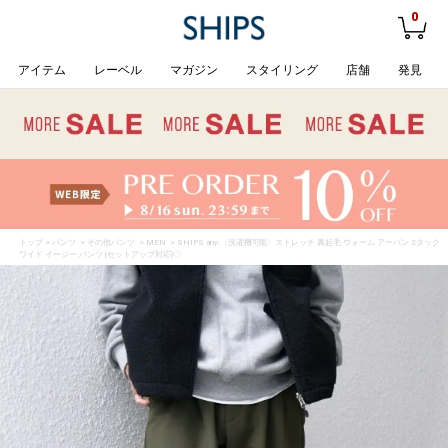
0
アイテム
レーベル
マガジン
スタイリング
店舗
発見
トップ
>
パンツ
>
その他パンツ
>
MEN
> SHIPS any:〈洗濯機可能〉ストレッチ 裏起毛 ウォーム アーバン 2タック
ワイド イージー パンツ (セットアップ対応)◇