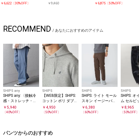
￥6,622〔30%OFF〕
￥9,460
￥6,875〔50%OFF〕
RECOMMEND
/
あなたにおすすめのアイテム
SHIPS any
SHIPS
SHIPS
SHIPS
SHIPS any:〈接触冷
【WEB限定】SHIPS:
SHIPS: ライト モール
SHIPS:
感・ストレッチ・遮
コットン ポリ ダブル
スキン イージーパン
ム セルビ
熱等〉ハイブリッド
ニット フーディー パ
ツ
ット デニ
￥
5,940
￥
4,950
￥
6,380
￥
8,965
リネン イージーパン
ーカ (セットアップ対
〔
40
%OFF〕
〔
50
%OFF〕
〔
60
%OFF〕
〔
50
%OFF
ツ (セットアップ対
応)
応)◇
パンツからのおすすめ